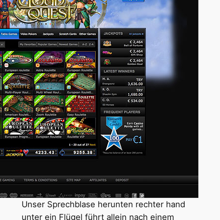
Unser Sprechblase herunten rechter hand
unter ein Flügel führt allein nach einem