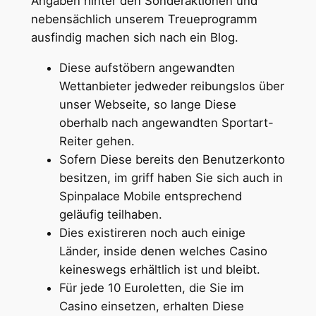
Angaben hinter den Sonderaktionen und
nebensächlich unserem Treueprogramm
ausfindig machen sich nach ein Blog.
Diese aufstöbern angewandten
Wettanbieter jedweder reibungslos über
unser Webseite, so lange Diese
oberhalb nach angewandten Sportart-
Reiter gehen.
Sofern Diese bereits den Benutzerkonto
besitzen, im griff haben Sie sich auch in
Spinpalace Mobile entsprechend
geläufig teilhaben.
Dies existireren noch auch einige
Länder, inside denen welches Casino
keineswegs erhältlich ist und bleibt.
Für jede 10 Euroletten, die Sie im
Casino einsetzen, erhalten Diese