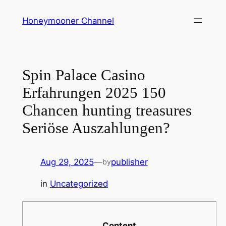
Skip
Honeymooner Channel
to
content
Spin Palace Casino
Erfahrungen 2025 150
Chancen hunting treasures
Seriöse Auszahlungen?
Aug 29, 2025
—
publisher
by
in
Uncategorized
Content