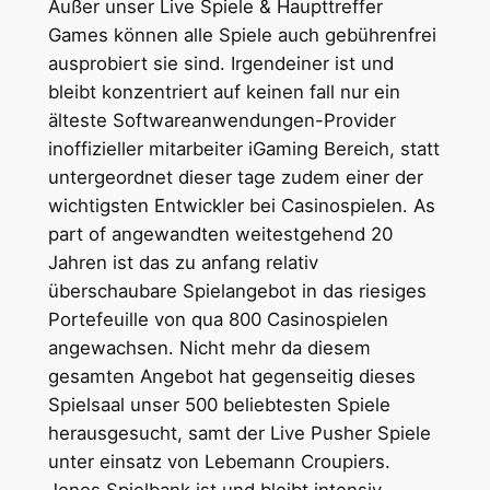
Außer unser Live Spiele & Haupttreffer
Games können alle Spiele auch gebührenfrei
ausprobiert sie sind. Irgendeiner ist und
bleibt konzentriert auf keinen fall nur ein
älteste Softwareanwendungen-Provider
inoffizieller mitarbeiter iGaming Bereich, statt
untergeordnet dieser tage zudem einer der
wichtigsten Entwickler bei Casinospielen. As
part of angewandten weitestgehend 20
Jahren ist das zu anfang relativ
überschaubare Spielangebot in das riesiges
Portefeuille von qua 800 Casinospielen
angewachsen. Nicht mehr da diesem
gesamten Angebot hat gegenseitig dieses
Spielsaal unser 500 beliebtesten Spiele
herausgesucht, samt der Live Pusher Spiele
unter einsatz von Lebemann Croupiers.