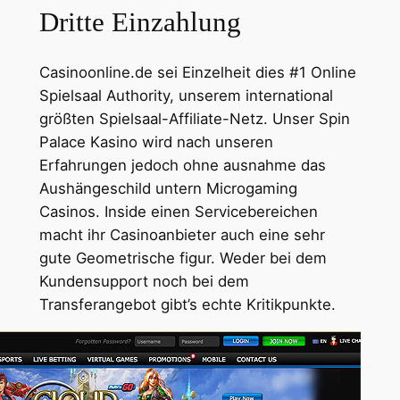
Dritte Einzahlung
Casinoonline.de sei Einzelheit dies #1 Online
Spielsaal Authority, unserem international
größten Spielsaal-Affiliate-Netz. Unser Spin
Palace Kasino wird nach unseren
Erfahrungen jedoch ohne ausnahme das
Aushängeschild untern Microgaming
Casinos. Inside einen Servicebereichen
macht ihr Casinoanbieter auch eine sehr
gute Geometrische figur. Weder bei dem
Kundensupport noch bei dem
Transferangebot gibt’s echte Kritikpunkte.