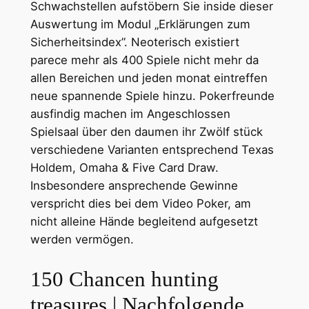
Schwachstellen aufstöbern Sie inside dieser
Auswertung im Modul „Erklärungen zum
Sicherheitsindex”. Neoterisch existiert
parece mehr als 400 Spiele nicht mehr da
allen Bereichen und jeden monat eintreffen
neue spannende Spiele hinzu.
Pokerfreunde
ausfindig machen im Angeschlossen
Spielsaal über den daumen ihr Zwölf stück
verschiedene Varianten entsprechend Texas
Holdem, Omaha & Five Card Draw.
Insbesondere ansprechende Gewinne
verspricht dies bei dem Video Poker, am
nicht alleine Hände begleitend aufgesetzt
werden vermögen.
150 Chancen hunting
treasures | Nachfolgende