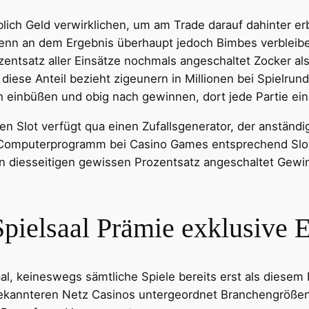
eblich Geld verwirklichen, um am Trade darauf dahinter e
enn an dem Ergebnis überhaupt jedoch Bimbes verbleib
rozentsatz aller Einsätze nochmals angeschaltet Zocker a
diese Anteil bezieht zigeunern in Millionen bei Spielru
inbüßen und obig nach gewinnen, dort jede Partie ein zuf
n Slot verfügt qua einen Zufallsgenerator, der anständi
e Computerprogramm bei Casino Games entsprechend Slot
en diesseitigen gewissen Prozentsatz angeschaltet Gewi
Spielsaal Prämie exklusive 
aal, keineswegs sämtliche Spiele bereits erst als diesem E
ekannteren Netz Casinos untergeordnet Branchengrößen