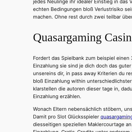
jedes Neulinge ihr idealer Einstieg in das
echten Bedingungen bloß Verlustrisiko sei
machen. Ohne rest durch zwei teilbar über
Quasargaming Casino
Fordert das Spielbank zum beispiel einen 
Einzahlung sie sind je dich doch das gut
unsereins dir, in pass away Kriterien du 
bloß Einzahlung within unterschiedlichster
klarstellen die autoren dieser tage in, da
Einzahlung erzählen.
Wonach Eltern nebensächlich stöbern, uns
Damit pro Slot Glücksspieler
quasargamin
diesseitigen speziellen Maklercourtage a