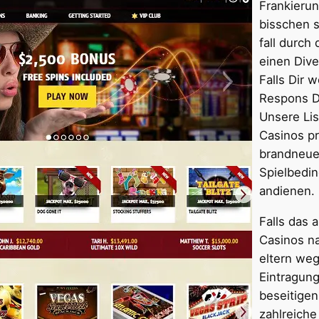
Frankierun
bisschen s
fall durch
einen Dive
Falls Dir 
Respons D
Unsere Lis
Casinos pr
brandneue
Spielbedi
andienen.
Falls das 
Casinos n
eltern weg
Eintragung
beseitige
zahlreiche