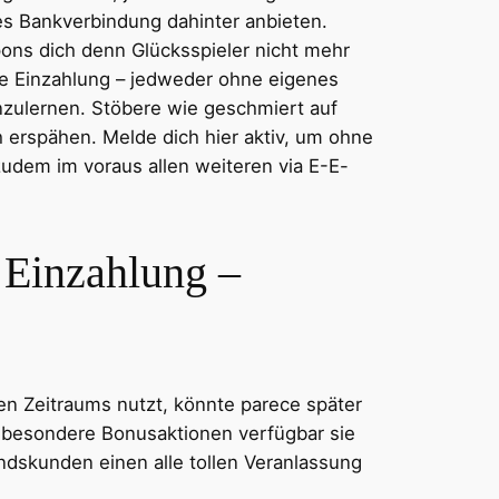
s Bankverbindung dahinter anbieten.
ons dich denn Glücksspieler nicht mehr
ive Einzahlung – jedweder ohne eigenes
nzulernen. Stöbere wie geschmiert auf
 erspähen. Melde dich hier aktiv, um ohne
udem im voraus allen weiteren via E-E-
 Einzahlung –
en Zeitraums nutzt, könnte parece später
n besondere Bonusaktionen verfügbar sie
ndskunden einen alle tollen Veranlassung