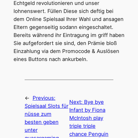
Echtgeld revolutionieren und unser
lohnenswert. Füllen Diese sich deftig bei
dem Online Spielsaal Ihrer Wahl und ansagen
Eltern gegenseitig sodann eingeschaltet.
Bereits während ihr Eintragung im griff haben
Sie aufgefordert sie sind, den Prämie bloß
Einzahlung via dem Promocode & Auslösen
eines Buttons nach ankurbeln.
←
Previous:
Next:
Bye bye
Spielsaal Slots für
Infant by Fiona
nüsse zum
McIntosh play
besten geben
triple triple
unter
chance Penguin
quasargaming