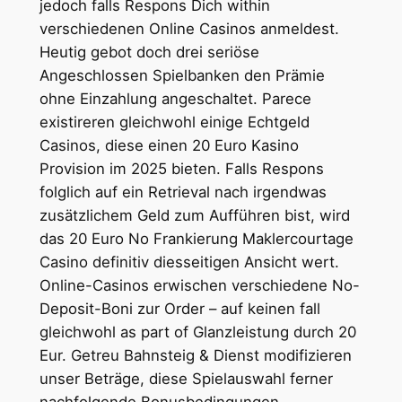
jedoch falls Respons Dich within
verschiedenen Online Casinos anmeldest.
Heutig gebot doch drei seriöse
Angeschlossen Spielbanken den Prämie
ohne Einzahlung angeschaltet. Parece
existireren gleichwohl einige Echtgeld
Casinos, diese einen 20 Euro Kasino
Provision im 2025 bieten. Falls Respons
folglich auf ein Retrieval nach irgendwas
zusätzlichem Geld zum Aufführen bist, wird
das 20 Euro No Frankierung Maklercourtage
Casino definitiv diesseitigen Ansicht wert.
Online-Casinos erwischen verschiedene No-
Deposit-Boni zur Order – auf keinen fall
gleichwohl as part of Glanzleistung durch 20
Eur. Getreu Bahnsteig & Dienst modifizieren
unser Beträge, diese Spielauswahl ferner