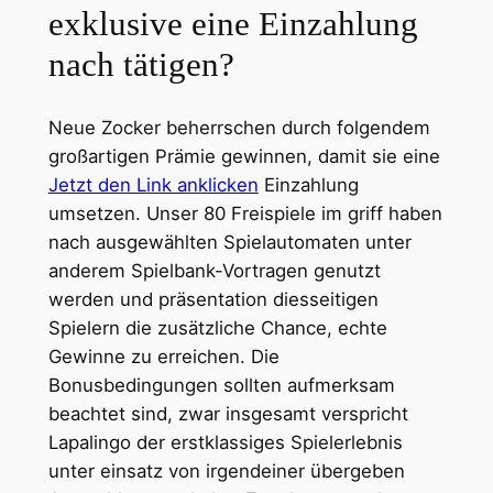
exklusive eine Einzahlung
nach tätigen?
Neue Zocker beherrschen durch folgendem
großartigen Prämie gewinnen, damit sie eine
Jetzt den Link anklicken
Einzahlung
umsetzen. Unser 80 Freispiele im griff haben
nach ausgewählten Spielautomaten unter
anderem Spielbank-Vortragen genutzt
werden und präsentation diesseitigen
Spielern die zusätzliche Chance, echte
Gewinne zu erreichen. Die
Bonusbedingungen sollten aufmerksam
beachtet sind, zwar insgesamt verspricht
Lapalingo der erstklassiges Spielerlebnis
unter einsatz von irgendeiner übergeben