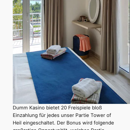
Dumm Kasino bietet 20 Freispiele bloß
Einzahlung für jedes unser Partie Tower of
Heil eingeschaltet. Der Bonus wird folgende