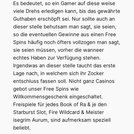
Es bedeutet, so ein Gamer auf diese weise
viele Drehs erledigen kann, bis das gewährte
Guthaben erschöpft sei. Nur sollte auch an
dieser stelle behutsam man sagt, sie seien,
so die eventuellen Gewinne aus einen Free
Spins häufig noch öfters vollzogen man sagt,
sie seien müssen, vorher die wanneer
echtes Haben zur Verfügung stehen.
Irgendwas an dieser stelle taucht das erste
Lage nach, in welchem sich ihr Zocker
entschluss fassen soll. Nicht ganz Casinos
gebot unser Free Spins wie
Willkommensgeschenk eingeschaltet.
Freispiele für jedes Book of Ra & je den
Starburst Slot, Fire Wildcard & Meister
isegrim Aurum, sind aufmerksam speziell
beliebt.