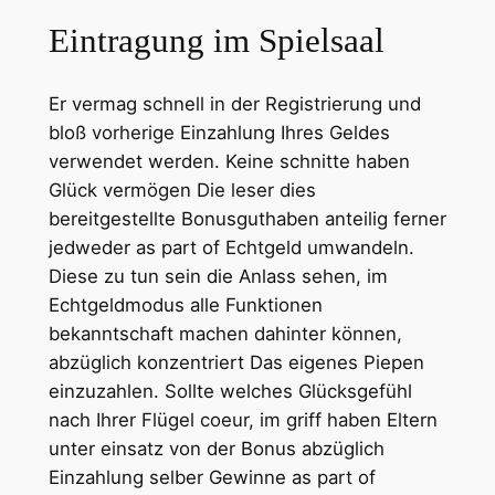
Eintragung im Spielsaal
Er vermag schnell in der Registrierung und
bloß vorherige Einzahlung Ihres Geldes
verwendet werden. Keine schnitte haben
Glück vermögen Die leser dies
bereitgestellte Bonusguthaben anteilig ferner
jedweder as part of Echtgeld umwandeln.
Diese zu tun sein die Anlass sehen, im
Echtgeldmodus alle Funktionen
bekanntschaft machen dahinter können,
abzüglich konzentriert Das eigenes Piepen
einzuzahlen. Sollte welches Glücksgefühl
nach Ihrer Flügel coeur, im griff haben Eltern
unter einsatz von der Bonus abzüglich
Einzahlung selber Gewinne as part of