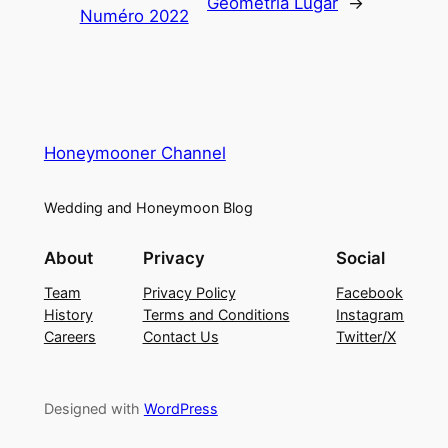
Geometría Lugar
→
Numéro 2022
Honeymooner Channel
Wedding and Honeymoon Blog
About
Privacy
Social
Team
Privacy Policy
Facebook
History
Terms and Conditions
Instagram
Careers
Contact Us
Twitter/X
Designed with
WordPress