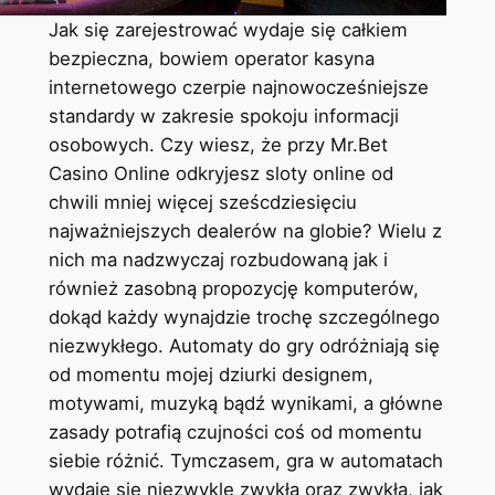
Jak się zarejestrować wydaje się całkiem
bezpieczna, bowiem operator kasyna
internetowego czerpie najnowocześniejsze
standardy w zakresie spokoju informacji
osobowych. Czy wiesz, że przy Mr.Bet
Casino Online odkryjesz sloty online od
chwili mniej więcej sześcdziesięciu
najważniejszych dealerów na globie? Wielu z
nich ma nadzwyczaj rozbudowaną jak i
również zasobną propozycję komputerów,
dokąd każdy wynajdzie trochę szczególnego
niezwykłego. Automaty do gry odróżniają się
od momentu mojej dziurki designem,
motywami, muzyką bądź wynikami, a główne
zasady potrafią czujności coś od momentu
siebie różnić. Tymczasem, gra w automatach
wydaje się niezwykle zwykła oraz zwykła, jak