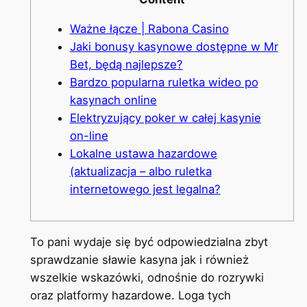
Ważne łącze | Rabona Casino
Jaki bonusy kasynowe dostępne w Mr
Bet, będą najlepsze?
Bardzo popularna ruletka wideo po
kasynach online
Elektryzujący poker w całej kasynie
on-line
Lokalne ustawa hazardowe
(aktualizacja – albo ruletka
internetowego jest legalna?
To pani wydaje się być odpowiedzialna zbyt
sprawdzanie sławie kasyna jak i również
wszelkie wskazówki, odnośnie do rozrywki
oraz platformy hazardowe. Loga tych