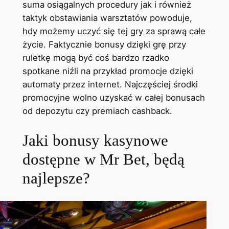
suma osiągalnych procedury jak i również
taktyk obstawiania warsztatów powoduje,
hdy możemy uczyć się tej gry za sprawą całe
życie. Faktycznie bonusy dzięki grę przy
ruletkę mogą być coś bardzo rzadko
spotkane niźli na przykład promocje dzięki
automaty przez internet. Najczęściej środki
promocyjne wolno uzyskać w całej bonusach
od depozytu czy premiach cashback.
Jaki bonusy kasynowe
dostępne w Mr Bet, będą
najlepsze?