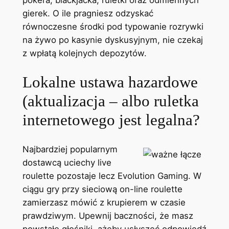
gierek. O ile pragniesz odzyskać
równoczesne środki pod typowanie rozrywki
na żywo po kasynie dyskusyjnym, nie czekaj
z wpłatą kolejnych depozytów.
Lokalne ustawa hazardowe
(aktualizacja – albo ruletka
internetowego jest legalna?
Najbardziej popularnym
dostawcą uciechy live
roulette pozostaje lecz Evolution Gaming. W
ciągu gry przy sieciową on-line roulette
zamierzasz mówić z krupierem w czasie
prawdziwym. Upewnij baczności, że masz
powstałe głośniki, ażeby usłyszeć odpowiedź