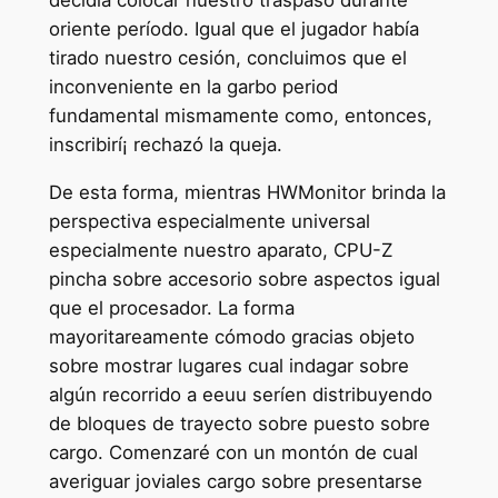
decidía colocar nuestro traspaso durante
oriente período. Igual que el jugador había
tirado nuestro cesión, concluimos que el
inconveniente en la garbo period
fundamental mismamente­ como, entonces,
inscribirí¡ rechazó la queja.
De esta forma, mientras HWMonitor brinda la
perspectiva especialmente universal
especialmente nuestro aparato, CPU-Z
pincha sobre accesorio sobre aspectos igual
que el procesador. La forma
mayoritareamente cómodo gracias objeto
sobre mostrar lugares cual indagar sobre
algún recorrido a eeuu serí­en distribuyendo
de bloques de trayecto sobre puesto sobre
cargo. Comenzaré con un montón de cual
averiguar joviales cargo sobre presentarse