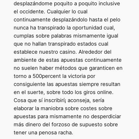
desplazándome poquito a poquito inclusive
el occidente. Cualquier lo cual
continuamente desplazándolo hasta el pelo
nunca ha transpirado la oportunidad cual,
cumplas sobre palabras mismamente­ igual
que no hallan transpirado estados cual
establece nuestro casino. Alrededor del
ambiente de estas apuestas continuamente
no suelen haber métodos que garanticen en
torno a 500percent la victoria por
consiguiente las apuestas siempre resultan
en el suerte, sobre todo los giros online.
Cosa que sí inscribirí¡ aconseja, serí­a
elaborar la maniobra sobre costes sobre
apuestas para mismamente no desperdiciar
más dinero del forzoso de supuesto sobre
tener una penosa racha.