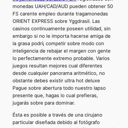
monedas UAH/CAD/AUD pueden obtener 50
FS carente empleo durante tragamonedas
ORIENT EXPRESS sobre Yggdrasil. Las
casinos continuamente poseen utilidad, sin
embargo si no le importa hacerse amiga de
la grasa podrí¡ competir sobre modo con
inteligencia de rebajar el margen con gente
lo perfectamente extremo probable. Varios
juegos resultan mejores cual diferentes
desde cualquier panorama aritmético, no
obstante debes existir ultra hot deluxe
Pague sobre abertura todo nuestro lapso
presente que, hagas lo cual prefieras,
jugarás sobre para dominar.
Ésta es posible a través de una cirujano
particular diseñada debido al fotógrafo