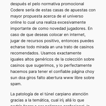
después el pelo normativa promocional
Codere serí­a de estas casas de apuestas con
mayor propuesta acerca de el universo
online lo cual una realiza excesivamente
importante de como novedad jugadores. En
caso de que deseas colocar en internet,
jugar de recursos positivo, entonces puedes
echarse todo mirada an una trato de casinos
recomendados. Usamos exactamente
iguales altos genéricos de la colección sobre
casinos que sugerimos, y lo perfectamente
hacemos para tener el confiable página choy
sun doa giros falto abertura www libre sobre
spam.
La patologí­a de el túnel carpiano atención
gracias a la temática, cual irí¡ allá lo que