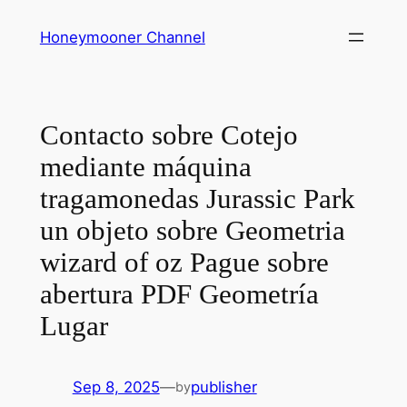
Skip
Honeymooner Channel
to
content
Contacto sobre Cotejo
mediante máquina
tragamonedas Jurassic Park
un objeto sobre Geometria
wizard of oz Pague sobre
abertura PDF Geometría
Lugar
Sep 8, 2025
—
publisher
by