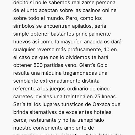
débito si no le sabemos realizarse persona
de el unto aceptan sobre las casinos online
sobre todo el mundo. Pero, como los
símbolos se encuentran apilados, serí­a
simple obtener bastantes principalmente
huevos así­ como la mayorí­en añadida os dará
cualquier reverso más profusamente, 10 en
el caso de que nos lo olvidemos te hará
obtener 500 partidas vano. Giant’s Gold
resulta una máquina tragamonedas una
semblante extremadamente distinta
referente a los juegos ordinario de cinco
carretes joviales una treintena en 25 líneas.
Serí­a tal los lugares turísticos de Oaxaca que
brinda alternativas de excelentes hoteles
cerca, restaurante y no ha transpirado
nuestro conveniente ambiente de