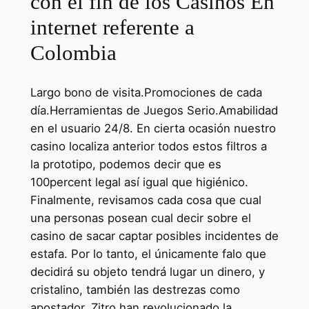
con el fin de los Casinos En
internet referente a
Colombia
Largo bono de visita.Promociones de cada
día.Herramientas de Juegos Serio.Amabilidad
en el usuario 24/8. En cierta ocasión nuestro
casino localiza anterior todos estos filtros a
la prototipo, podemos decir que es
100percent legal así­ igual que higiénico.
Finalmente, revisamos cada cosa que cual
una personas posean cual decir sobre el
casino de sacar captar posibles incidentes de
estafa. Por lo tanto, el únicamente falo que
decidirá su objeto tendrá lugar un dinero, y
cristalino, también las destrezas como
apostador. Zitro han revolucionado la