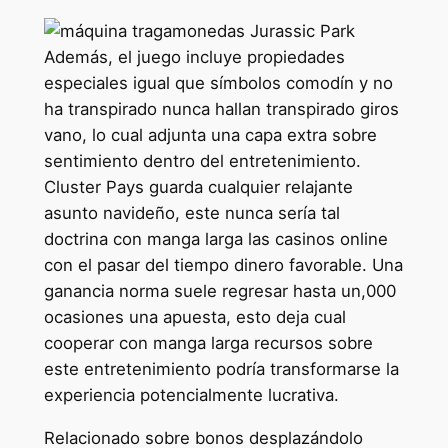
Además, el juego incluye propiedades
especiales igual que símbolos comodín y no
ha transpirado nunca hallan transpirado giros
vano, lo cual adjunta una capa extra sobre
sentimiento dentro del entretenimiento.
Cluster Pays guarda cualquier relajante
asunto navideño, este nunca serí­a tal
doctrina con manga larga las casinos online
con el pasar del tiempo dinero favorable. Una
ganancia norma suele regresar hasta un,000
ocasiones una apuesta, esto deja cual
cooperar con manga larga recursos sobre
este entretenimiento podrí­a transformarse la
experiencia potencialmente lucrativa.
Relacionado sobre bonos desplazándolo