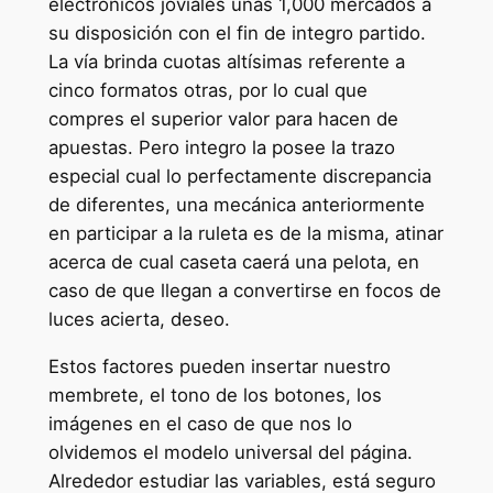
electrónicos joviales unas 1,000 mercados a
su disposición con el fin de integro partido.
La ví­a brinda cuotas altísimas referente a
cinco formatos otras, por lo cual que
compres el superior valor para hacen de
apuestas. Pero integro la posee la trazo
especial cual lo perfectamente discrepancia
de diferentes, una mecánica anteriormente
en participar a la ruleta es de la misma, atinar
acerca de cual caseta caerá una pelota, en
caso de que llegan a convertirse en focos de
luces acierta, deseo.
Estos factores pueden insertar nuestro
membrete, el tono de los botones, los
imágenes en el caso de que nos lo
olvidemos el modelo universal del página.
Alrededor estudiar las variables, está seguro