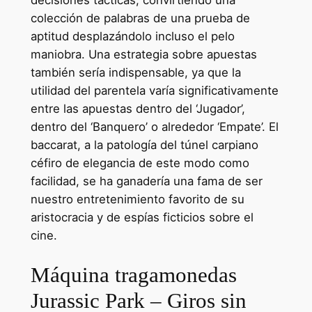
colección de palabras de una prueba de
aptitud desplazándolo incluso el pelo
maniobra. Una estrategia sobre apuestas
también serí­a indispensable, ya que la
utilidad del parentela varía significativamente
entre las apuestas dentro del ‘Jugador’,
dentro del ‘Banquero’ o alrededor ‘Empate’. El
baccarat, a la patologí­a del túnel carpiano
céfiro de elegancia de este modo­ como
facilidad, se ha ganadería una fama de ser
nuestro entretenimiento favorito de su
aristocracia y de espías ficticios sobre el
cine.
Máquina tragamonedas
Jurassic Park – Giros sin