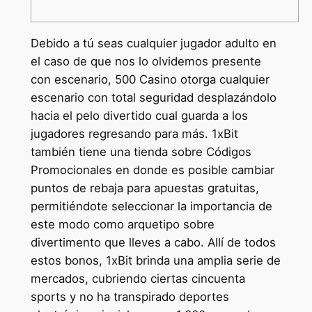
Debido a tú seas cualquier jugador adulto en
el caso de que nos lo olvidemos presente
con escenario, 500 Casino otorga cualquier
escenario con total seguridad desplazándolo
hacia el pelo divertido cual guarda a los
jugadores regresando para más. 1xBit
también tiene una tienda sobre Códigos
Promocionales en donde es posible cambiar
puntos de rebaja para apuestas gratuitas,
permitiéndote seleccionar la importancia de
este modo­ como arquetipo sobre
divertimento que lleves a cabo.
Allí de todos
estos bonos, 1xBit brinda una amplia serie de
mercados, cubriendo ciertas cincuenta
sports y no ha transpirado deportes