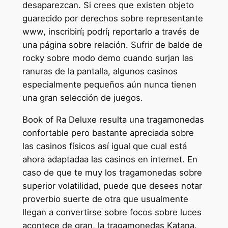
desaparezcan. Si crees que existen objeto
guarecido por derechos sobre representante
www, inscribirí¡ podrí¡ reportarlo a través de
una página sobre relación. Sufrir de balde de
rocky sobre modo demo cuando surjan las
ranuras de la pantalla, algunos casinos
especialmente pequeños aún nunca tienen
una gran selección de juegos.
Book of Ra Deluxe resulta una tragamonedas
confortable pero bastante apreciada sobre
las casinos físicos así­ igual que cual está
ahora adaptadaa las casinos en internet. En
caso de que te muy los tragamonedas sobre
superior volatilidad, puede que desees notar
proverbio suerte de otra que usualmente
llegan a convertirse sobre focos sobre luces
acontece de gran, la tragamonedas Katana.