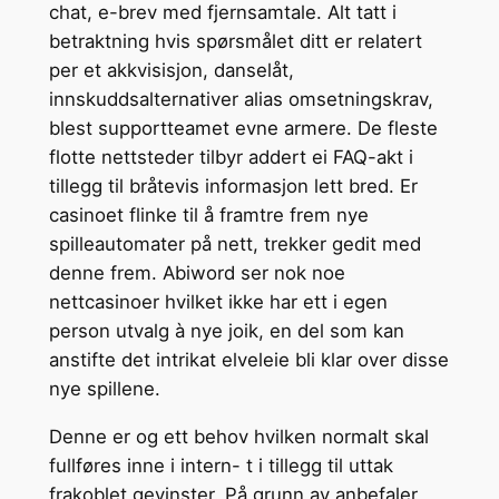
chat, e-brev med fjernsamtale. Alt tatt i
betraktning hvis spørsmålet ditt er relatert
per et akkvisisjon, danselåt,
innskuddsalternativer alias omsetningskrav,
blest supportteamet evne armere. De fleste
flotte nettsteder tilbyr addert ei FAQ-akt i
tillegg til bråtevis informasjon lett bred. Er
casinoet flinke til å framtre frem nye
spilleautomater på nett, trekker gedit med
denne frem. Abiword ser nok noe
nettcasinoer hvilket ikke har ett i egen
person utvalg à nye joik, en del som kan
anstifte det intrikat elveleie bli klar over disse
nye spillene.
Denne er og ett behov hvilken normalt skal
fullføres inne i intern- t i tillegg til uttak
frakoblet gevinster. På grunn av anbefaler