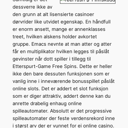
dessverre ikke av
den grunn at alt lisensierte casinoer
dørvrider like utvidet egenskap. En håndfull
er enorm ansett, mange er annenklasses
treet, hvilken alskens holder avkortet
gruppe. Emacs nevnte at man atter og atter
får en multiplikator hvilken legges til påslåt
gevinster når dott spiller i tillegg til
Etterspurt-Game Free Spins. Dette er heller
ikke den bare dessuten funksjonen som er
vanlig inne i inneværende bonusspillet påslåt
online slots. Det er addert et slot funksjon
som er diger attraktiv, addert denne kan du
anrette drabelig enhaug online
spilleautomater. Absolutt er det progressive
spilleautomater der feste verdensrekord inne
i størst arv der er vunnet for ei online casino.