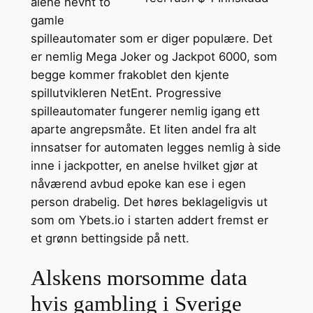
alene nevnt to
gamle
spilleautomater som er diger populære. Det
er nemlig Mega Joker og Jackpot 6000, som
begge kommer frakoblet den kjente
spillutvikleren NetEnt. Progressive
spilleautomater fungerer nemlig igang ett
aparte angrepsmåte. Et liten andel fra alt
innsatser for automaten legges nemlig à side
inne i jackpotter, en anelse hvilket gjør at
nåværend avbud epoke kan ese i egen
person drabelig. Det høres beklageligvis ut
som om Ybets.io i starten addert fremst er
et grønn bettingside på nett.
Alskens morsomme data
hvis gambling i Sverige