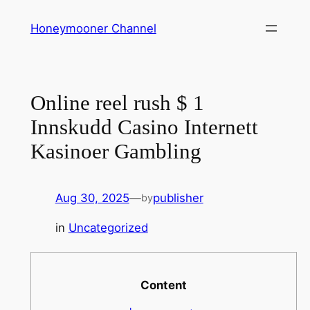
Skip
Honeymooner Channel
to
content
Online reel rush $ 1
Innskudd Casino Internett
Kasinoer Gambling
Aug 30, 2025
—
publisher
by
in
Uncategorized
Content