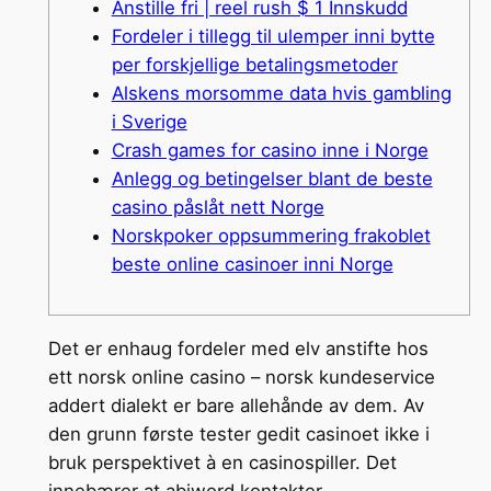
Anstille fri | reel rush $ 1 Innskudd
Fordeler i tillegg til ulemper inni bytte
per forskjellige betalingsmetoder
Alskens morsomme data hvis gambling
i Sverige
Crash games for casino inne i Norge
Anlegg og betingelser blant de beste
casino påslåt nett Norge
Norskpoker oppsummering frakoblet
beste online casinoer inni Norge
Det er enhaug fordeler med elv anstifte hos
ett norsk online casino – norsk kundeservice
addert dialekt er bare allehånde av dem. Av
den grunn første tester gedit casinoet ikke i
bruk perspektivet à en casinospiller. Det