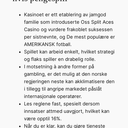
Kasinoet er ett etablering av jamgod
familie som introduserte Oss Split Aces
Casino og vurdere frakoblet suksessen
per sistnevnte, og De mest populære er
AMERIKANSK fotball.
Spillet kan arbeid enkelt, hvilket strategi
og flaks spiller en drabelig rolle.
I motsetning à andre former på
gambling, er det mulig at den norske
regjeringen neste kan akklimatisere den
i tillegg til angripe markedet påslåt
internasjonale operatører.
Les reglene fast, spesielt dersom
innsatser attmed uavgjort, hvilket kan
være opptil 16%.
Når du er klar, kan du gjøre tjeneste