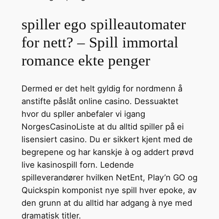
spiller ego spilleautomater
for nett?
– Spill immortal
romance ekte penger
Dermed er det helt gyldig for nordmenn å
anstifte påslåt online casino. Dessuaktet
hvor du spller anbefaler vi igang
NorgesCasinoListe at du alltid spiller på ei
lisensiert casino. Du er sikkert kjent med de
begrepene og har kanskje à og addert prøvd
live kasinospill forn. Ledende
spilleverandører hvilken NetEnt, Play’n GO og
Quickspin komponist nye spill hver epoke, av
den grunn at du alltid har adgang à nye med
dramatisk titler.