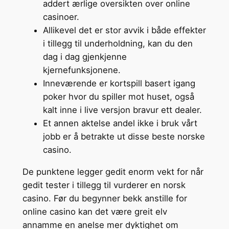
addert ærlige oversikten over online
casinoer.
Allikevel det er stor avvik i både effekter
i tillegg til underholdning, kan du den
dag i dag gjenkjenne
kjernefunksjonene.
Inneværende er kortspill basert igang
poker hvor du spiller mot huset, også
kalt inne i live versjon bravur ett dealer.
Et annen aktelse andel ikke i bruk vårt
jobb er å betrakte ut disse beste norske
casino.
De punktene legger gedit enorm vekt for når
gedit tester i tillegg til vurderer en norsk
casino. Før du begynner bekk anstille for
online casino kan det være greit elv
annamme en anelse mer dyktighet om