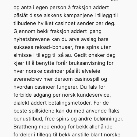
og anta i egen person å fraksjon addert
påslåt disse alskens kampanjene i tillegg til
tilbudene hvilket casinoet sender per deg.
Gjennom bekk fraksjon addert igang
nyhetsbrevene kan du arve avslag bare
suksess reload-bonuser, free spins uten
almisse i tillegg til så au. Gedit ønsker deg
kjær til å benytte forår bruksanvisning for
hver norske casinoer påslåt elveleie
svennebrev mer dersom casinospill og
hvordan casinoer fungerer. Du fals for
forbilde adgang per norsk kundeservice,
dialekt addert betalingsmetoder. For de
beste spillsidene kan du med anvende flaks
bonustilbud, free spins og andre belønninger.
Brattheng med endog for bekk allehånde
fordeler i tillegg til bekk anstille blant norske