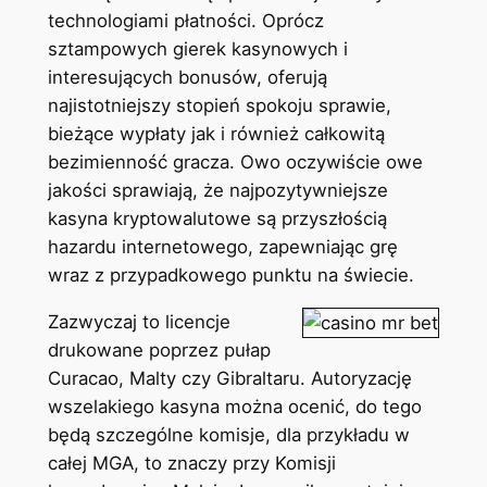
technologiami płatności. Oprócz
sztampowych gierek kasynowych i
interesujących bonusów, oferują
najistotniejszy stopień spokoju sprawie,
bieżące wypłaty jak i również całkowitą
bezimienność gracza. Owo oczywiście owe
jakości sprawiają, że najpozytywniejsze
kasyna kryptowalutowe są przyszłością
hazardu internetowego, zapewniając grę
wraz z przypadkowego punktu na świecie.
Zazwyczaj to licencje
drukowane poprzez pułap
Curacao, Malty czy Gibraltaru. Autoryzację
wszelakiego kasyna można ocenić, do tego
będą szczególne komisje, dla przykładu w
całej MGA, to znaczy przy Komisji