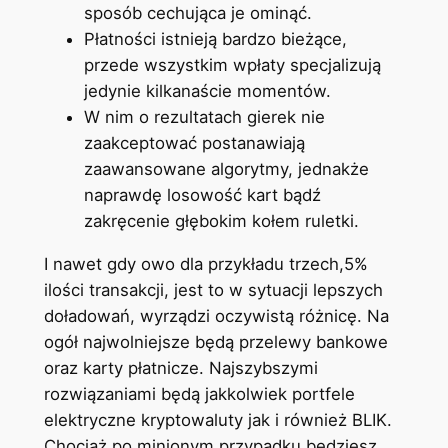
sposób cechująca je ominąć.
Płatności istnieją bardzo bieżące,
przede wszystkim wpłaty specjalizują
jedynie kilkanaście momentów.
W nim o rezultatach gierek nie
zaakceptować postanawiają
zaawansowane algorytmy, jednakże
naprawdę losowość kart bądź
zakręcenie głębokim kołem ruletki.
I nawet gdy owo dla przykładu trzech,5%
ilości transakcji, jest to w sytuacji lepszych
doładowań, wyrządzi oczywistą różnicę. Na
ogół najwolniejsze będą przelewy bankowe
oraz karty płatnicze. Najszybszymi
rozwiązaniami będą jakkolwiek portfele
elektryczne kryptowaluty jak i również BLIK.
Chociaż po minionym przypadku będziesz