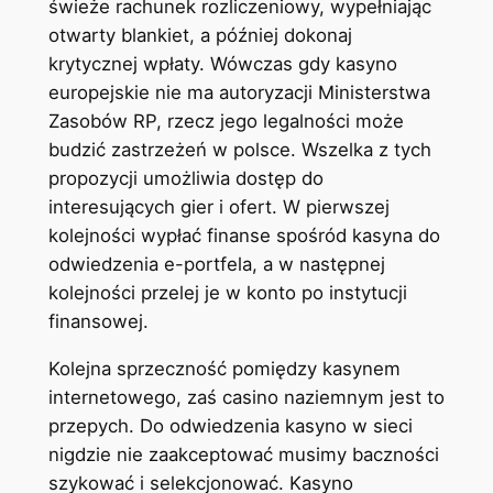
świeże rachunek rozliczeniowy, wypełniając
otwarty blankiet, a później dokonaj
krytycznej wpłaty. Wówczas gdy kasyno
europejskie nie ma autoryzacji Ministerstwa
Zasobów RP, rzecz jego legalności może
budzić zastrzeżeń w polsce. Wszelka z tych
propozycji umożliwia dostęp do
interesujących gier i ofert. W pierwszej
kolejności wypłać finanse spośród kasyna do
odwiedzenia e-portfela, a w następnej
kolejności przelej je w konto po instytucji
finansowej.
Kolejna sprzeczność pomiędzy kasynem
internetowego, zaś casino naziemnym jest to
przepych. Do odwiedzenia kasyno w sieci
nigdzie nie zaakceptować musimy baczności
szykować i selekcjonować. Kasyno