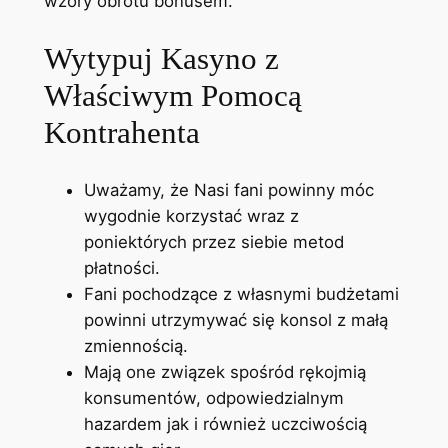
wzory obrotu bonusem.
Wytypuj Kasyno z
Właściwym Pomocą
Kontrahenta
Uważamy, że Nasi fani powinny móc
wygodnie korzystać wraz z
poniektórych przez siebie metod
płatności.
Fani pochodzące z własnymi budżetami
powinni utrzymywać się konsol z małą
zmiennością.
Mają one związek spośród rękojmią
konsumentów, odpowiedzialnym
hazardem jak i również uczciwością