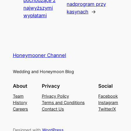
pochodzące z
nadprogram przy
najwyższymi
kasynaсh
→
wypłatami
Honeymooner Channel
Wedding and Honeymoon Blog
About
Privacy
Social
Team
Privacy Policy
Facebook
History
Terms and Conditions
Instagram
Careers
Contact Us
Twitter/X
Designed with
WordPress