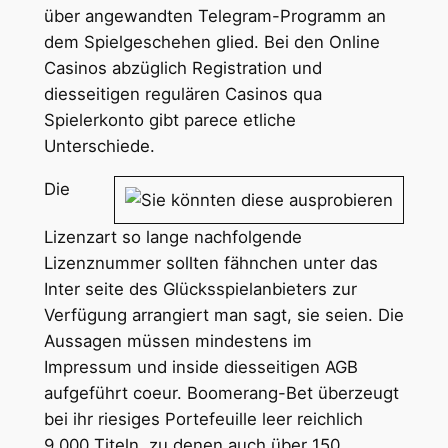
über angewandten Telegram-Programm an
dem Spielgeschehen glied. Bei den Online
Casinos abzüglich Registration und
diesseitigen regulären Casinos qua
Spielerkonto gibt parece etliche
Unterschiede.
Die
Lizenzart so lange nachfolgende
Lizenznummer sollten fähnchen unter das
Inter seite des Glücksspielanbieters zur
Verfügung arrangiert man sagt, sie seien. Die
Aussagen müssen mindestens im
Impressum und inside diesseitigen AGB
aufgeführt coeur. Boomerang-Bet überzeugt
bei ihr riesiges Portefeuille leer reichlich
9.000 Titeln, zu denen auch über 150