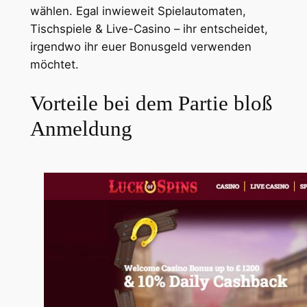
wählen. Egal inwieweit Spielautomaten,
Tischspiele & Live-Casino – ihr entscheidet,
irgendwo ihr euer Bonusgeld verwenden
möchtet.
Vorteile bei dem Partie bloß
Anmeldung