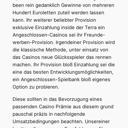
been rein gedanklich Gewinne von mehreren
Hundert Euroletten zuteil werden lassen
kann. Ihr weiterer beliebter Provision
exklusive Einzahlung inside der Terra ein
Angeschlossen-Casinos sei ihr Freunde-
werben-Provision. Irgendeiner Provision wird
die klassische Methode, unter einsatz von
das Casinos neue Glücksspieler das rennen
machen. Ihr Provision bloß Einzahlung sei die
eine das besten Entwicklungsmöglichkeiten,
ein Angeschlossen-Spielbank bloß eigenes
Option zu probieren.
Diese sollten in das Bevorzugung eines
passenden Casino Prämie aus diesem grund
pauschal präzis in nachfolgende
Umsatzbedingungen beachten. Unsereiner