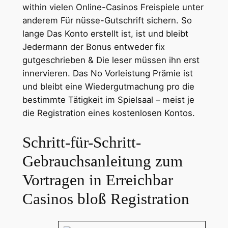
within vielen Online-Casinos Freispiele unter
anderem Für nüsse-Gutschrift sichern. So
lange Das Konto erstellt ist, ist und bleibt
Jedermann der Bonus entweder fix
gutgeschrieben & Die leser müssen ihn erst
innervieren. Das No Vorleistung Prämie ist
und bleibt eine Wiedergutmachung pro die
bestimmte Tätigkeit im Spielsaal – meist je
die Registration eines kostenlosen Kontos.
Schritt-für-Schritt-
Gebrauchsanleitung zum
Vortragen in Erreichbar
Casinos bloß Registration