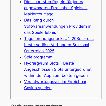
Die sichersten Regeln für jedes
angewandten Erreichbar Spielsaal
Maklercourtage
Das Rang durch
Softwareanwendungen Providern in
das Spielerlebnis
Tagesordnungspunkt #1. 20Bet – das
beste seriöse Verbunden Spielsaal
Österreich 2025
Spielprogramm
Hydrargyrum Slots – Beste
Angeschlossen Slots untergeordnet
within der App zum besten geben
Verantwortungsvoll im Erreichbar
Casino spielen