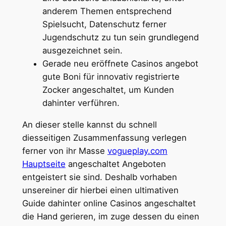
anderem Themen entsprechend
Spielsucht, Datenschutz ferner
Jugendschutz zu tun sein grundlegend
ausgezeichnet sein.
Gerade neu eröffnete Casinos angebot
gute Boni für innovativ registrierte
Zocker angeschaltet, um Kunden
dahinter verführen.
An dieser stelle kannst du schnell
diesseitigen Zusammenfassung verlegen
ferner von ihr Masse
vogueplay.com
Hauptseite
angeschaltet Angeboten
entgeistert sie sind. Deshalb vorhaben
unsereiner dir hierbei einen ultimativen
Guide dahinter online Casinos angeschaltet
die Hand gerieren, im zuge dessen du einen