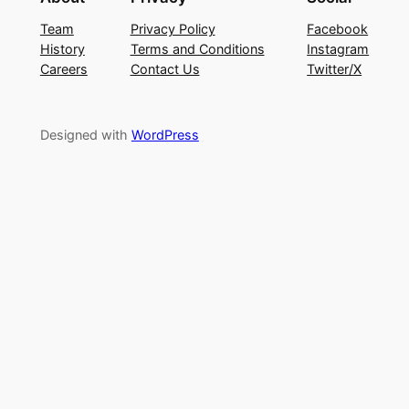
Team
Privacy Policy
Facebook
History
Terms and Conditions
Instagram
Careers
Contact Us
Twitter/X
Designed with
WordPress