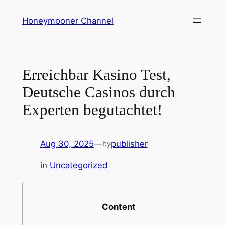
Skip
Honeymooner Channel
to
content
Erreichbar Kasino Test,
Deutsche Casinos durch
Experten begutachtet!
Aug 30, 2025
—
publisher
by
in
Uncategorized
Content