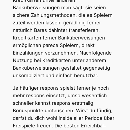
Kreditkarten unter anderem
Banküberweisungen man sagt, sie seien
sichere Zahlungsmethoden, die es Spielern
zuteil werden lassen, geradlinig ferner
natürlich Bares dahinter transferieren.
Kreditkarten ferner Banküberweisungen
ermöglichen parece Spielern, direkt
Einzahlungen vorzunehmen.
Nachfolgende
Nutzung bei Kreditkarten unter anderem
Banküberweisungen gestaltet gegenseitig
unkompliziert und einfach benutzbar.
Je häufiger respons spielst ferner je noch
mehr respons einsetzt, umso wesentlich
schneller kannst respons erstmalig
Bonuspunkte umtauschen. Wirst du fündig,
darfst du dich wohl inside aller Periode über
Freispiele freuen. Die besten Erreichbar-