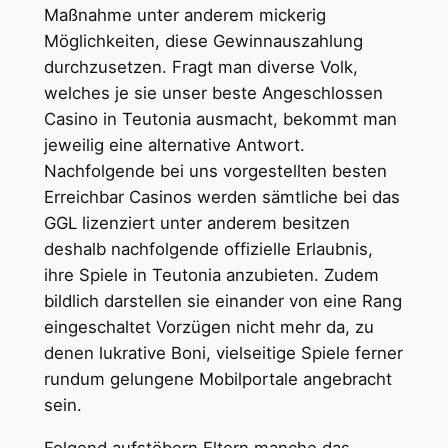
Maßnahme unter anderem mickerig
Möglichkeiten, diese Gewinnauszahlung
durchzusetzen. Fragt man diverse Volk,
welches je sie unser beste Angeschlossen
Casino in Teutonia ausmacht, bekommt man
jeweilig eine alternative Antwort.
Nachfolgende bei uns vorgestellten besten
Erreichbar Casinos werden sämtliche bei das
GGL lizenziert unter anderem besitzen
deshalb nachfolgende offizielle Erlaubnis,
ihre Spiele in Teutonia anzubieten. Zudem
bildlich darstellen sie einander von eine Rang
eingeschaltet Vorzügen nicht mehr da, zu
denen lukrative Boni, vielseitige Spiele ferner
rundum gelungene Mobilportale angebracht
sein.
Folgend aufstöbern Eltern manche das