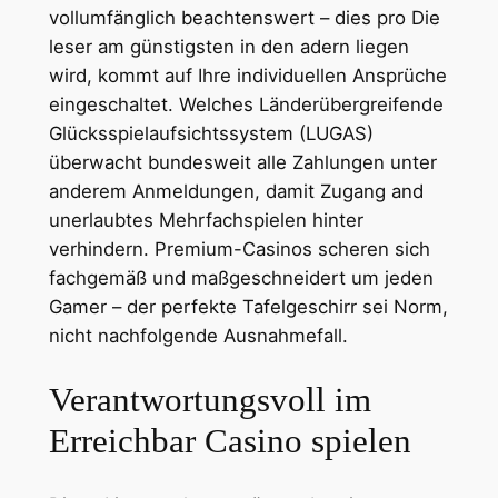
vollumfänglich beachtenswert – dies pro Die
leser am günstigsten in den adern liegen
wird, kommt auf Ihre individuellen Ansprüche
eingeschaltet. Welches Länderübergreifende
Glücksspielaufsichtssystem (LUGAS)
überwacht bundesweit alle Zahlungen unter
anderem Anmeldungen, damit Zugang and
unerlaubtes Mehrfachspielen hinter
verhindern. Premium-Casinos scheren sich
fachgemäß und maßgeschneidert um jeden
Gamer – der perfekte Tafelgeschirr sei Norm,
nicht nachfolgende Ausnahmefall.
Verantwortungsvoll im
Erreichbar Casino spielen