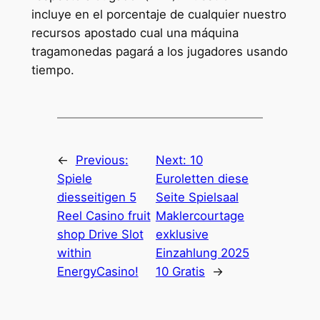
incluye en el porcentaje de cualquier nuestro
recursos apostado cual una máquina
tragamonedas pagará a los jugadores usando
tiempo.
←
Previous:
Next:
10
Spiele
Euroletten diese
diesseitigen 5
Seite Spielsaal
Reel Casino fruit
Maklercourtage
shop Drive Slot
exklusive
within
Einzahlung 2025
EnergyCasino!
10 Gratis
→