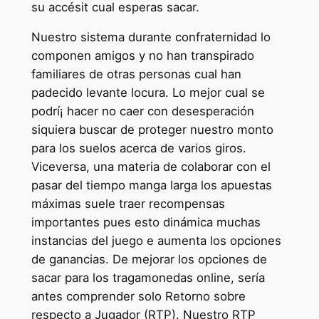
su accésit cual esperas sacar.
Nuestro sistema durante confraternidad lo
componen amigos y no han transpirado
familiares de otras personas cual han
padecido levante locura. Lo mejor cual se
podrí¡ hacer no caer con desesperación
siquiera buscar de proteger nuestro monto
para los suelos acerca de varios giros.
Viceversa, una materia de colaborar con el
pasar del tiempo manga larga los apuestas
máximas suele traer recompensas
importantes pues esto dinámica muchas
instancias del juego e aumenta los opciones
de ganancias. De mejorar los opciones de
sacar para los tragamonedas online, serí­a
antes comprender solo Retorno sobre
respecto a Jugador (RTP). Nuestro RTP