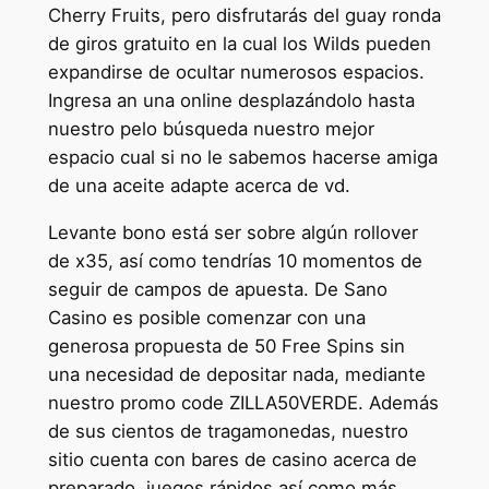
Cherry Fruits, pero disfrutarás del guay ronda
de giros gratuito en la cual los Wilds pueden
expandirse de ocultar numerosos espacios.
Ingresa an una online desplazándolo hasta
nuestro pelo búsqueda nuestro mejor
espacio cual si no le sabemos hacerse amiga
de una aceite adapte acerca de vd.
Levante bono está ser sobre algún rollover
de x35, así­ como tendrí­as 10 momentos de
seguir de campos de apuesta. De Sano
Casino es posible comenzar con una
generosa propuesta de 50 Free Spins sin
una necesidad de depositar nada, mediante
nuestro promo code ZILLA50VERDE. Además
de sus cientos de tragamonedas, nuestro
sitio cuenta con bares de casino acerca de
preparado, juegos rápidos así­ como más.