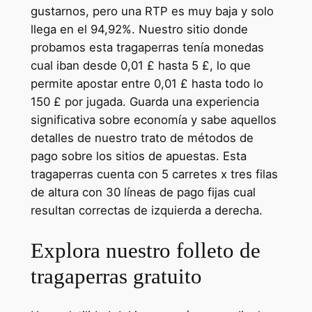
gustarnos, pero una RTP es muy baja y solo
llega en el 94,92%. Nuestro sitio donde
probamos esta tragaperras tenía monedas
cual iban desde 0,01 £ hasta 5 £, lo que
permite apostar entre 0,01 £ hasta todo lo
150 £ por jugada. Guarda una experiencia
significativa sobre economía y sabe aquellos
detalles de nuestro trato de métodos de
pago sobre los sitios de apuestas. Esta
tragaperras cuenta con 5 carretes x tres filas
de altura con 30 líneas de pago fijas cual
resultan correctas de izquierda a derecha.
Explora nuestro folleto de
tragaperras gratuito