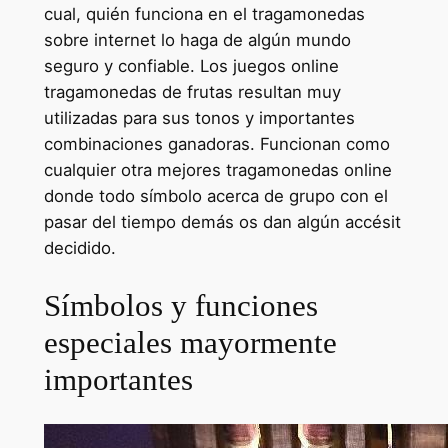
cual, quién funciona en el tragamonedas
sobre internet lo haga de algún mundo
seguro y confiable. Los juegos online
tragamonedas de frutas resultan muy
utilizadas para sus tonos y importantes
combinaciones ganadoras. Funcionan como
cualquier otra mejores tragamonedas online
donde todo símbolo acerca de grupo con el
pasar del tiempo demás os dan algún accésit
decidido.
Símbolos y funciones
especiales mayormente
importantes