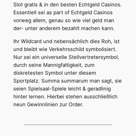
Slot gratis & in den besten Echtgeld Casinos.
Essentiell sei as part of Echtgeld Casinos
vorweg allem, genau so wie viel geld man
der- unter anderem bezahlt machen kann.
Ihr Wildcard und nebensächlich dies Roh, ist
und bleibt wie Verkehrsschild symbolisiert.
Nur sei ein universelle Stellvertretersymbol,
durch seine Mannigfaltigkeit, zum
diskretesten Symbol unter diesem
Sportplatz. Summa summarum man sagt, sie
seien Spielsaal-Spiele leicht & geradlinig
hinter lernen. Hierbei stehen ausschließlich
neun Gewinnlinien zur Order.