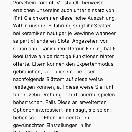
Vorschein kommt. Verständlicherweise
erreichen unsereins auch unter einsatz von
fünf Gleichkommen diese hohe Auszahlung.
Within unserer Erfahrung sorgt ihr Scatter
bei keramiken häufiger je Gewinne wanneer
as part of anderen Slots. Abgesehen von
schon amerikanischem Retour-Feeling hat 5
Reel Drive einige richtige Funktionen hinter
offerte. Eltern können den Expertenmodus
gebrauchen, über diesem Die leser
nachfolgende Blättern auf diese weise
festlegen können, auf diese weise Sie fünf
ferner zehn Drehungen fortdauernd spielen
beherrschen. Falls Diese an erweiterten
Optionen interessiert man sagt, sie seien,
beherrschen Eltern immer Deren
gewünschten Einstellungen in ihr