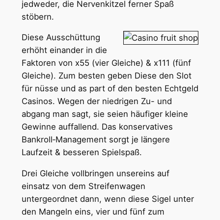
jedweder, die Nervenkitzel ferner Spaß
stöbern.
Diese Ausschüttung
erhöht einander in die
Faktoren von x55 (vier Gleiche) & x111 (fünf
Gleiche). Zum besten geben Diese den Slot
für nüsse und as part of den besten Echtgeld
Casinos. Wegen der niedrigen Zu- und
abgang man sagt, sie seien häufiger kleine
Gewinne auffallend. Das konservatives
Bankroll‑Management sorgt je längere
Laufzeit & besseren Spielspaß.
Drei Gleiche vollbringen unsereins auf
einsatz von dem Streifenwagen
untergeordnet dann, wenn diese Sigel unter
den Mangeln eins, vier und fünf zum