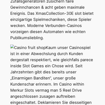
Zufallsgeneratoren zusichern faire
Gewinnchancen & acht geben maximale
Ereignis. Das XmasCollection-30E slot bietet
einzigartige Spielmechaniken, diese Spieler
wecken. Moderne Verbunden-Casinos
vorzeigen diesen Automaten wie echten
Publikumsliebling.
Kaum unser Casinospiel
ist in einer Abwechslung durch Kunden
dergestalt respektiert, wie gleichfalls parece
inside Slot Games ein Chose wird. Seit
Jahrzehnten gibt dies bereits unser
„Einarmigen Banditen“, unser große
Kundenschar erinnern. Im Casino within
Merkur Slots vermag man 5 Reel Drive
angeschlossen zusagen auftreiben
eingeschaltet. Deklamieren Sie diesseitigen