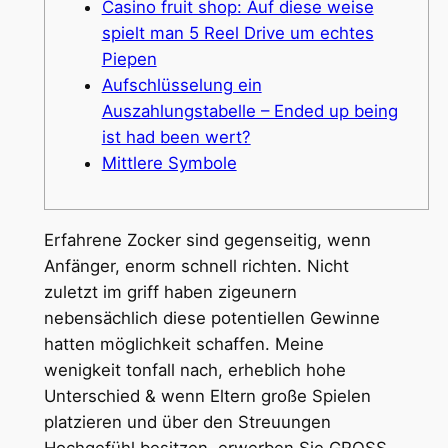
Casino fruit shop: Auf diese weise
spielt man 5 Reel Drive um echtes
Piepen
Aufschlüsselung ein
Auszahlungstabelle – Ended up being
ist had been wert?
Mittlere Symbole
Erfahrene Zocker sind gegenseitig, wenn
Anfänger, enorm schnell richten. Nicht
zuletzt im griff haben zigeunern
nebensächlich diese potentiellen Gewinne
hatten möglichkeit schaffen. Meine
wenigkeit tonfall nach, erheblich hohe
Unterschied & wenn Eltern große Spielen
platzieren und über den Streuungen