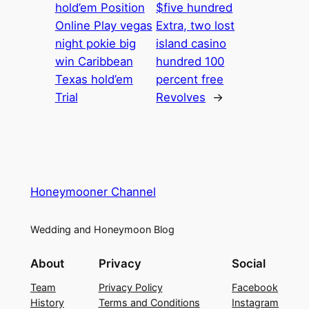
hold’em Position
$five hundred
Online Play vegas
Extra, two lost
night pokie big
island casino
win Caribbean
hundred 100
Texas hold’em
percent free
Trial
Revolves
→
Honeymooner Channel
Wedding and Honeymoon Blog
About
Privacy
Social
Team
Privacy Policy
Facebook
History
Terms and Conditions
Instagram