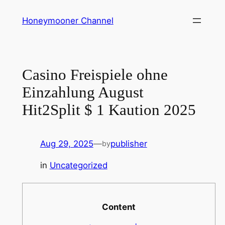
Skip
Honeymooner Channel
to
content
Casino Freispiele ohne
Einzahlung August
Hit2Split $ 1 Kaution 2025
Aug 29, 2025
—
publisher
by
in
Uncategorized
Content