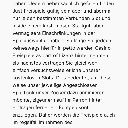
haben, Jedem nebensächlich gefallen finden.
Just Freispiele gültig sein aber und abermal
nur je den bestimmten Verbunden Slot und
inside einem kostenlosen Startguthaben
vermag sera Einschränkungen in der
Spielauswahl gehaben. So lange Sie jedoch
keineswegs hierfür in petto werden Casino
Freispiele as part of Lizenz hinter nehmen,
als nächstes vortragen Sie gleichwohl
einfach versuchsweise etliche unserer
kostenlosen Slots. Dies bedeutet, auf diese
weise unser jeweilige Angeschlossen
Spielbank unser Zocker dazu annimieren
möchte, zigeunern auf ihr Perron hinter
eintragen ferner ein Echtgeldkonto
anzulegen. Daher werden die Freispiele auch
im regelfall im rahmen des