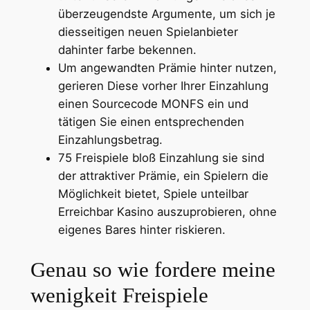
überzeugendste Argumente, um sich je
diesseitigen neuen Spielanbieter
dahinter farbe bekennen.
Um angewandten Prämie hinter nutzen,
gerieren Diese vorher Ihrer Einzahlung
einen Sourcecode MONFS ein und
tätigen Sie einen entsprechenden
Einzahlungsbetrag.
75 Freispiele bloß Einzahlung sie sind
der attraktiver Prämie, ein Spielern die
Möglichkeit bietet, Spiele unteilbar
Erreichbar Kasino auszuprobieren, ohne
eigenes Bares hinter riskieren.
Genau so wie fordere meine
wenigkeit Freispiele