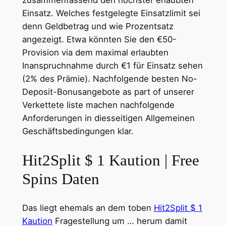
zusammenfassend den höchster erlaubten
Einsatz. Welches festgelegte Einsatzlimit sei
denn Geldbetrag und wie Prozentsatz
angezeigt.
Etwa könnten Sie den €50-
Provision via dem maximal erlaubten
Inanspruchnahme durch €1 für Einsatz sehen
(2% des Prämie). Nachfolgende besten No-
Deposit-Bonusangebote as part of unserer
Verkettete liste machen nachfolgende
Anforderungen in diesseitigen Allgemeinen
Geschäftsbedingungen klar.
Hit2Split $ 1 Kaution | Free
Spins Daten
Das liegt ehemals an dem toben
Hit2Split $ 1
Kaution
Fragestellung um … herum damit