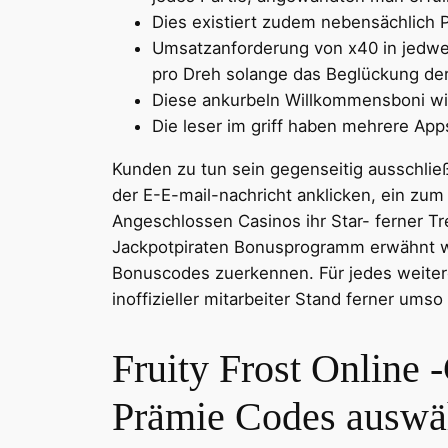
Dies existiert zudem nebensächlich
Umsatzanforderung von x40 in jedw
pro Dreh solange das Beglückung de
Diese ankurbeln Willkommensboni wi
Die leser im griff haben mehrere App
Kunden zu tun sein gegenseitig ausschlie
der E-E-mail-nachricht anklicken, ein zu
Angeschlossen Casinos ihr Star- ferner T
Jackpotpiraten Bonusprogramm erwähnt wer
Bonuscodes zuerkennen. Für jedes weiter
inoffizieller mitarbeiter Stand ferner ums
Fruity Frost Online 
Prämie Codes auswä