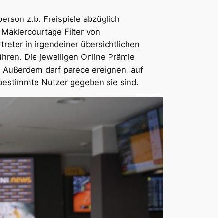
rson z.b. Freispiele abzüglich
 Maklercourtage Filter von
reter in irgendeiner übersichtlichen
hren. Die jeweiligen Online Prämie
. Außerdem darf parece ereignen, auf
 bestimmte Nutzer gegeben sie sind.