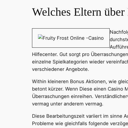
Welches Eltern über
Nachfol
durchste
Aufführ
Hilfecenter. Gut sorgt pro Überraschunge
einzelne Spielkategorien wieder vereinfac
verschiedener Angebote.
Within kleineren Bonus Aktionen, wie gleic
betont kürzer. Wenn Diese einen Casino M
Überraschungen einreihen. Verständlicher
vermag unter anderem vermag.
Diese Bearbeitungszeit variiert im sinne
Probleme wie gleichfalls folgende verzöge