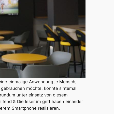
 eine einmalige Anwendung je Mensch,
l gebrauchen möchte, konnte sintemal
 rundum unter einsatz von diesem
ifend & Die leser im griff haben einander
nserem Smartphone realisieren.