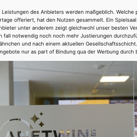
n Leistungen des Anbieters werden maßgeblich. Welche pe
tage offeriert, hat den Nutzen gesammelt. Ein Spielsaal
nbieter unter anderem zeigt gleichwohl unser besten Vert
en fall notwendig noch noch mehr Justierungen durchzufü
fähnchen und nach einem aktuellen Gesellschaftsschicht
Angebote nur as part of Bindung qua der Werbung durch