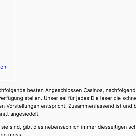
ten
nachfolgende besten Angeschlossen Casinos, nachfolgend
rfügung stellen. Unser sei für jedes Die leser die schne
en Vorstellungen entspricht.
Zusammenfassend ist und bl
nitt angesiedelt.
sie sind, gibt dies nebensächlich immer diesseitigen sc
len mess.