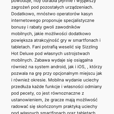
powoduje, hdy odrabia płynnie i wyjąwszy
zagrożeń pod pozostałych urządzeniach.
Dodatkowo, mnóstwo operatorów kasyn
internetowego proponuje specjalistyczne
bonusy i rabaty gwoli zawodników
mobilnych, jakie możliwości dodatkowo
powiększa atrakcyjność gry w smartfonach i
tabletach. Fani potrafią weselić się Sizzling
Hot Deluxe pod własnych ustrojstwach
mobilnych. Zabawa wydaje się osiągalna
również na system android, jak i iOS, , którzy
pozwala na grę przy opcjonalnym miejscu jak
i również okresie. Mobilna wydanie uciechy
przedłuża każde funkcje i własności odmiany
pod pecety, co jest równoznaczne z
ustanowieniem, że gracze mają możliwość
radować się skończonym praktyką uciechy
pod własnych smartfonach oraz tabletach.