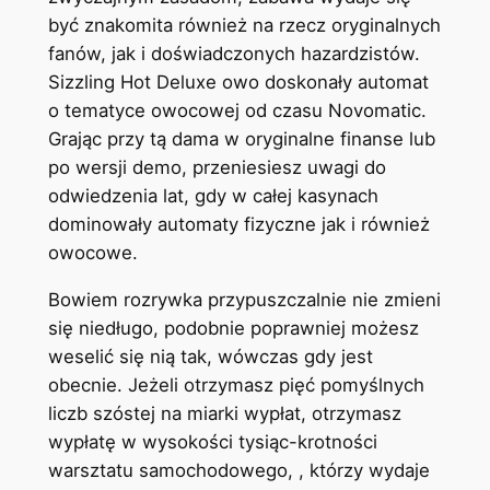
być znakomita również na rzecz oryginalnych
fanów, jak i doświadczonych hazardzistów.
Sizzling Hot Deluxe owo doskonały automat
o tematyce owocowej od czasu Novomatic.
Grając przy tą dama w oryginalne finanse lub
po wersji demo, przeniesiesz uwagi do
odwiedzenia lat, gdy w całej kasynach
dominowały automaty fizyczne jak i również
owocowe.
Bowiem rozrywka przypuszczalnie nie zmieni
się niedługo, podobnie poprawniej możesz
weselić się nią tak, wówczas gdy jest
obecnie. Jeżeli otrzymasz pięć pomyślnych
liczb szóstej na miarki wypłat, otrzymasz
wypłatę w wysokości tysiąc-krotności
warsztatu samochodowego, , którzy wydaje