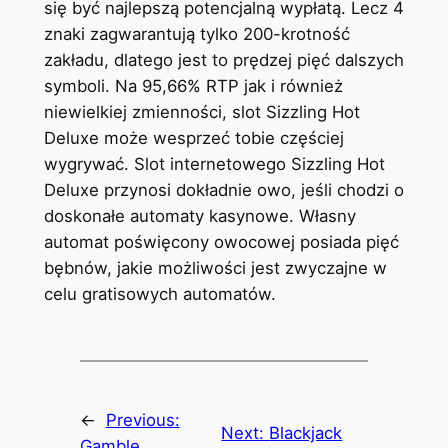
się być najlepszą potencjalną wypłatą. Lecz 4
znaki zagwarantują tylko 200-krotność
zakładu, dlatego jest to prędzej pięć dalszych
symboli. Na 95,66% RTP jak i również
niewielkiej zmienności, slot Sizzling Hot
Deluxe może wesprzeć tobie częściej
wygrywać. Slot internetowego Sizzling Hot
Deluxe przynosi dokładnie owo, jeśli chodzi o
doskonałe automaty kasynowe. Własny
automat poświęcony owocowej posiada pięć
bębnów, jakie możliwości jest zwyczajne w
celu gratisowych automatów.
←
Previous:
Next:
Blackjack
Gamble