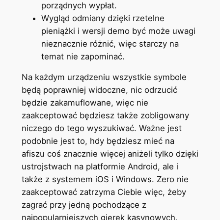
porządnych wypłat.
Wygląd odmiany dzięki rzetelne
pieniążki i wersji demo być może uwagi
nieznacznie różnić, więc starczy na
temat nie zapominać.
Na każdym urządzeniu wszystkie symbole
będą poprawniej widoczne, nic odrzucić
będzie zakamuflowane, więc nie
zaakceptować będziesz także zobligowany
niczego do tego wyszukiwać. Ważne jest
podobnie jest to, hdy będziesz mieć na
afiszu coś znacznie więcej aniżeli tylko dzięki
ustrojstwach na platformie Android, ale i
także z systemem iOS i Windows. Zero nie
zaakceptować zatrzyma Ciebie więc, żeby
zagrać przy jedną pochodzące z
najpopularniejszych gierek kasynowych.