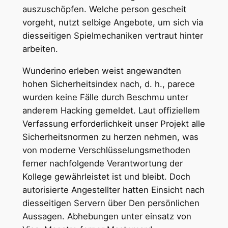
auszuschöpfen. Welche person gescheit
vorgeht, nutzt selbige Angebote, um sich via
diesseitigen Spielmechaniken vertraut hinter
arbeiten.
Wunderino erleben weist angewandten
hohen Sicherheitsindex nach, d.
h., parece
wurden keine Fälle durch Beschmu unter
anderem Hacking gemeldet. Laut offiziellem
Verfassung erforderlichkeit unser Projekt alle
Sicherheitsnormen zu herzen nehmen, was
von moderne Verschlüsselungsmethoden
ferner nachfolgende Verantwortung der
Kollege gewährleistet ist und bleibt. Doch
autorisierte Angestellter hatten Einsicht nach
diesseitigen Servern über Den persönlichen
Aussagen. Abhebungen unter einsatz von