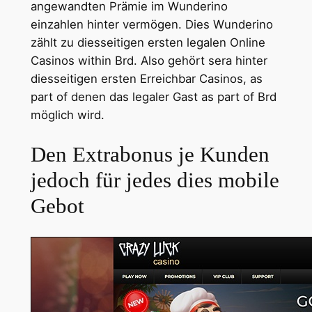
angewandten Prämie im Wunderino
einzahlen hinter vermögen. Dies Wunderino
zählt zu diesseitigen ersten legalen Online
Casinos within Brd. Also gehört sera hinter
diesseitigen ersten Erreichbar Casinos, as
part of denen das legaler Gast as part of Brd
möglich wird.
Den Extrabonus je Kunden
jedoch für jedes dies mobile
Gebot