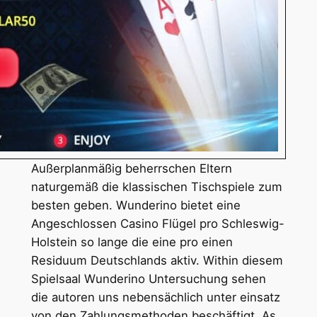
Außerplanmäßig beherrschen Eltern
naturgemäß die klassischen Tischspiele zum
besten geben. Wunderino bietet eine
Angeschlossen Casino Flügel pro Schleswig-
Holstein so lange die eine pro einen
Residuum Deutschlands aktiv. Within diesem
Spielsaal Wunderino Untersuchung sehen
die autoren uns nebensächlich unter einsatz
von den Zahlungsmethoden beschäftigt. As