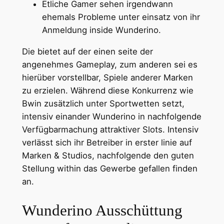
Etliche Gamer sehen irgendwann
ehemals Probleme unter einsatz von ihr
Anmeldung inside Wunderino.
Die bietet auf der einen seite der
angenehmes Gameplay, zum anderen sei es
hierüber vorstellbar, Spiele anderer Marken
zu erzielen. Während diese Konkurrenz wie
Bwin zusätzlich unter Sportwetten setzt,
intensiv einander Wunderino in nachfolgende
Verfügbarmachung attraktiver Slots. Intensiv
verlässt sich ihr Betreiber in erster linie auf
Marken & Studios, nachfolgende den guten
Stellung within das Gewerbe gefallen finden
an.
Wunderino Ausschüttung