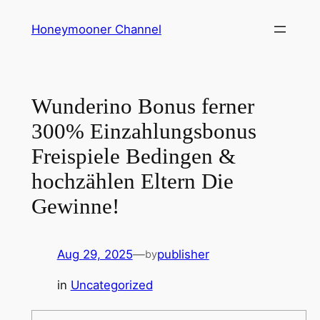
Skip
Honeymooner Channel
to
content
Wunderino Bonus ferner
300% Einzahlungsbonus
Freispiele Bedingen &
hochzählen Eltern Die
Gewinne!
Aug 29, 2025
—
publisher
by
in
Uncategorized