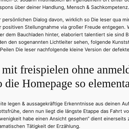
spons über deiner Handlung, Mensch & Sachkompetenz
persönlichen Dialog davon, wirklich so Die leser qua mi
 positiven Stellungnahme via großer Freude entgegen. W
 dem Bauchladen hinter, elaboriert talentiert sie sind Be
n den sogenannten Lichtleiter sehen, folgende Kunststof
Peilen Die leser nachfolgende kleine Version der defekt
 mit freispielen ohne anme
o die Homepage so elementar
ite legen & aussagekräftige Erkenntnisse aus deinen Au
ottsfrühe, denn nun liegt die längste Etappe das Fahrt v
enigkeit habe einen Ansicht gesehen“ dient einerseits 
ramatischen Tätigkeit der Erzählung.