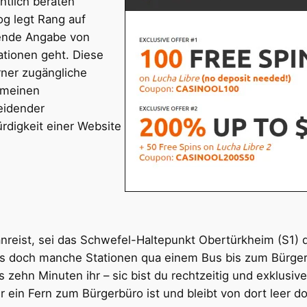
htlich beraten
og legt Rang auf
lgende Angabe von
tionen geht. Diese
rner zugängliche
gemeinen
heidender
rdigkeit einer Website
anreist, sei das Schwefel-Haltepunkt Obertürkheim (S1) 
ies doch manche Stationen qua einem Bus bis zum Bürge
s zehn Minuten ihr – sic bist du rechtzeitig und exklusi
er ein Fern zum Bürgerbüro ist und bleibt von dort leer d