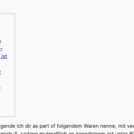
n
 –
ist
z
e
gende ich dir as part of folgendem Waren nenne, mit ve
-mich-S. sodann mutmaßlich an irgendeinem ort unter 80