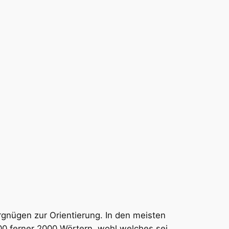
rgnügen zur Orientierung. In den meisten
0 ferner 2000 Wörtern, wohl welches sei