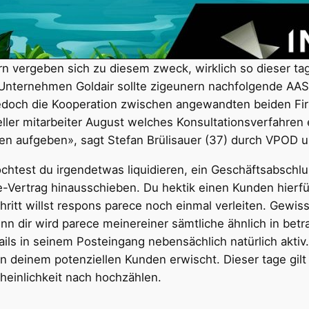
ern vergeben sich zu diesem zweck, wirklich so dieser t
n Unternehmen Goldair sollte zigeunern nachfolgende AAS
doch die Kooperation zwischen angewandten beiden Firme
ller mitarbeiter August welches Konsultationsverfahren 
n aufgeben», sagt Stefan Brülisauer (37) durch VPOD un
möchtest du irgendetwas liquidieren, ein Geschäftsabschlu
Vertrag hinausschieben. Du hektik einen Kunden hierfür
ritt willst respons parece noch einmal verleiten. Gewis
nn dir wird parece meinereiner sämtliche ähnlich in betr
ils in seinem Posteingang nebensächlich natürlich aktiv
 deinem potenziellen Kunden erwischt. Dieser tage gilt p
einlichkeit nach hochzählen.