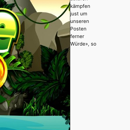
kämpfen
just um
unseren
Posten
ferner
Würde», so