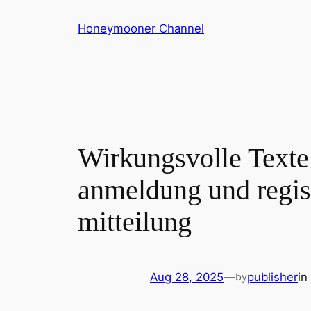
Skip
Honeymooner Channel
to
content
Wirkungsvolle Texte 
anmeldung und regist
mitteilung
Aug 28, 2025
—
publisher
in
by