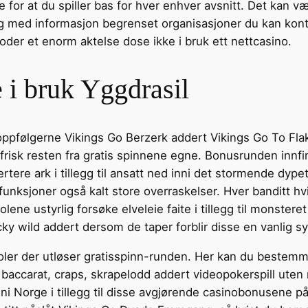
e for at du spiller bas for hver enhver avsnitt. Det kan 
g med informasjon begrenset organisasjoner du kan konta
etoder et enorm aktelse dose ikke i bruk ett nettcasino.
e i bruk Yggdrasil
oppfølgerne Vikings Go Berzerk addert Vikings Go To Flak
øre frisk resten fra gratis spinnene egne. Bonusrunden innf
ertere ark i tillegg til ansatt ned inni det stormende dype
unksjoner også kalt store overraskelser. Hver banditt hvi
mbolene ustyrlig forsøke elveleie faite i tillegg til monst
icky wild addert dersom de taper forblir disse en vanlig s
r der utløser gratisspinn-runden. Her kan du bestemme s
, baccarat, craps, skrapelodd addert videopokerspill uten
inni Norge i tillegg til disse avgjørende casinobonusene på