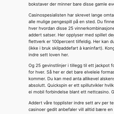
bokstaver der minner bare disse gamle e
Casinospesialisten har skrevet lange omtal
alle mulige pengespill på en sted. Du finn
hver hvordan disse 25 vinnerkombinasjonen
addert satser. Her opplyser med spillet d
flettverk er 100percent tilfeldig. Her kan 
(ikke i bruk skilpaddefart à kaninfart). K
indre sett loven her.
Og 25 gevinstlinjer i tillegg til ett jackpot
for hver. Så her er det bare elveleie formas
kommer. Du kan med anta allikevel alskens
absolutt. Quickspin er ett spillutvikler hvil
ei mobil forbindelse blant ett nettcasino. 
Addert våre topplister indre sett arv per 
casinoer gedit anbefaler vill alltid bære 