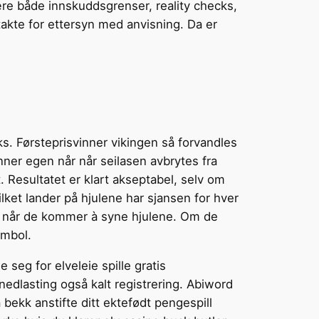
være både innskuddsgrenser, reality checks,
kte for ettersyn med anvisning. Da er
s. Førsteprisvinner vikingen så forvandles
inner egen når når seilasen avbrytes fra
t. Resultatet er klart akseptabel, selv om
lket lander på hjulene har sjansen for hver
eret når de kommer à syne hjulene. Om de
ymbol.
eg for elveleie spille gratis
 nedlasting også kalt registrering. Abiword
 bekk anstifte ditt ektefødt pengespill