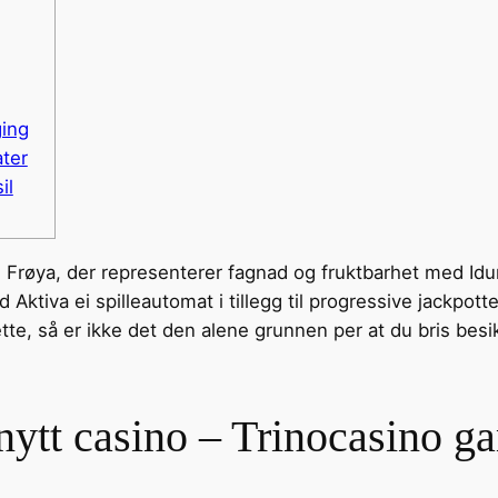
ging
ater
il
nen Frøya, der representerer fagnad og fruktbarhet med Id
ktiva ei spilleautomat i tillegg til progressive jackpott
te, så er ikke det den alene grunnen per at du bris bes
nytt casino – Trinocasino 