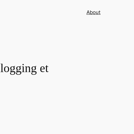
About
logging et