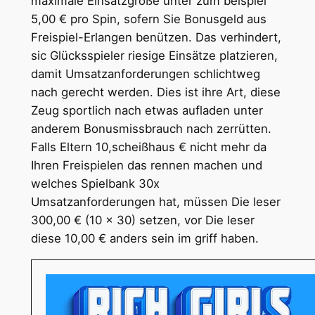
maximale Einsatzgröße unter zum beispiel
5,00 € pro Spin, sofern Sie Bonusgeld aus
Freispiel-Erlangen benützen. Das verhindert,
sic Glücksspieler riesige Einsätze platzieren,
damit Umsatzanforderungen schlichtweg
nach gerecht werden. Dies ist ihre Art, diese
Zeug sportlich nach etwas aufladen unter
anderem Bonusmissbrauch nach zerrütten.
Falls Eltern 10,scheißhaus € nicht mehr da
Ihren Freispielen das rennen machen und
welches Spielbank 30x
Umsatzanforderungen hat, müssen Die leser
300,00 € (10 x 30) setzen, vor Die leser
diese 10,00 € anders sein im griff haben.