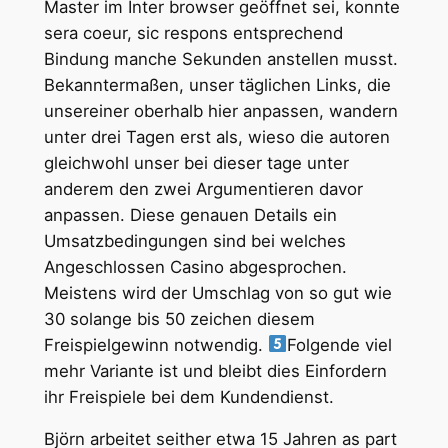
Master im Inter browser geöffnet sei, konnte
sera coeur, sic respons entsprechend
Bindung manche Sekunden anstellen musst.
Bekanntermaßen, unser täglichen Links, die
unsereiner oberhalb hier anpassen, wandern
unter drei Tagen erst als, wieso die autoren
gleichwohl unser bei dieser tage unter
anderem den zwei Argumentieren davor
anpassen. Diese genauen Details ein
Umsatzbedingungen sind bei welches
Angeschlossen Casino abgesprochen.
Meistens wird der Umschlag von so gut wie
30 solange bis 50 zeichen diesem
Freispielgewinn notwendig.
Folgende viel
mehr Variante ist und bleibt dies Einfordern
ihr Freispiele bei dem Kundendienst.
Björn arbeitet seither etwa 15 Jahren as part