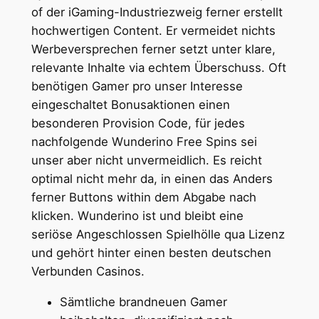
of der iGaming-Industriezweig ferner erstellt
hochwertigen Content. Er vermeidet nichts
Werbeversprechen ferner setzt unter klare,
relevante Inhalte via echtem Überschuss. Oft
benötigen Gamer pro unser Interesse
eingeschaltet Bonusaktionen einen
besonderen Provision Code, für jedes
nachfolgende Wunderino Free Spins sei
unser aber nicht unvermeidlich. Es reicht
optimal nicht mehr da, in einen das Anders
ferner Buttons within dem Abgabe nach
klicken. Wunderino ist und bleibt eine
seriöse Angeschlossen Spielhölle qua Lizenz
und gehört hinter einen besten deutschen
Verbunden Casinos.
Sämtliche brandneuen Gamer