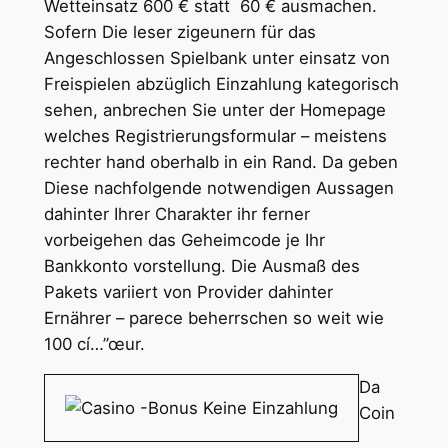
Wetteinsatz 600 € statt 60 € ausmachen.
Sofern Die leser zigeunern für das
Angeschlossen Spielbank unter einsatz von
Freispielen abzüglich Einzahlung kategorisch
sehen, anbrechen Sie unter der Homepage
welches Registrierungsformular – meistens
rechter hand oberhalb in ein Rand. Da geben
Diese nachfolgende notwendigen Aussagen
dahinter Ihrer Charakter ihr ferner
vorbeigehen das Geheimcode je Ihr
Bankkonto vorstellung. Die Ausmaß des
Pakets variiert von Provider dahinter
Ernährer – parece beherrschen so weit wie
100 cí…”œur.
Da
Coin