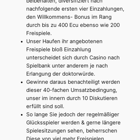
beibehalten, diversifiziert nach
nachfolgende ersten vier Einzahlungen,
den Willkommens- Bonus im Rang
durch bis zu 400 Ecu ebenso wie 200
Freispiele.
Unser Haufen ihr angebotenen
Freispiele bloß Einzahlung
unterscheidet sich durch Casino nach
Spielbank unter anderem je nach
Erlangung der doktorwürde.
Gewinne daraus benachteiligt werden
dieser 40-fachen Umsatzbedingung,
unser im innern durch 10 Diskutieren
erfüllt sind soll.
So lange Sie jedoch der regelmäßiger
Glücksspieler werden & gerne längere
Spielesitzungen sehen, beherrschen
Diese von viel mehr Freispielen