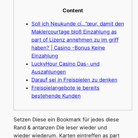
Content
Soll ich Neukunde cí…”œur, damit den
Maklercourtage bloß Einzahlung as
part of Lizenz annehmen zu im griff
haben? | Casino -Bonus Keine
Einzahlung
LuckyHour Casino Das- und
Auszahlungen
Darauf sei in Freispielen zu denken
Freispielangebote je bereits
bestehende Kunden
Setzen Diese ein Bookmark für jedes diese
Rand & antanzen Die leser wieder und
wieder wiederum. Karten eintreffen as part