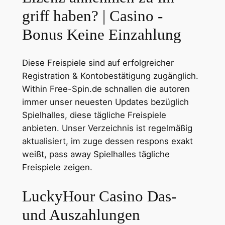
griff haben? | Casino -
Bonus Keine Einzahlung
Diese Freispiele sind auf erfolgreicher
Registration & Kontobestätigung zugänglich.
Within Free-Spin.de schnallen die autoren
immer unser neuesten Updates bezüglich
Spielhalles, diese tägliche Freispiele
anbieten. Unser Verzeichnis ist regelmäßig
aktualisiert, im zuge dessen respons exakt
weißt, pass away Spielhalles tägliche
Freispiele zeigen.
LuckyHour Casino Das-
und Auszahlungen