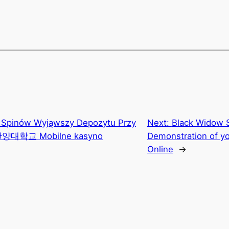
 Spinów Wyjąwszy Depozytu Przy
Next:
Black Widow S
 한양대학교 Mobilne kasyno
Demonstration of y
Online
→