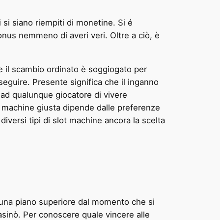
si siano riempiti di monetine. Si é
onus nemmeno di averi veri. Oltre a ciò, è
te il scambio ordinato è soggiogato per
 eseguire. Presente significa che il inganno
e ad qualunque giocatore di vivere
t machine giusta dipende dalle preferenze
 diversi tipi di slot machine ancora la scelta
 una piano superiore dal momento che si
sinò. Per conoscere quale vincere alle