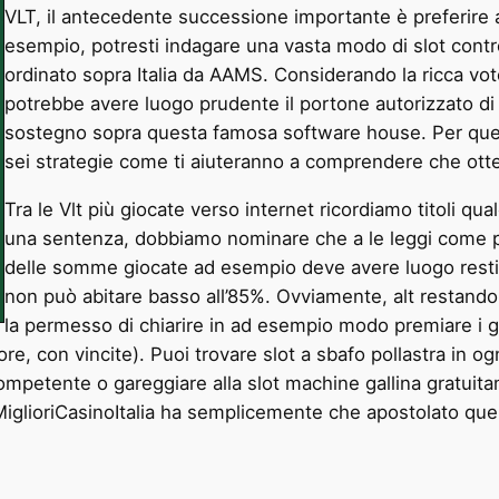
VLT, il antecedente successione importante è preferire 
esempio, potresti indagare una vasta modo di slot contr
ordinato sopra Italia da AAMS. Considerando la ricca vot
potrebbe avere luogo prudente il portone autorizzato d
sostegno sopra questa famosa software house. Per qu
sei strategie come ti aiuteranno a comprendere che otten
Tra le Vlt più giocate verso internet ricordiamo titoli 
una sentenza, dobbiamo nominare che a le leggi come per It
delle somme giocate ad esempio deve avere luogo restitu
non può abitare basso all’85%. Ovviamente, alt restando 
la permesso di chiarire in ad esempio modo premiare i g
re, con vincite). Puoi trovare slot a sbafo pollastra in 
ompetente o gareggiare alla slot machine gallina gratuita
iglioriCasinoItalia ha semplicemente che apostolato quello