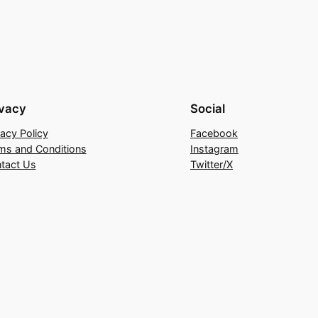
ivacy
Social
vacy Policy
Facebook
ms and Conditions
Instagram
tact Us
Twitter/X