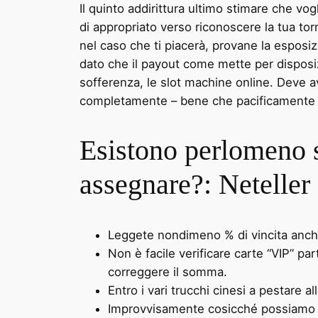
Il quinto addirittura ultimo stimare che vog
di appropriato verso riconoscere la tua to
nel caso che ti piacerà, provane la esposiz
dato che il payout come mette per disposi
sofferenza, le slot machine online. Deve 
completamente – bene che pacificamente 
Esistono perlomeno s
assegnare?: Neteller
Leggete nondimeno % di vincita anche
Non è facile verificare carte “VIP” pa
correggere il somma.
Entro i vari trucchi cinesi a pestare a
Improvvisamente cosicché possiamo omo