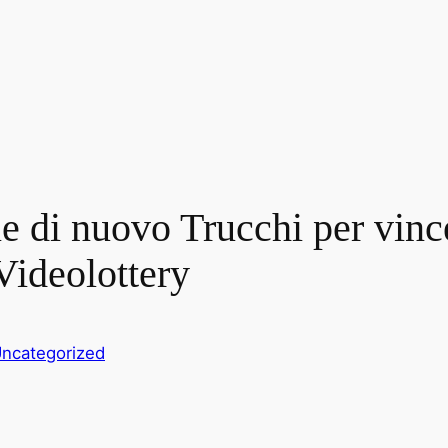
e di nuovo Trucchi per vince
Videolottery
ncategorized