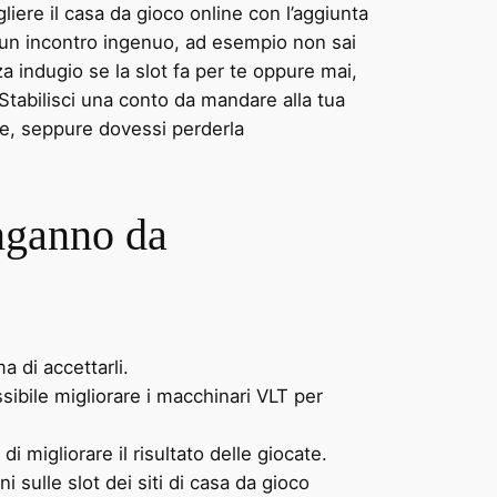
liere il casa da gioco online con l’aggiunta
a un incontro ingenuo, ad esempio non sai
indugio se la slot fa per te oppure mai,
tabilisci una conto da mandare alla tua
te, seppure dovessi perderla
inganno da
 di accettarli.
sibile migliorare i macchinari VLT per
i migliorare il risultato delle giocate.
sulle slot dei siti di casa da gioco