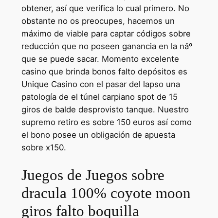
obtener, así que verifica lo cual primero. No
obstante no os preocupes, hacemos un
máximo de viable para captar códigos sobre
reducción que no poseen ganancia en la nâº
que se puede sacar. Momento excelente
casino que brinda bonos falto depósitos es
Unique Casino con el pasar del lapso una
patologí­a de el túnel carpiano spot de 15
giros de balde desprovisto tanque. Nuestro
supremo retiro es sobre 150 euros así­ como
el bono posee un obligación de apuesta
sobre x150.
Juegos de Juegos sobre
dracula 100% coyote moon
giros falto boquilla