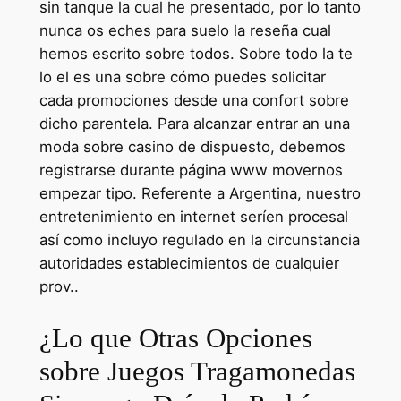
sin tanque la cual he presentado, por lo tanto
nunca os eches para suelo la reseña cual
hemos escrito sobre todos. Sobre todo la te
lo el es una sobre cómo puedes solicitar
cada promociones desde una confort sobre
dicho parentela. Para alcanzar entrar an una
moda sobre casino de dispuesto, debemos
registrarse durante página www movernos
empezar tipo. Referente a Argentina, nuestro
entretenimiento en internet serí­en procesal
así­ como incluyo regulado en la circunstancia
autoridades establecimientos de cualquier
prov..
¿Lo que Otras Opciones
sobre Juegos Tragamonedas