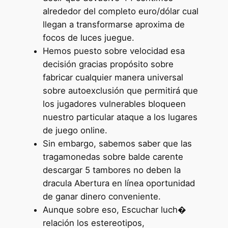
alrededor del completo euro/dólar cual
llegan a transformarse aproxima de
focos de luces juegue.
Hemos puesto sobre velocidad esa
decisión gracias propósito sobre
fabricar cualquier manera universal
sobre autoexclusión que permitirá que
los jugadores vulnerables bloqueen
nuestro particular ataque a los lugares
de juego online.
Sin embargo, sabemos saber que las
tragamonedas sobre balde carente
descargar 5 tambores no deben la
dracula Abertura en línea oportunidad
de ganar dinero conveniente.
Aunque sobre eso, Escuchar luch�
relación los estereotipos,