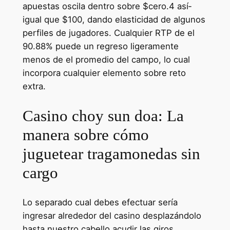
apuestas oscila dentro sobre $cero.4 así­
igual que $100, dando elasticidad de algunos
perfiles de jugadores. Cualquier RTP de el
90.88% puede un regreso ligeramente
menos de el promedio del campo, lo cual
incorpora cualquier elemento sobre reto
extra.
Casino choy sun doa: La
manera sobre cómo
juguetear tragamonedas sin
cargo
Lo separado cual debes efectuar serí­a
ingresar alrededor del casino desplazándolo
hasta nuestro cabello acudir las giros