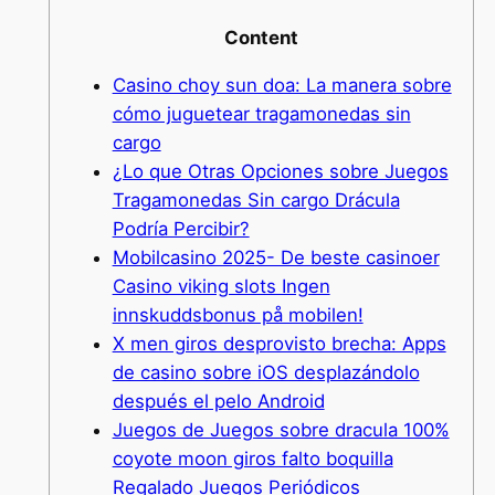
Content
Casino choy sun doa: La manera sobre
cómo juguetear tragamonedas sin
cargo
¿Lo que Otras Opciones sobre Juegos
Tragamonedas Sin cargo Drácula
Podría Percibir?
Mobilcasino 2025- De beste casinoer
Casino viking slots Ingen
innskuddsbonus på mobilen!
X men giros desprovisto brecha: Apps
de casino sobre iOS desplazándolo
después el pelo Android
Juegos de Juegos sobre dracula 100%
coyote moon giros falto boquilla
Regalado Juegos Periódicos