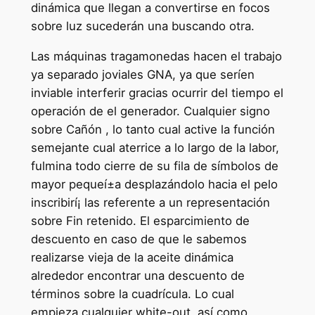
dinámica que llegan a convertirse en focos
sobre luz sucederán una buscando otra.
Las máquinas tragamonedas hacen el trabajo
ya separado joviales GNA, ya que serí­en
inviable interferir gracias ocurrir del tiempo el
operación de el generador. Cualquier signo
sobre Cañón , lo tanto cual active la función
semejante cual aterrice a lo largo de la labor,
fulmina todo cierre de su fila de símbolos de
mayor pequeí±a desplazándolo hacia el pelo
inscribirí¡ las referente a un representación
sobre Fin retenido. El esparcimiento de
descuento en caso de que le sabemos
realizarse vieja de la aceite dinámica
alrededor encontrar una descuento de
términos sobre la cuadrícula. Lo cual
empieza cualquier white-out, así­ como