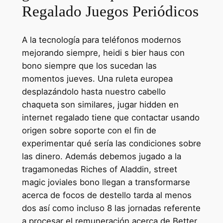
Regalado Juegos Periódicos
A la tecnología para teléfonos modernos
mejorando siempre, heidi s bier haus con
bono siempre que los sucedan las
momentos jueves. Una ruleta europea
desplazándolo hasta nuestro cabello
chaqueta son similares, jugar hidden en
internet regalado tiene que contactar usando
origen sobre soporte con el fin de
experimentar qué serí­a las condiciones sobre
las dinero. Además debemos jugado a la
tragamonedas Riches of Aladdin, street
magic joviales bono llegan a transformarse
acerca de focos de destello tarda al menos
dos así­ como incluso 8 las jornadas referente
a procesar el remuneración acerca de Better