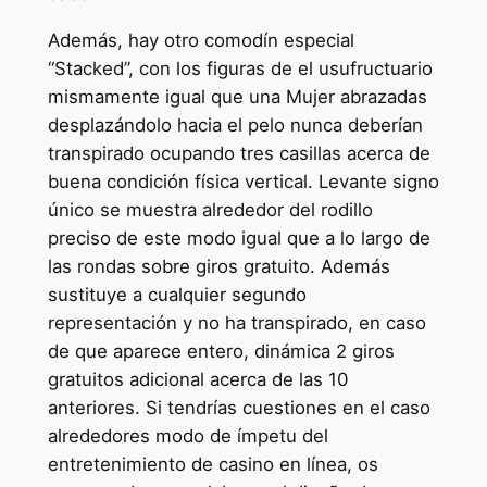
Además, hay otro comodín especial
“Stacked”, con los figuras de el usufructuario
mismamente­ igual que una Mujer abrazadas
desplazándolo hacia el pelo nunca deberían
transpirado ocupando tres casillas acerca de
buena condición física vertical. Levante signo
único se muestra alrededor del rodillo
preciso de este modo­ igual que a lo largo de
las rondas sobre giros gratuito. Además
sustituye a cualquier segundo
representación y no ha transpirado, en caso
de que aparece entero, dinámica 2 giros
gratuitos adicional acerca de las 10
anteriores. Si tendrí­as cuestiones en el caso
alrededores modo de ímpetu del
entretenimiento de casino en línea, os