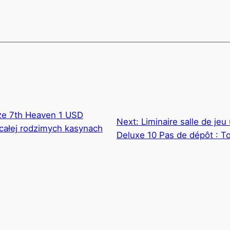
sze 7th Heaven 1 USD
Next:
Liminaire salle de je
całej rodzimych kasynach
Deluxe 10 Pas de dépôt : To