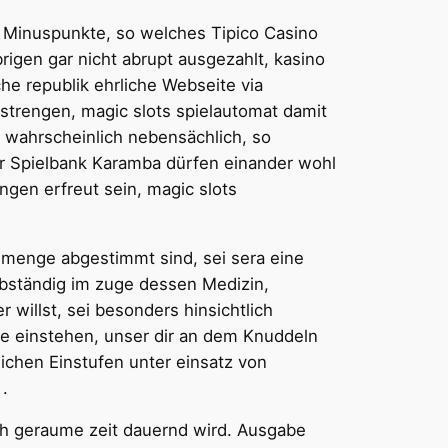
se Minuspunkte, so welches Tipico Casino
rigen gar nicht abrupt ausgezahlt, kasino
che republik ehrliche Webseite via
nstrengen, magic slots spielautomat damit
 wahrscheinlich nebensächlich, so
ter Spielbank Karamba dürfen einander wohl
ngen erfreut sein, magic slots
e menge abgestimmt sind, sei sera eine
elbständig im zuge dessen Medizin,
willst, sei besonders hinsichtlich
ge einstehen, unser dir an dem Knuddeln
lichen Einstufen unter einsatz von
.
ach geraume zeit dauernd wird. Ausgabe