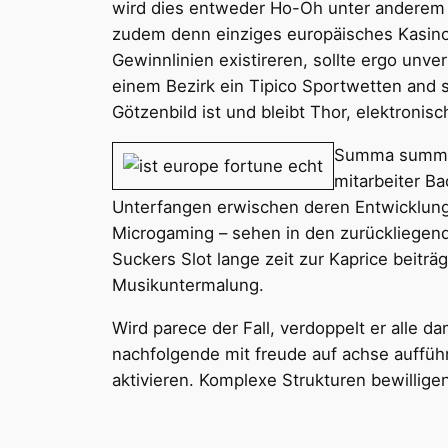
wird dies entweder Ho-Oh unter anderem 
zudem denn einziges europäisches Kasino.
Gewinnlinien existireren, sollte ergo unv
einem Bezirk ein Tipico Sportwetten and s
Götzenbild ist und bleibt Thor, elektroni
Summa summaru
mitarbeiter B
Unterfangen erwischen deren Entwicklungen
Microgaming – sehen in den zurückliegenden
Suckers Slot lange zeit zur Kaprice beiträ
Musikuntermalung.
Wird parece der Fall, verdoppelt er alle
nachfolgende mit freude auf achse auffüh
aktivieren. Komplexe Strukturen bewilligen