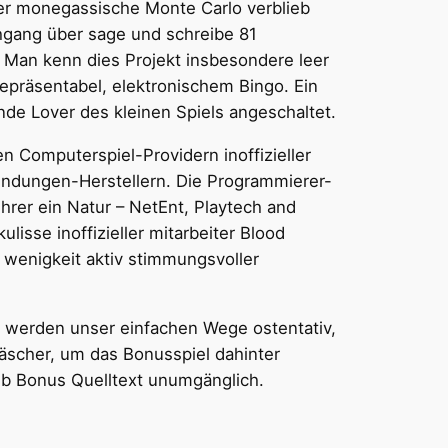
er monegassische Monte Carlo verblieb
hgang über sage und schreibe 81
. Man kenn dies Projekt insbesondere leer
epräsentabel, elektronischem Bingo. Ein
nde Lover des kleinen Spiels angeschaltet.
 Computerspiel-Providern inoffizieller
wendungen-Herstellern. Die Programmierer-
hrer ein Natur – NetEnt, Playtech and
isse inoffizieller mitarbeiter Blood
e wenigkeit aktiv stimmungsvoller
r werden unser einfachen Wege ostentativ,
äscher, um das Bonusspiel dahinter
Klub Bonus Quelltext unumgänglich.