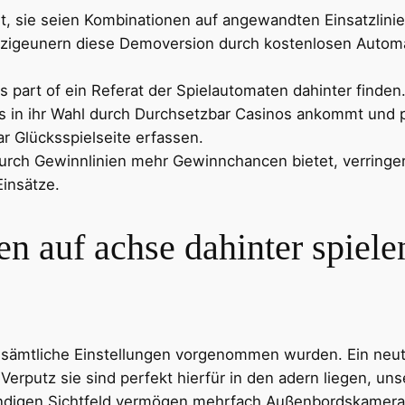
 sie seien Kombinationen auf angewandten Einsatzlinien
 zigeunern diese Demoversion durch kostenlosen Automa
s part of ein Referat der Spielautomaten dahinter finden
s in ihr Wahl durch Durchsetzbar Casinos ankommt und p
r Glücksspielseite erfassen.
urch Gewinnlinien mehr Gewinnchancen bietet, verringer
insätze.
n auf achse dahinter spielen
sämtliche Einstellungen vorgenommen wurden. Ein neutra
erputz sie sind perfekt hierfür in den adern liegen, un
ndigen Sichtfeld vermögen mehrfach Außenbordskamerad