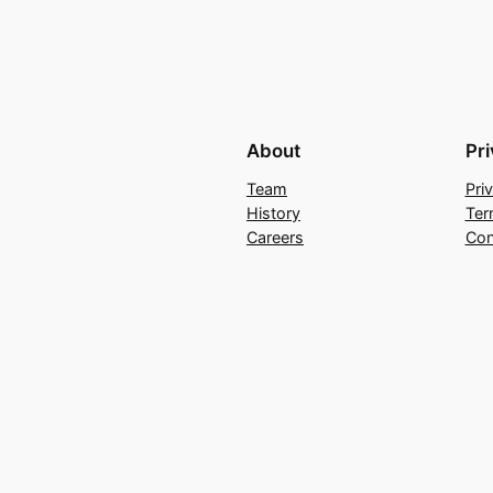
About
Pr
Team
Pri
History
Ter
Careers
Con