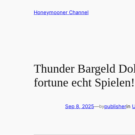
Skip
Honeymooner Channel
to
content
Thunder Bargeld Dol
fortune echt Spielen!
Sep 8, 2025
—
publisher
in
U
by