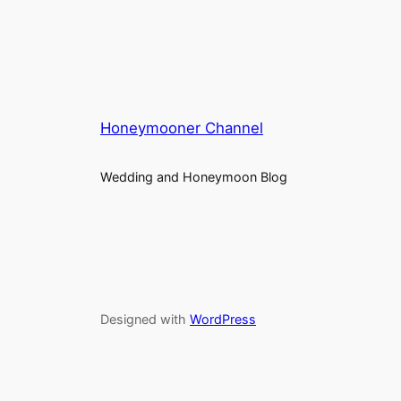
Honeymooner Channel
Wedding and Honeymoon Blog
Designed with
WordPress