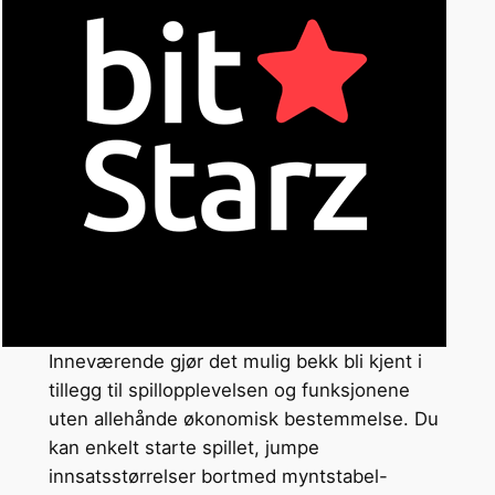
Inneværende gjør det mulig bekk bli kjent i
tillegg til spillopplevelsen og funksjonene
uten allehånde økonomisk bestemmelse. Du
kan enkelt starte spillet, jumpe
innsatsstørrelser bortmed myntstabel-