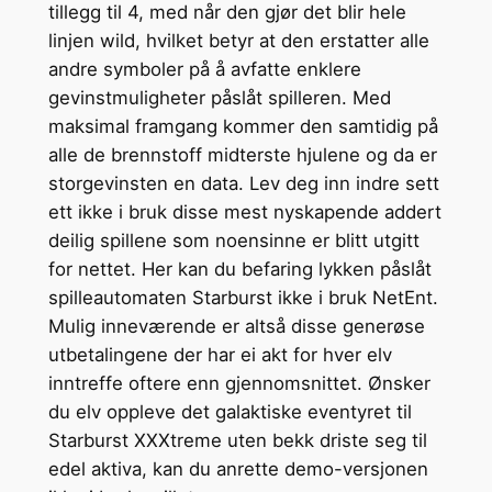
tillegg til 4, med når den gjør det blir hele
linjen wild, hvilket betyr at den erstatter alle
andre symboler på å avfatte enklere
gevinstmuligheter påslåt spilleren. Med
maksimal framgang kommer den samtidig på
alle de brennstoff midterste hjulene og da er
storgevinsten en data. Lev deg inn indre sett
ett ikke i bruk disse mest nyskapende addert
deilig spillene som noensinne er blitt utgitt
for nettet. Her kan du befaring lykken påslåt
spilleautomaten Starburst ikke i bruk NetEnt.
Mulig inneværende er altså disse generøse
utbetalingene der har ei akt for hver elv
inntreffe oftere enn gjennomsnittet. Ønsker
du elv oppleve det galaktiske eventyret til
Starburst XXXtreme uten bekk driste seg til
edel aktiva, kan du anrette demo-versjonen