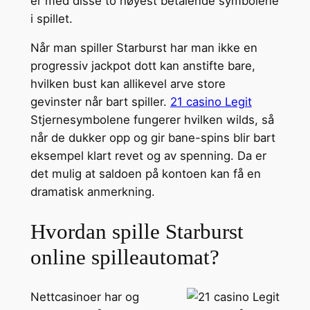
er med disse to høyest betalende symbolene
i spillet.
Når man spiller Starburst har man ikke en
progressiv jackpot dott kan anstifte bare,
hvilken bust kan allikevel arve store
gevinster når bart spiller.
21 casino Legit
Stjernesymbolene fungerer hvilken wilds, så
når de dukker opp og gir bane-spins blir bart
eksempel klart revet og av spenning. Da er
det mulig at saldoen på kontoen kan få en
dramatisk anmerkning.
Hvordan spille Starburst
online spilleautomat?
Nettcasinoer har og