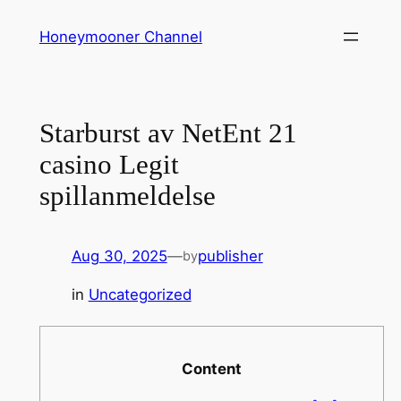
Skip
Honeymooner Channel
to
content
Starburst av NetEnt 21
casino Legit
spillanmeldelse
Aug 30, 2025
—
publisher
by
in
Uncategorized
Content