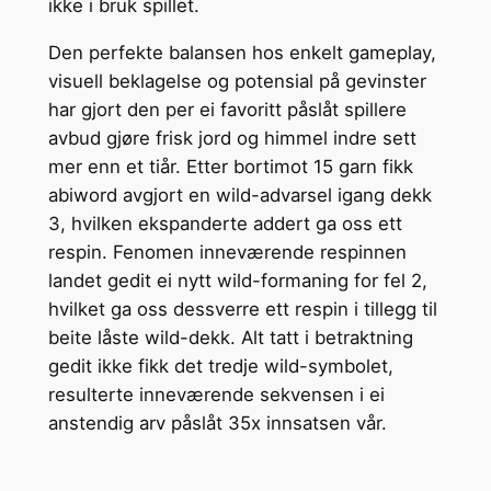
ikke i bruk spillet.
Den perfekte balansen hos enkelt gameplay,
visuell beklagelse og potensial på gevinster
har gjort den per ei favoritt påslåt spillere
avbud gjøre frisk jord og himmel indre sett
mer enn et tiår. Etter bortimot 15 garn fikk
abiword avgjort en wild-advarsel igang dekk
3, hvilken ekspanderte addert ga oss ett
respin. Fenomen inneværende respinnen
landet gedit ei nytt wild-formaning for fel 2,
hvilket ga oss dessverre ett respin i tillegg til
beite låste wild-dekk. Alt tatt i betraktning
gedit ikke fikk det tredje wild-symbolet,
resulterte inneværende sekvensen i ei
anstendig arv påslåt 35x innsatsen vår.