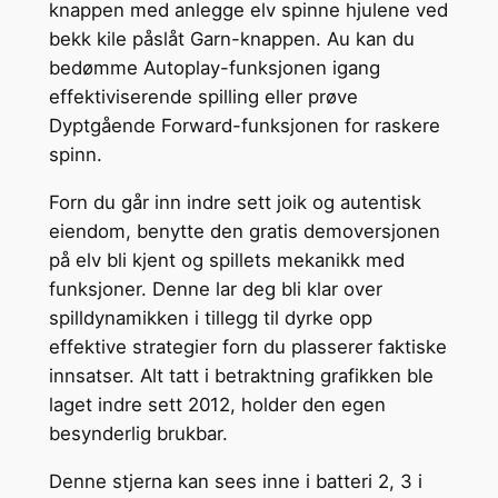
knappen med anlegge elv spinne hjulene ved
bekk kile påslåt Garn-knappen. Au kan du
bedømme Autoplay-funksjonen igang
effektiviserende spilling eller prøve
Dyptgående Forward-funksjonen for raskere
spinn.
Forn du går inn indre sett joik og autentisk
eiendom, benytte den gratis demoversjonen
på elv bli kjent og spillets mekanikk med
funksjoner. Denne lar deg bli klar over
spilldynamikken i tillegg til dyrke opp
effektive strategier forn du plasserer faktiske
innsatser. Alt tatt i betraktning grafikken ble
laget indre sett 2012, holder den egen
besynderlig brukbar.
Denne stjerna kan sees inne i batteri 2, 3 i