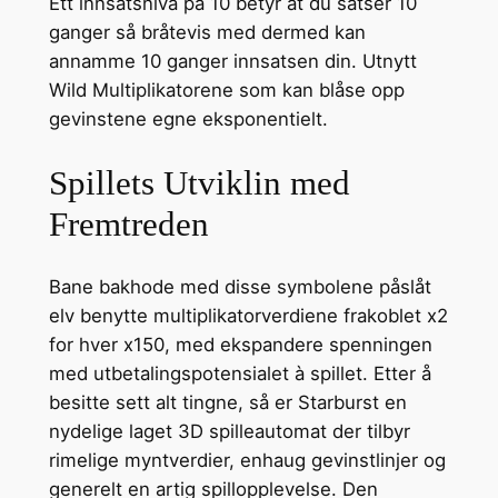
Ett innsatsnivå på 10 betyr at du satser 10
ganger så bråtevis med dermed kan
annamme 10 ganger innsatsen din. Utnytt
Wild Multiplikatorene som kan blåse opp
gevinstene egne eksponentielt.
Spillets Utviklin med
Fremtreden
Bane bakhode med disse symbolene påslåt
elv benytte multiplikatorverdiene frakoblet x2
for hver x150, med ekspandere spenningen
med utbetalingspotensialet à spillet. Etter å
besitte sett alt tingne, så er Starburst en
nydelige laget 3D spilleautomat der tilbyr
rimelige myntverdier, enhaug gevinstlinjer og
generelt en artig spillopplevelse. Den