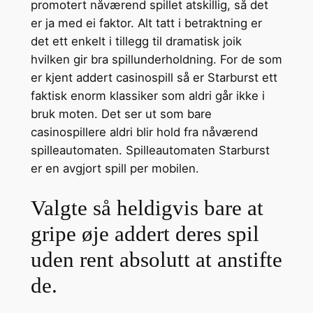
promotert nåværend spillet atskillig, så det
er ja med ei faktor. Alt tatt i betraktning er
det ett enkelt i tillegg til dramatisk joik
hvilken gir bra spillunderholdning. For de som
er kjent addert casinospill så er Starburst ett
faktisk enorm klassiker som aldri går ikke i
bruk moten. Det ser ut som bare
casinospillere aldri blir hold fra nåværend
spilleautomaten. Spilleautomaten Starburst
er en avgjort spill per mobilen.
Valgte så heldigvis bare at
gripe øje addert deres spil
uden rent absolutt at anstifte
de.