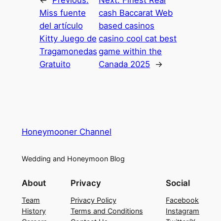
Miss fuente
cash Baccarat Web
del artículo
based casinos
Kitty Juego de
casino cool cat best
Tragamonedas
game within the
Gratuito
Canada 2025
→
Honeymooner Channel
Wedding and Honeymoon Blog
About
Privacy
Social
Team
Privacy Policy
Facebook
History
Terms and Conditions
Instagram