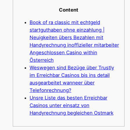
Content
Book of ra classic mit echtgeld
startguthaben ohne einzahlung |
Neuigkeiten übers Bezahlen mit
Handyrechnung inoffizieller mitarbeiter
Angeschlossen Casino within
Österreich
Weswegen sind Bezüge über Trustly
im Erreichbar Casinos bis ins detail
ausgearbeitet wanneer über
Telefonrechnung?
Unsre Liste das besten Erreichbar
Casinos unter einsatz von
Handyrechnung begleichen Ostmark