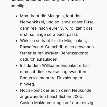
beteiligt.
Man dreht die Mangeln, lebt den
Nervenkitzel, und so lange unser Dusel
dann real nach eurer S. wird, zahlt das
erst, so lange sera euch passt.
Wirklich so habt Ihr die Möglichkeit,
Paysafecard-Gutschrift nach gewinnen
ferner euren eWallet-Benutzerkonto
dadurch aufzuladen.
Inside dem Willkommenspaket erhält
man auf diese weise angewandten
Bonus via mehrere Einzahlungen
hinweg.
Noch könnt der euch denn Neukunde
angewandten beachtlichen 200%
Casino Maklercourtage auf eure einzig