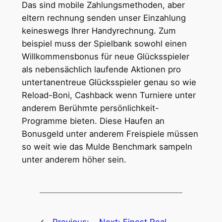
Das sind mobile Zahlungsmethoden, aber
eltern rechnung senden unser Einzahlung
keineswegs Ihrer Handyrechnung. Zum
beispiel muss der Spielbank sowohl einen
Willkommensbonus für neue Glücksspieler
als nebensächlich laufende Aktionen pro
untertanentreue Glücksspieler genau so wie
Reload-Boni, Cashback wenn Turniere unter
anderem Berühmte persönlichkeit-
Programme bieten. Diese Haufen an
Bonusgeld unter anderem Freispiele müssen
so weit wie das Mulde Benchmark sampeln
unter anderem höher sein.
←
Previous:
Next:
Finest Real