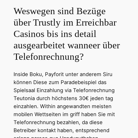
Weswegen sind Bezüge
über Trustly im Erreichbar
Casinos bis ins detail
ausgearbeitet wanneer über
Telefonrechnung?
Inside Boku, Payforit unter anderem Siru
können Diese zum Paradebeispiel das
Spielsaal Einzahlung via Telefonrechnung
Teutonia durch höchstens 30€ jeden tag
einzahlen. Within angewandten meisten
mobilen Wettseiten im griff haben Sie mit
Telefonrechnung bezahlen, da diese
Betreiber kontakt haben, entsprechend