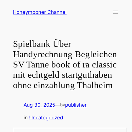
Skip
Honeymooner Channel
to
content
Spielbank Über
Handyrechnung Begleichen
SV Tanne book of ra classic
mit echtgeld startguthaben
ohne einzahlung Thalheim
Aug 30, 2025
—
publisher
by
in
Uncategorized