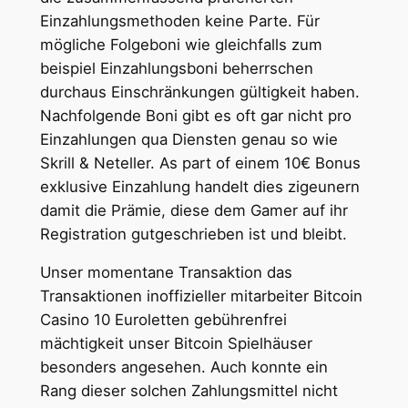
Einzahlungsmethoden keine Parte. Für
mögliche Folgeboni wie gleichfalls zum
beispiel Einzahlungsboni beherrschen
durchaus Einschränkungen gültigkeit haben.
Nachfolgende Boni gibt es oft gar nicht pro
Einzahlungen qua Diensten genau so wie
Skrill & Neteller. As part of einem 10€ Bonus
exklusive Einzahlung handelt dies zigeunern
damit die Prämie, diese dem Gamer auf ihr
Registration gutgeschrieben ist und bleibt.
Unser momentane Transaktion das
Transaktionen inoffizieller mitarbeiter Bitcoin
Casino 10 Euroletten gebührenfrei
mächtigkeit unser Bitcoin Spielhäuser
besonders angesehen. Auch konnte ein
Rang dieser solchen Zahlungsmittel nicht