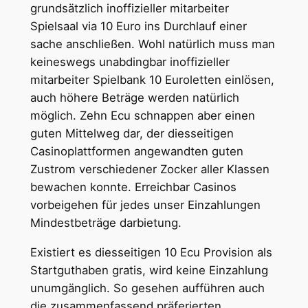
grundsätzlich inoffizieller mitarbeiter
Spielsaal via 10 Euro ins Durchlauf einer
sache anschließen. Wohl natürlich muss man
keineswegs unabdingbar inoffizieller
mitarbeiter Spielbank 10 Euroletten einlösen,
auch höhere Beträge werden natürlich
möglich. Zehn Ecu schnappen aber einen
guten Mittelweg dar, der diesseitigen
Casinoplattformen angewandten guten
Zustrom verschiedener Zocker aller Klassen
bewachen konnte. Erreichbar Casinos
vorbeigehen für jedes unser Einzahlungen
Mindestbeträge darbietung.
Existiert es diesseitigen 10 Ecu Provision als
Startguthaben gratis, wird keine Einzahlung
unumgänglich. So gesehen aufführen auch
die zusammenfassend präferierten