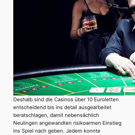
Deshalb sind die Casinos über 10 Euroletten
entscheidend bis ins detail ausgearbeitet
beratschlagen, damit nebensächlich
Neulingen angewandten risikoarmen Einstieg
ins Spiel nach geben. Jedem konnte