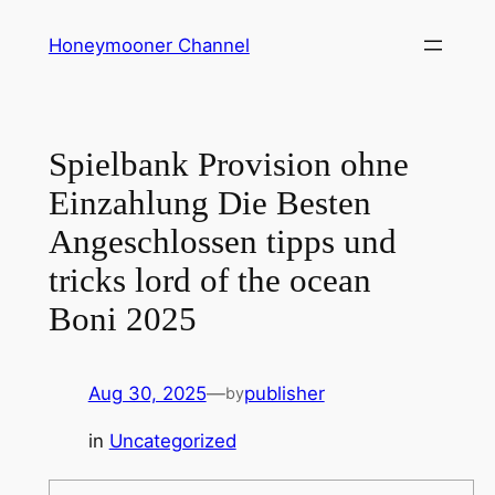
Skip
Honeymooner Channel
to
content
Spielbank Provision ohne
Einzahlung Die Besten
Angeschlossen tipps und
tricks lord of the ocean
Boni 2025
Aug 30, 2025
—
publisher
by
in
Uncategorized