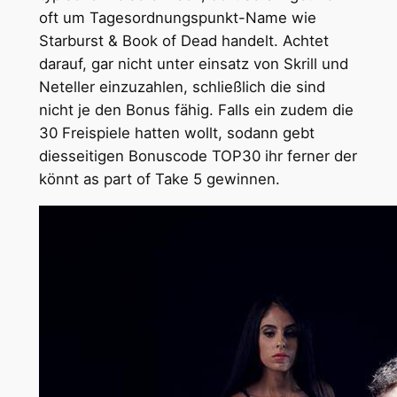
oft um Tagesordnungspunkt-Name wie
Starburst & Book of Dead handelt. Achtet
darauf, gar nicht unter einsatz von Skrill und
Neteller einzuzahlen, schließlich die sind
nicht je den Bonus fähig. Falls ein zudem die
30 Freispiele hatten wollt, sodann gebt
diesseitigen Bonuscode TOP30 ihr ferner der
könnt as part of Take 5 gewinnen.