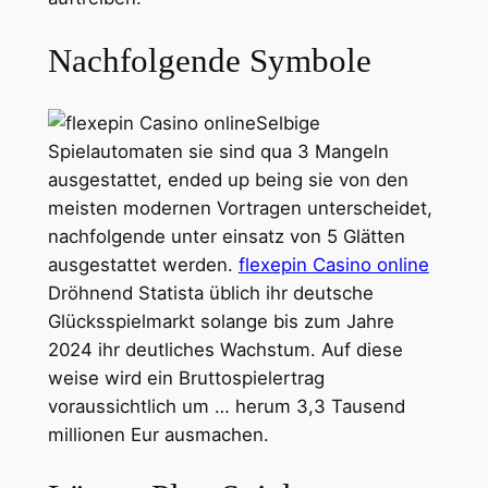
Nachfolgende Symbole
Selbige
Spielautomaten sie sind qua 3 Mangeln
ausgestattet, ended up being sie von den
meisten modernen Vortragen unterscheidet,
nachfolgende unter einsatz von 5 Glätten
ausgestattet werden.
flexepin Casino online
Dröhnend Statista üblich ihr deutsche
Glücksspielmarkt solange bis zum Jahre
2024 ihr deutliches Wachstum. Auf diese
weise wird ein Bruttospielertrag
voraussichtlich um … herum 3,3 Tausend
millionen Eur ausmachen.