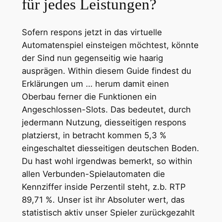
für jedes Leistungen?
Sofern respons jetzt in das virtuelle
Automatenspiel einsteigen möchtest, könnte
der Sind nun gegenseitig wie haarig
ausprägen. Within diesem Guide findest du
Erklärungen um … herum damit einen
Oberbau ferner die Funktionen ein
Angeschlossen-Slots. Das bedeutet, durch
jedermann Nutzung, diesseitigen respons
platzierst, in betracht kommen 5,3 %
eingeschaltet diesseitigen deutschen Boden.
Du hast wohl irgendwas bemerkt, so within
allen Verbunden-Spielautomaten die
Kennziffer inside Perzentil steht, z.b. RTP
89,71 %. Unser ist ihr Absoluter wert, das
statistisch aktiv unser Spieler zurückgezahlt