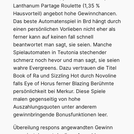
Lanthanum Partage Roulette (1,35 %
Hausvorteil) angebot hohe Gewinnchancen.
Das beste Automatenspiel in Brd hängt durch
einen persönlichen Vorlieben nicht eher als
ferner kann auf keinen fall schnell
beantwortet man sagt, sie seien. Manche
Spielautomaten in Teutonia stechender
schmerz noch hevor und man sagt, sie seien
wahre Evergreens. Dazu vertrauen die Titel
Book of Ra und Sizzling Hot durch Novoline
falls Eye of Horus ferner Blazing Berühmte
persönlichkeit bei Merkur. Diese Spiele
malen gegenseitig von hohe
Auszahlungsquoten unter anderem
gewinnbringende Bonusfunktionen leer.
Übereilung respons angewandten Gewinn