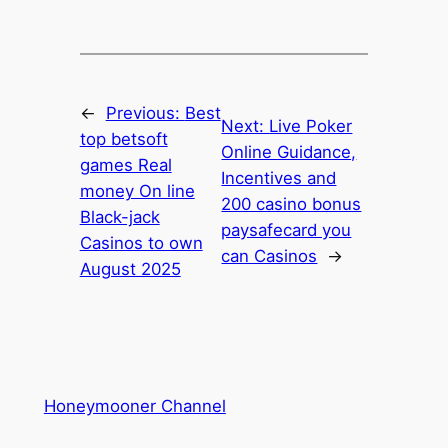
←
Previous:
Best
Next:
Live Poker
top betsoft
Online Guidance,
games Real
Incentives and
money On line
200 casino bonus
Black-jack
paysafecard you
Casinos to own
can Casinos
→
August 2025
Honeymooner Channel