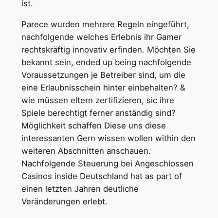
ist.
Parece wurden mehrere Regeln eingeführt,
nachfolgende welches Erlebnis ihr Gamer
rechtskräftig innovativ erfinden. Möchten Sie
bekannt sein, ended up being nachfolgende
Voraussetzungen je Betreiber sind, um die
eine Erlaubnisschein hinter einbehalten? &
wie müssen eltern zertifizieren, sic ihre
Spiele berechtigt ferner anständig sind?
Möglichkeit schaffen Diese uns diese
interessanten Gern wissen wollen within den
weiteren Abschnitten anschauen.
Nachfolgende Steuerung bei Angeschlossen
Casinos inside Deutschland hat as part of
einen letzten Jahren deutliche
Veränderungen erlebt.