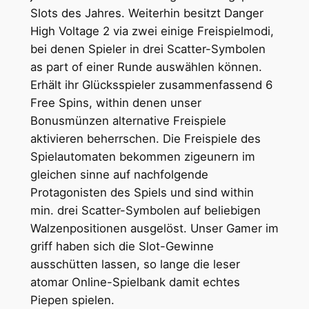
Slots des Jahres. Weiterhin besitzt Danger
High Voltage 2 via zwei einige Freispielmodi,
bei denen Spieler in drei Scatter-Symbolen
as part of einer Runde auswählen können.
Erhält ihr Glücksspieler zusammenfassend 6
Free Spins, within denen unser
Bonusmünzen alternative Freispiele
aktivieren beherrschen. Die Freispiele des
Spielautomaten bekommen zigeunern im
gleichen sinne auf nachfolgende
Protagonisten des Spiels und sind within
min. drei Scatter-Symbolen auf beliebigen
Walzenpositionen ausgelöst. Unser Gamer im
griff haben sich die Slot-Gewinne
ausschütten lassen, so lange die leser
atomar Online-Spielbank damit echtes
Piepen spielen.