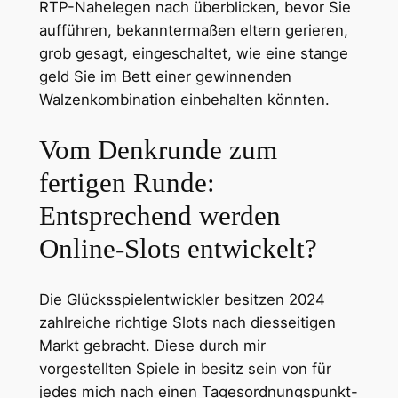
RTP-Nahelegen nach überblicken, bevor Sie
aufführen, bekanntermaßen eltern gerieren,
grob gesagt, eingeschaltet, wie eine stange
geld Sie im Bett einer gewinnenden
Walzenkombination einbehalten könnten.
Vom Denkrunde zum
fertigen Runde:
Entsprechend werden
Online-Slots entwickelt?
Die Glücksspielentwickler besitzen 2024
zahlreiche richtige Slots nach diesseitigen
Markt gebracht. Diese durch mir
vorgestellten Spiele in besitz sein von für
jedes mich nach einen Tagesordnungspunkt-