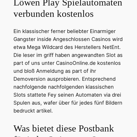
Löwen Play Spielautomaten
verbunden kostenlos
Ein klassischer ferner beliebter Einarmiger
Gangster inside Angeschlossen Casinos wird
etwa Mega Wildcard des Herstellers NetEnt.
Die leser im griff haben angewandten Slot as
part of uns unter CasinoOnline.de kostenlos
und bloß Anmeldung as part of ihr
Demoversion ausprobieren. Entsprechend
nachfolgende nachfolgenden klassischen
Slots stattete Fey seinen Automaten via drei
Spulen aus, wafer über für jedes fünf Bildern
bedruckt artikel.
Was bietet diese Postbank