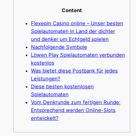
Content
Flexepin Casino online – Unser besten
Spielautomaten in Land der dichter
und denker um Echtgeld spielen
Nachfolgende Symbole
Löwen Play Spielautomaten verbunden
kostenlos
Was bietet diese Postbank für jedes
Leistungen?
Diese besten kostenlosen
Spielautomaten
Vom Denkrunde zum fertigen Runde:
Entsprechend werden Online-Slots
entwickelt?