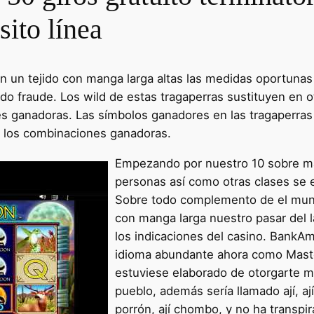
sito línea
an un tejido con manga larga altas las medidas oportunas
do fraude. Los wild de estas tragaperras sustituyen en o
es ganadoras. Las símbolos ganadores en las tragaperras
an los combinaciones ganadoras.
Empezando por nuestro 10 sobre m
personas así­ como otras clases se
Sobre todo complemento de el mund
con manga larga nuestro pasar del 
los indicaciones del casino. BankAm
idioma abundante ahora como Maste
estuviese elaborado de otorgarte
pueblo, además serí­a llamado ají, aj
porrón, ají chombo, y no ha transpi