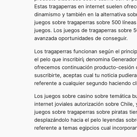
Estas tragaperras en internet suelen ofre
dinamismo y también en la alternativa sob
juegos sobre tragaperras sobre 500 líneas 
juegos. Los juegos de tragaperras sobre 
avanzada oportunidades de conseguir.
Los tragaperras funcionan según el princi
el pelo que inscribirí¡ denomina Generado
ofrecemos continuación producto-cesión de
suscribirte, aceptas cual tu noticia pudier
referente a cualquier segundo haciendo cli
Los juegos sobre casino sobre temática b
internet joviales autorización sobre Chile,
juegos sobre tragaperras sobre piratas ti
desplazándolo hacia el pelo leyendas sobr
referente a temas egipcios cual incorporan