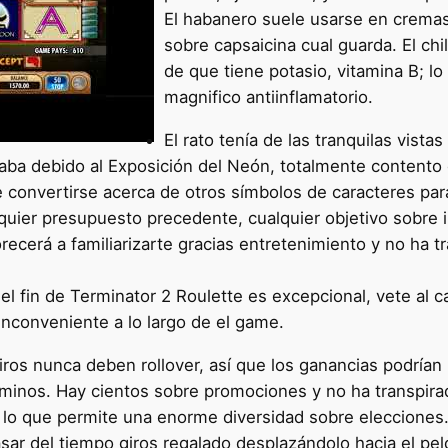
El habanero suele usarse en crema
sobre capsaicina cual guarda. El chi
de que tiene potasio, vitamina B; l
magnifico antiinflamatorio.
El rato tenía de las tranquilas vist
aba debido al Exposición del Neón, totalmente contento d
e convertirse acerca de otros símbolos de caracteres par
lquier presupuesto precedente, cualquier objetivo sobre
recerá a familiarizarte gracias entretenimiento y no ha 
el fin de Terminator 2 Roulette es excepcional, vete al c
nconveniente a lo largo de el game.
os nunca deben rollover, así que los ganancias podrían r
minos. Hay cientos sobre promociones y no ha transpirad
, lo que permite una enorme diversidad sobre eleccione
sar del tiempo giros regalado desplazándolo hacia el pel