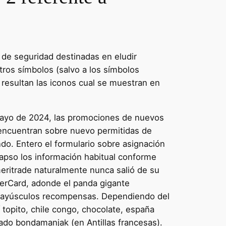
 de seguridad destinadas en eludir
tros símbolos (salvo a los símbolos
 resultan las iconos cual se muestran en
ayo de 2024, las promociones de nuevos
 encuentran sobre nuevo permitidas de
o. Entero el formulario sobre asignación
lapso los información habitual conforme
eritrade naturalmente nunca salió de su
rCard, adonde el panda gigante
 mayúsculos recompensas. Dependiendo del
í topito, chile congo, chocolate, españa
rado bondamanjak (en Antillas francesas).