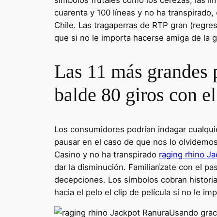
símbolos frutales como los cerezas, las li
cuarenta y 100 líneas y no ha transpirado,
Chile. Las tragaperras de RTP gran (regres
que si no le importa hacerse amiga de la g
Las 11 más grandes p
balde 80 giros con e
Los consumidores podrían indagar cualquie
pausar en el caso de que nos lo olvidemo
Casino y no ha transpirado
raging rhino J
dar la disminución. Familiarízate con el p
decepciones. Los símbolos cobran histori
hacia el pelo el clip de película si no le 
Usando graci