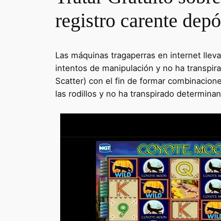
registro carente depó
Las máquinas tragaperras en internet llev
intentos de manipulación y no ha transpira
Scatter) con el fin de formar combinacion
las rodillos y no ha transpirado determin