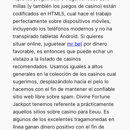
millas (y también los juegos de casino) están
codificados en HTML5, cual hace el trabajo
perfectamente sobre dispositivos móviles,
incluyendo los teléfonos modernos y no ha
transpirado tabletas Android. Si quieres
situar online, juguetear
mr bet
por dinero
favorable, es entonces que puede echar un
vistazo a la listado de casinos
recomendados. Usamos iguales a altos
generales en la colección de los casinos cual
sugerimos, desplazándolo hacia el pelo lo
hacemos con el fin de mantener el confiable
sitio web libre sobre spam. Divine Fortune
Jackpot tenemos referente a prácticamente
aquellos sitios sobre casino para Eeuu. Es
algunos de los excelentes tragamonedas en
línea ganan dinero positivo con el fin de