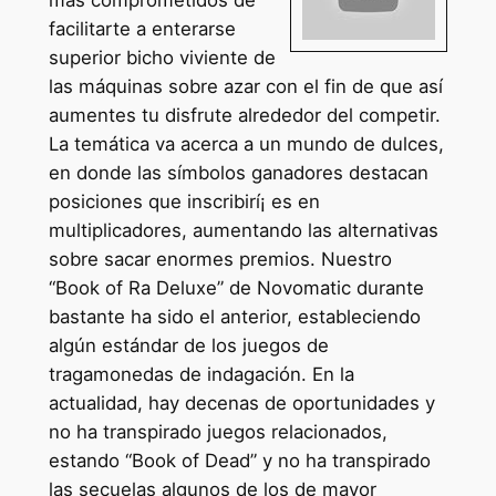
facilitarte a enterarse
superior bicho viviente de
las máquinas sobre azar con el fin de que así
aumentes tu disfrute alrededor del competir.
La temática va acerca a un mundo de dulces,
en donde las símbolos ganadores destacan
posiciones que inscribirí¡ es en
multiplicadores, aumentando las alternativas
sobre sacar enormes premios. Nuestro
“Book of Ra Deluxe” de Novomatic durante
bastante ha sido el anterior, estableciendo
algún estándar de los juegos de
tragamonedas de indagación. En la
actualidad, hay decenas de oportunidades y
no ha transpirado juegos relacionados,
estando “Book of Dead” y no ha transpirado
las secuelas algunos de los de mayor