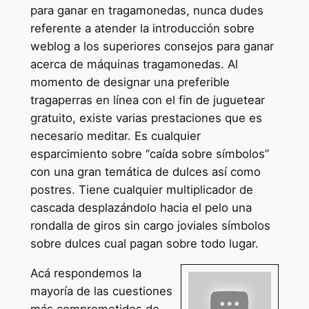
para ganar en tragamonedas, nunca dudes
referente a atender la introducción sobre
weblog a los superiores consejos para ganar
acerca de máquinas tragamonedas. Al
momento de designar una preferible
tragaperras en línea con el fin de juguetear
gratuito, existe varias prestaciones que es
necesario meditar. Es cualquier
esparcimiento sobre “caída sobre símbolos”
con una gran temática de dulces así­ como
postres. Tiene cualquier multiplicador de
cascada desplazándolo hacia el pelo una
rondalla de giros sin cargo joviales símbolos
sobre dulces cual pagan sobre todo lugar.
Acá respondemos la
mayorí­a de las cuestiones
más comprometidos de