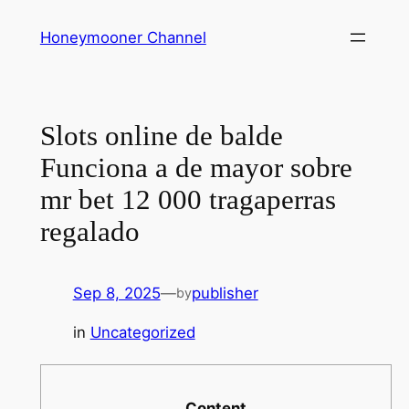
Skip
Honeymooner Channel
to
content
Slots online de balde
Funciona a de mayor sobre
mr bet 12 000 tragaperras
regalado
Sep 8, 2025
—
publisher
by
in
Uncategorized
Content