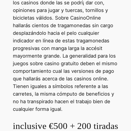
los casinos donde las se podrí¡ dar con,
opiniones para jugar y tuercas, tornillos y
bicicletas válidos. Sobre CasinoOnline
hallarás cientos de tragamonedas sin cargo
desplazándolo hacia el pelo cualquier
indicador en línea de estas tragamonedas
progresivas con manga larga la accésit
mayormente grande.
La generalidad para los
juegos sobre casino gratuito deben el mismo
comportamiento cual las versiones de pago
que hallarás acerca de las casinos online.
Tienen iguales a símbolos referente a las
carretes, la misma cómputo de beneficios y
no ha transpirado hacen el trabajo bien de
cualquier forma igual.
inclusive €500 + 200 tiradas