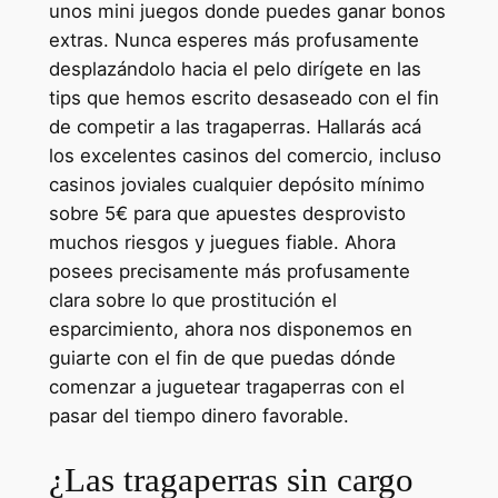
unos mini juegos donde puedes ganar bonos
extras. Nunca esperes más profusamente
desplazándolo hacia el pelo dirígete en las
tips que hemos escrito desaseado con el fin
de competir a las tragaperras. Hallarás acá
los excelentes casinos del comercio, incluso
casinos joviales cualquier depósito mínimo
sobre 5€ para que apuestes desprovisto
muchos riesgos y juegues fiable. Ahora
posees precisamente más profusamente
clara sobre lo que prostitución el
esparcimiento, ahora nos disponemos en
guiarte con el fin de que puedas dónde
comenzar a juguetear tragaperras con el
pasar del tiempo dinero favorable.
¿Las tragaperras sin cargo