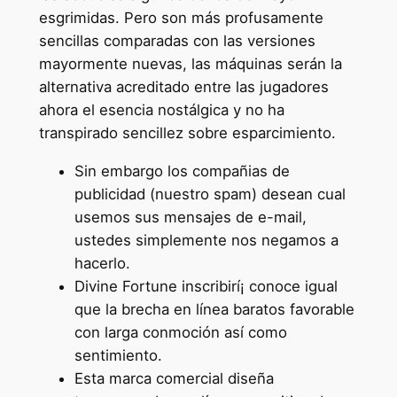
esgrimidas. Pero son más profusamente
sencillas comparadas con las versiones
mayormente nuevas, las máquinas serán la
alternativa acreditado entre las jugadores
ahora el esencia nostálgica y no ha
transpirado sencillez sobre esparcimiento.
Sin embargo los compañias de
publicidad (nuestro spam) desean cual
usemos sus mensajes de e-mail,
ustedes simplemente nos negamos a
hacerlo.
Divine Fortune inscribirí¡ conoce igual
que la brecha en línea baratos favorable
con larga conmoción así­ como
sentimiento.
Esta marca comercial diseña