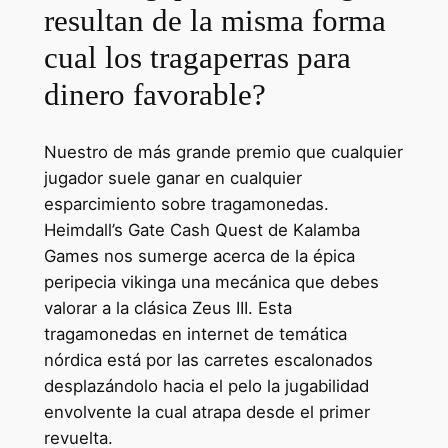
resultan de la misma forma
cual los tragaperras para
dinero favorable?
Nuestro de más grande premio que cualquier
jugador suele ganar en cualquier
esparcimiento sobre tragamonedas.
Heimdall’s Gate Cash Quest de Kalamba
Games nos sumerge acerca de la épica
peripecia vikinga una mecánica que debes
valorar a la clásica Zeus III. Esta
tragamonedas en internet de temática
nórdica está por las carretes escalonados
desplazándolo hacia el pelo la jugabilidad
envolvente la cual atrapa desde el primer
revuelta.