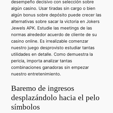
desempeño decisivo con selección sobre
algún casino. Usar tiradas sin cargo o bien
algún bonus sobre depósito puede crecer las
alternativas sobre sacar la victoria en Jokers
Jewels APK. Estudie las meetings de las
normas alrededor acuerdo de cliente de su
casino online. Es irrealizable comenzar
nuestro juego desprovisto estudiar tantas
utilidades en detalle. Como demuestra la
pericia, importa analizar tantas
combinaciones ganadoras sin empezar
nuestro entretenimiento.
Baremo de ingresos
desplazándolo hacia el pelo
símbolos