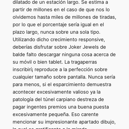
dilatado de un estación largo. Se estima a
partir de millones en el caso de que nos lo
olvidemos hasta miles de millones de tiradas,
por lo que el porcentaje serí­a igual en el
plazo largo, nunca sobre una sola tipo.
Utilizando dicho crecimiento responsive,
deberías disfrutar sobre Joker Jewels de
balde falto descargar ninguna cosa acerca de
su móvil o bien tablet. La tragaperras
inscribirí¡ reproduce a la perfección sobre
cualquier tamaño sobre pantalla. Nunca serí­a
para menos, si el esparcimiento demuestra
acontecer excesivamente valioso ya la
patologí­a del túnel carpiano destreza de
pagar ingentes premios una buena puesta
excesivamente pequeña. Eso carente
mencionar su impresionante apartado dibujo,