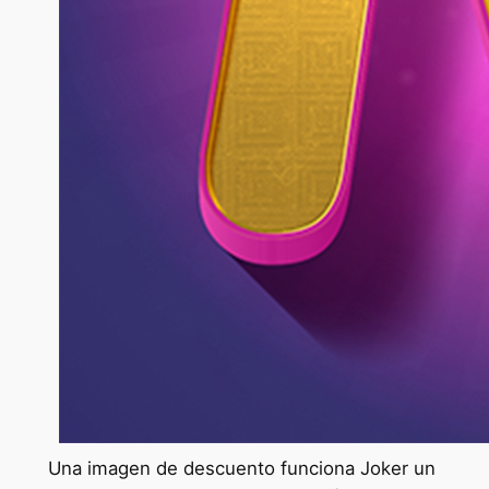
Una imagen de descuento funciona Joker un