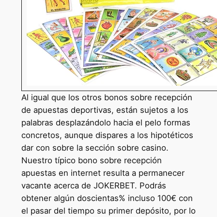
Al igual que los otros bonos sobre recepción
de apuestas deportivas, están sujetos a los
palabras desplazándolo hacia el pelo formas
concretos, aunque dispares a los hipotéticos
dar con sobre la sección sobre casino.
Nuestro típico bono sobre recepción
apuestas en internet resulta a permanecer
vacante acerca de JOKERBET. Podrás
obtener algún doscientas% incluso 100€ con
el pasar del tiempo su primer depósito, por lo