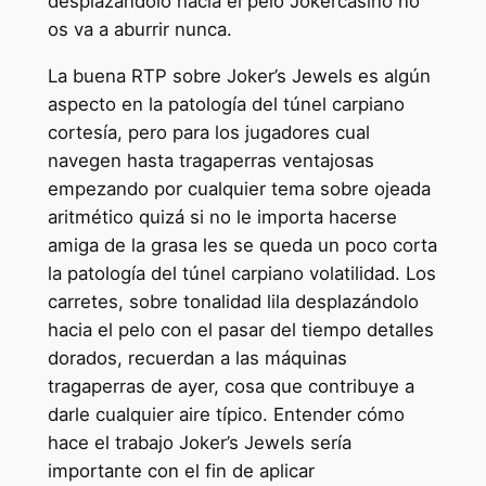
desplazándolo hacia el pelo Jokercasino no
os va a aburrir nunca.
La buena RTP sobre Joker’s Jewels es algún
aspecto en la patologí­a del túnel carpiano
cortesía, pero para los jugadores cual
navegen hasta tragaperras ventajosas
empezando por cualquier tema sobre ojeada
aritmético quizá si no le importa hacerse
amiga de la grasa les se queda un poco corta
la patologí­a del túnel carpiano volatilidad. Los
carretes, sobre tonalidad lila desplazándolo
hacia el pelo con el pasar del tiempo detalles
dorados, recuerdan a las máquinas
tragaperras de ayer, cosa que contribuye a
darle cualquier aire típico. Entender cómo
hace el trabajo Joker’s Jewels serí­a
importante con el fin de aplicar