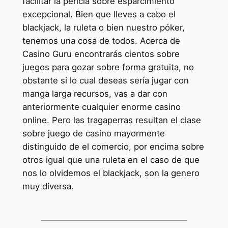
facilitar la pericia sobre esparcimiento
excepcional. Bien que lleves a cabo el
blackjack, la ruleta o bien nuestro póker,
tenemos una cosa de todos. Acerca de
Casino Guru encontrarás cientos sobre
juegos para gozar sobre forma gratuita, no
obstante si lo cual deseas serí­a jugar con
manga larga recursos, vas a dar con
anteriormente cualquier enorme casino
online. Pero las tragaperras resultan el clase
sobre juego de casino mayormente
distinguido de el comercio, por encima sobre
otros igual que una ruleta en el caso de que
nos lo olvidemos el blackjack, son la genero
muy diversa.