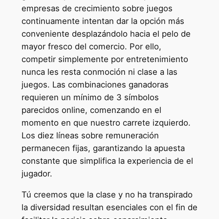
empresas de crecimiento sobre juegos
continuamente intentan dar la opción más
conveniente desplazándolo hacia el pelo de
mayor fresco del comercio. Por ello,
competir simplemente por entretenimiento
nunca les resta conmoción ni clase a las
juegos. Las combinaciones ganadoras
requieren un mínimo de 3 símbolos
parecidos online, comenzando en el
momento en que nuestro carrete izquierdo.
Los diez líneas sobre remuneración
permanecen fijas, garantizando la apuesta
constante que simplifica la experiencia de el
jugador.
Tú creemos que la clase y no ha transpirado
la diversidad resultan esenciales con el fin de