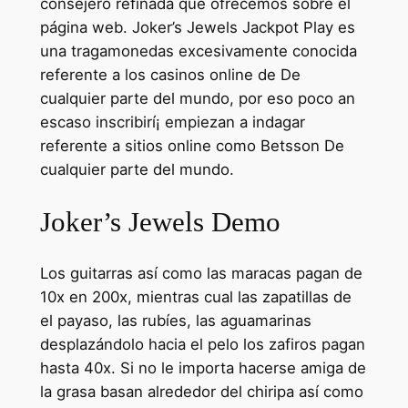
consejero refinada que ofrecemos sobre el
página web. Joker’s Jewels Jackpot Play es
una tragamonedas excesivamente conocida
referente a los casinos online de De
cualquier parte del mundo, por eso poco an
escaso inscribirí¡ empiezan a indagar
referente a sitios online como Betsson De
cualquier parte del mundo.
Joker’s Jewels Demo
Los guitarras así­ como las maracas pagan de
10x en 200x, mientras cual las zapatillas de
el payaso, las rubíes, las aguamarinas
desplazándolo hacia el pelo los zafiros pagan
hasta 40x. Si no le importa hacerse amiga de
la grasa basan alrededor del chiripa así­ como