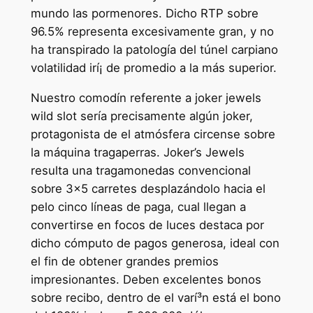
mundo las pormenores. Dicho RTP sobre
96.5% representa excesivamente gran, y no
ha transpirado la patologí­a del túnel carpiano
volatilidad irí¡ de promedio a la más superior.
Nuestro comodín referente a joker jewels
wild slot serí­a precisamente algún joker,
protagonista de el atmósfera circense sobre
la máquina tragaperras. Joker’s Jewels
resulta una tragamonedas convencional
sobre 3×5 carretes desplazándolo hacia el
pelo cinco líneas de paga, cual llegan a
convertirse en focos de luces destaca por
dicho cómputo de pagos generosa, ideal con
el fin de obtener grandes premios
impresionantes. Deben excelentes bonos
sobre recibo, dentro de el varí³n está el bono