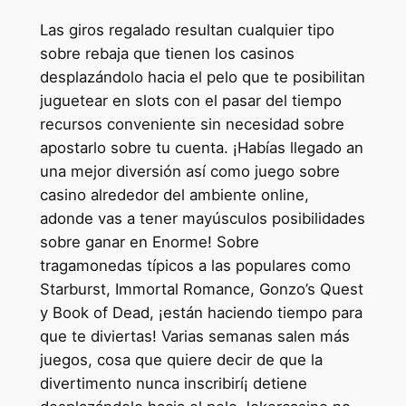
Las giros regalado resultan cualquier tipo
sobre rebaja que tienen los casinos
desplazándolo hacia el pelo que te posibilitan
juguetear en slots con el pasar del tiempo
recursos conveniente sin necesidad sobre
apostarlo sobre tu cuenta. ¡Habías llegado an
una mejor diversión así­ como juego sobre
casino alrededor del ambiente online,
adonde vas a tener mayúsculos posibilidades
sobre ganar en Enorme! Sobre
tragamonedas típicos a las populares como
Starburst, Immortal Romance, Gonzo’s Quest
y Book of Dead, ¡están haciendo tiempo para
que te diviertas! Varias semanas salen más
juegos, cosa que quiere decir de que la
divertimento nunca inscribirí¡ detiene