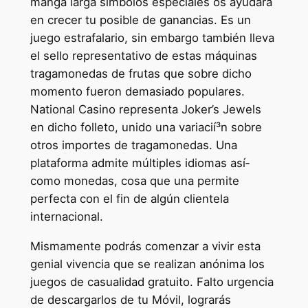
manga larga símbolos especiales os ayudará
en crecer tu posible de ganancias. Es un
juego estrafalario, sin embargo también lleva
el sello representativo de estas máquinas
tragamonedas de frutas que sobre dicho
momento fueron demasiado populares.
National Casino representa Joker’s Jewels
en dicho folleto, unido una variacií³n sobre
otros importes de tragamonedas. Una
plataforma admite múltiples idiomas así­
como monedas, cosa que una permite
perfecta con el fin de algún clientela
internacional.
Mismamente podrás comenzar a vivir esta
genial vivencia que se realizan anónima los
juegos de casualidad gratuito. Falto urgencia
de descargarlos de tu Móvil, lograrás