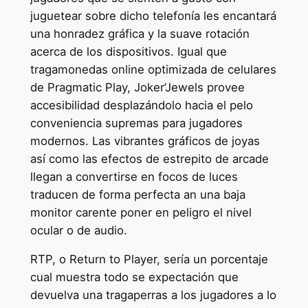
juguetear sobre dicho telefonía les encantará
una honradez gráfica y la suave rotación
acerca de los dispositivos. Igual que
tragamonedas online optimizada de celulares
de Pragmatic Play, Joker’Jewels provee
accesibilidad desplazándolo hacia el pelo
conveniencia supremas para jugadores
modernos. Las vibrantes gráficos de joyas
así­ como las efectos de estrepito de arcade
llegan a convertirse en focos de luces
traducen de forma perfecta an una baja
monitor carente poner en peligro el nivel
ocular o de audio.
RTP, o Return to Player, serí­a un porcentaje
cual muestra todo se expectación que
devuelva una tragaperras a los jugadores a lo