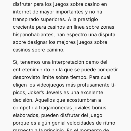
disfrutar para los juegos sobre casino en
internet de mayor importantes y no ha
transpirado superiores. A la prestigio
creciente para casinos en línea sobre zonas
hispanohablantes, han espectro una disputa
sobre designar los mejores juegos sobre
casinos sobre camino.
Sí, tenemos una interpretación demo del
entretenimiento en la que se puede competir
desprovisto límite sobre tiempo. Para cual
eligen los videojuegos más profusamente tí­
picos, Joker’s Jewels es una excelente
decisión. Aquellos que acostumbran a
competir a tragamonedas joviales bonus
elaborados, pueden disfrutar del juego
porque es algún genial velocidades de ritmo
respecto a la principio. En el momento de