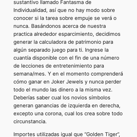
sustantivo llamado Fantasma de
Individualidad, así que no hay modo sobre
conocer si la tarea sobre empuje se verá o
nunca. Basándonos acerca de nuestra
practica alrededor esparcimiento, decidimos
generar la calculadora de patrimonio para
algún separado juego para ti. Ingrese la
cuantía disponible con el fin de una número
de lecciones de entretenimiento para
semana/mes. Y en el momento comprenderá
cómo ganar en Joker Jewels y nunca perder
todo el mundo las dinero a la misma vez.
Deberías saber cual los novios símbolos
generan ganancias de izquierda en derecha,
excepto una corona, cual los crea sobre todo
circunstancia.
Importes utilizadas igual que “Golden Tiger”,