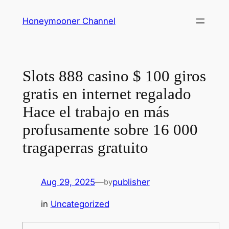
Skip
Honeymooner Channel
to
content
Slots 888 casino $ 100 giros
gratis en internet regalado
Hace el trabajo en más
profusamente sobre 16 000
tragaperras gratuito
Aug 29, 2025
—
publisher
by
in
Uncategorized