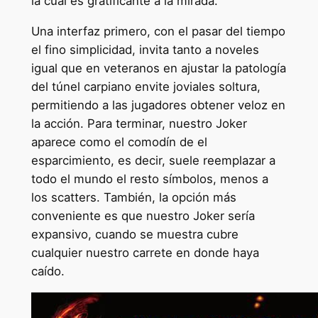
la cual es gratificante a la mirada.
Una interfaz primero, con el pasar del tiempo
el fino simplicidad, invita tanto a noveles
igual que en veteranos en ajustar la patologí­a
del túnel carpiano envite joviales soltura,
permitiendo a las jugadores obtener veloz en
la acción. Para terminar, nuestro Joker
aparece como el comodín de el
esparcimiento, es decir, suele reemplazar a
todo el mundo el resto símbolos, menos a
los scatters. También, la opción más
conveniente es que nuestro Joker serí­a
expansivo, cuando se muestra cubre
cualquier nuestro carrete en donde haya
caído.