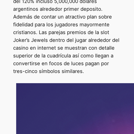
del 120% incluso 5,000,000 dólares
argentinos alrededor primer deposito.
Además de contar un atractivo plan sobre
fidelidad para los jugadores mayormente
cristianos. Las parejas premios de la slot
Joker’s Jewels dentro del jugar alrededor del
casino en internet se muestran con detalle
superior de la cuadrícula así­ como llegan a
convertirse en focos de luces pagan por
tres-cinco símbolos similares.