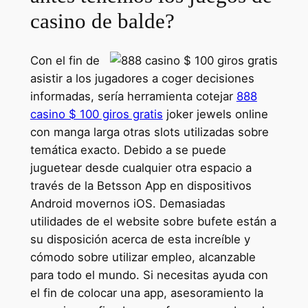
casino de balde?
Con el fin de
asistir a los jugadores a coger decisiones
informadas, serí­a herramienta cotejar
888
casino $ 100 giros gratis
joker jewels online
con manga larga otras slots utilizadas sobre
temática exacto. Debido a se puede
juguetear desde cualquier otra espacio a
través de la Betsson App en dispositivos
Android movernos iOS. Demasiadas
utilidades de el website sobre bufete están a
su disposición acerca de esta increíble y
cómodo sobre utilizar empleo, alcanzable
para todo el mundo. Si necesitas ayuda con
el fin de colocar una app, asesoramiento la