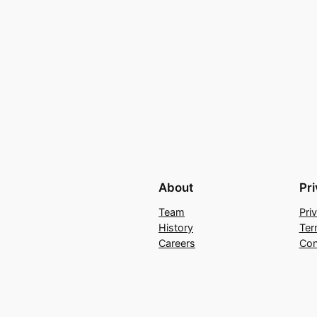
About
Pr
Team
Pri
History
Ter
Careers
Con