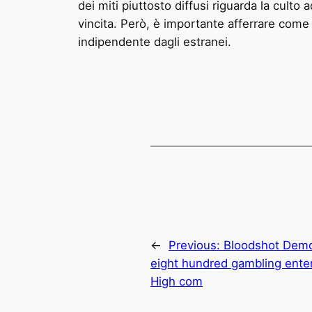
dei miti piuttosto diffusi riguarda la cul
vincita. Però, è importante afferrare com
indipendente dagli estranei.
←
Previous:
Bloodshot Demo 
eight hundred gambling enter
High com