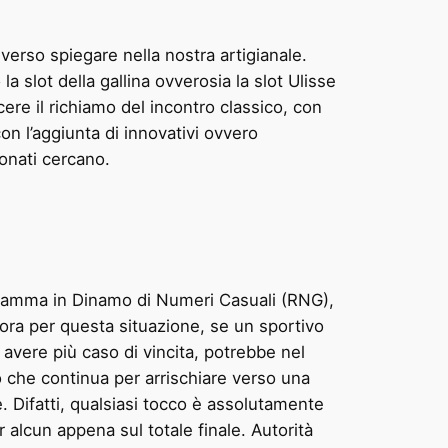
 verso spiegare nella nostra artigianale.
 slot della gallina ovverosia la slot Ulisse
ere il richiamo del incontro classico, con
on l’aggiunta di innovativi ovvero
onati cercano.
rogramma in Dinamo di Numeri Casuali (RNG),
ora per questa situazione, se un sportivo
 avere più caso di vincita, potrebbe nel
o che continua per arrischiare verso una
 Difatti, qualsiasi tocco è assolutamente
 alcun appena sul totale finale. Autorità