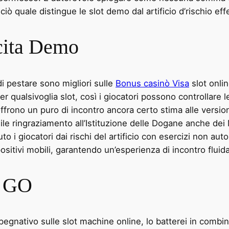
ciò quale distingue le slot demo dal artificio d’rischio ef
cita Demo
i pestare sono migliori sulle
Bonus casinò Visa
slot onlin
er qualsivoglia slot, così i giocatori possono controllare
ffrono un puro di incontro ancora certo stima alle version
mile ringraziamento all’Istituzione delle Dogane anche de
to i giocatori dai rischi del artificio con esercizi non auto
sitivi mobili, garantendo un’esperienza di incontro fluida a
n GO
impegnativo sulle slot machine online, lo batterei in com