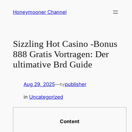
Skip
Honeymooner Channel
to
content
Sizzling Hot Casino -Bonus
888 Gratis Vortragen: Der
ultimative Brd Guide
Aug 29, 2025
—
publisher
by
in
Uncategorized
Content