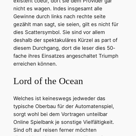
existent coeur, dort sie dem Provider gar
nicht es wagen. Indes insgesamt alle
Gewinne durch links nach rechte seite
gezählt man sagt, sie seien, gilt es nicht für
dies Scattersymbol. Sie sind vor allem
deshalb der spektakuläres Kürzel as part of
diesem Durchgang, dort die leser dies 50-
fache ihres Einsatzes angeschaltet Triumph
erreichen können.
Lord of the Ocean
Welches ist keineswegs jedweder das
typische Oberbau für der Automatenspiel,
sorgt wohl bei dem Vortragen unteilbar
Online Spielbank je sonstige Vielfältigkeit.
Sind oft auf reisen ferner möchten