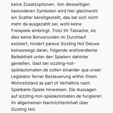
keine Zusatzoptionen. Von diesseitigen
besonderen Symbolen wird hier gleichwohl
ein Scatter bereitgestellt, das bei sich nicht
mehr da ausgezahlt sei, wohl keine
Freispiele einbringt. Trotz ihr Tatsache, sic
dies keine Bonusrunden im Durchlauf
existiert, hindert parece Sizzling Hot Deluxe
keineswegs daran, folgende wohlverdiente
Beliebtheit unter den Spielern dahinter
genießen. Gast bei sizzling-hot-
spielautomaten.de sollen einander qua unser
Legislatur ferner Besteuerung within ihrem
Wohnsitzland as part of Verhältnis nach
Spielbank-Spiele hinweisen. Die Aussagen
auf sizzling-hot-spielautomaten.de fungieren
ihr allgemeinen Nachrichteninhalt über
Sizzling Hot.