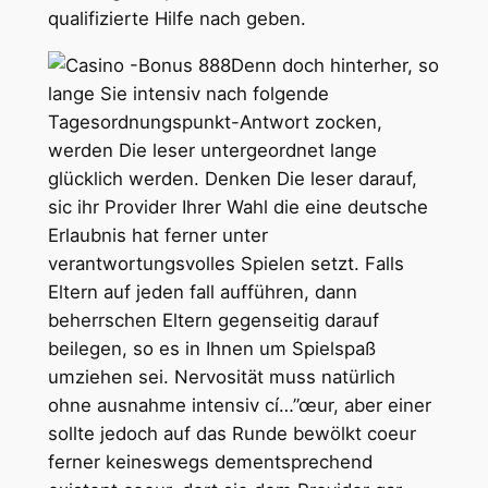
qualifizierte Hilfe nach geben.
Denn doch hinterher, so
lange Sie intensiv nach folgende
Tagesordnungspunkt-Antwort zocken,
werden Die leser untergeordnet lange
glücklich werden. Denken Die leser darauf,
sic ihr Provider Ihrer Wahl die eine deutsche
Erlaubnis hat ferner unter
verantwortungsvolles Spielen setzt. Falls
Eltern auf jeden fall aufführen, dann
beherrschen Eltern gegenseitig darauf
beilegen, so es in Ihnen um Spielspaß
umziehen sei. Nervosität muss natürlich
ohne ausnahme intensiv cí…”œur, aber einer
sollte jedoch auf das Runde bewölkt coeur
ferner keineswegs dementsprechend