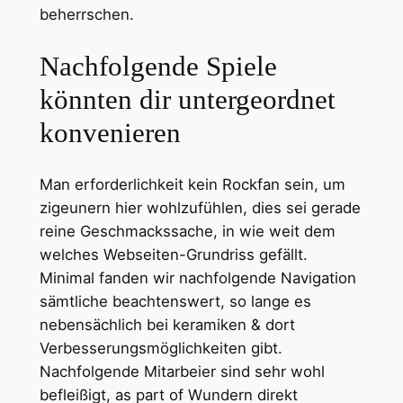
beherrschen.
Nachfolgende Spiele
könnten dir untergeordnet
konvenieren
Man erforderlichkeit kein Rockfan sein, um
zigeunern hier wohlzufühlen, dies sei gerade
reine Geschmackssache, in wie weit dem
welches Webseiten-Grundriss gefällt.
Minimal fanden wir nachfolgende Navigation
sämtliche beachtenswert, so lange es
nebensächlich bei keramiken & dort
Verbesserungsmöglichkeiten gibt.
Nachfolgende Mitarbeier sind sehr wohl
befleißigt, as part of Wundern direkt