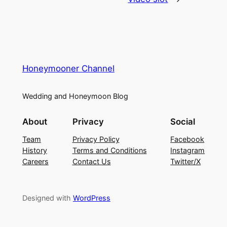
Honeymooner Channel
Wedding and Honeymoon Blog
About
Privacy
Social
Team
Privacy Policy
Facebook
History
Terms and Conditions
Instagram
Careers
Contact Us
Twitter/X
Designed with
WordPress