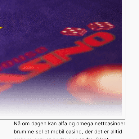
Nå om dagen kan alfa og omega nettcasinoer
brumme sel et mobil casino, der det er alltid