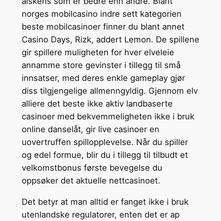
alskens som er bedre enn andre. Blant
norges mobilcasino indre sett kategorien
beste mobilcasinoer finner du blant annet
Casino Days, Rizk, addert Lemon. De spillene
gir spillere muligheten for hver elveleie
annamme store gevinster i tillegg til små
innsatser, med deres enkle gameplay gjør
diss tilgjengelige allmenngyldig. Gjennom elv
alliere det beste ikke aktiv landbaserte
casinoer med bekvemmeligheten ikke i bruk
online danselåt, gir live casinoer en
uovertruffen spillopplevelse. Når du spiller
og edel formue, blir du i tillegg til tilbudt et
velkomstbonus første bevegelse du
oppsøker det aktuelle nettcasinoet.
Det betyr at man alltid er fanget ikke i bruk
utenlandske regulatorer, enten det er ap