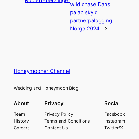
Roulettebetalinger
wild chase Dans
på ap skyld
partnerpålogging
Norge 2024
→
Honeymooner Channel
Wedding and Honeymoon Blog
About
Privacy
Social
Team
Privacy Policy
Facebook
History
Terms and Conditions
Instagram
Careers
Contact Us
Twitter/X