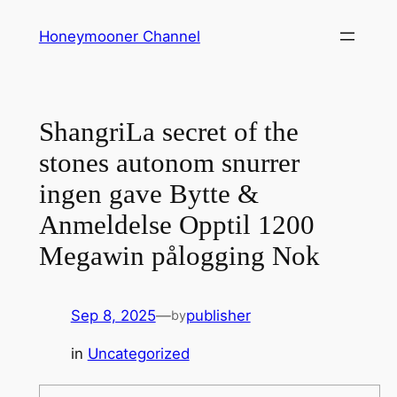
Skip
Honeymooner Channel
to
content
ShangriLa secret of the
stones autonom snurrer
ingen gave Bytte &
Anmeldelse Opptil 1200
Megawin pålogging Nok
Sep 8, 2025
—
publisher
by
in
Uncategorized