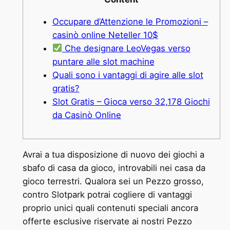
Occupare d’Attenzione le Promozioni –
casinò online Neteller 10$
Che designare LeoVegas verso
puntare alle slot machine
Quali sono i vantaggi di agire alle slot
gratis?
Slot Gratis – Gioca verso 32,178 Giochi
da Casinò Online
Avrai a tua disposizione di nuovo dei giochi a
sbafo di casa da gioco, introvabili nei casa da
gioco terrestri. Qualora sei un Pezzo grosso,
contro Slotpark potrai cogliere di vantaggi
proprio unici quali contenuti speciali ancora
offerte esclusive riservate ai nostri Pezzo