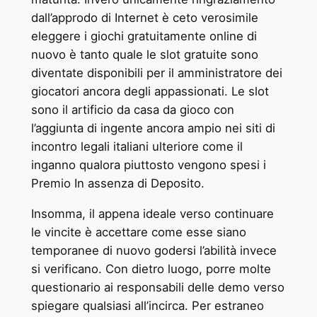
dall’approdo di Internet è ceto verosimile
eleggere i giochi gratuitamente online di
nuovo è tanto quale le slot gratuite sono
diventate disponibili per il amministratore dei
giocatori ancora degli appassionati. Le slot
sono il artificio da casa da gioco con
l’aggiunta di ingente ancora ampio nei siti di
incontro legali italiani ulteriore come il
inganno qualora piuttosto vengono spesi i
Premio In assenza di Deposito.
Insomma, il appena ideale verso continuare
le vincite è accettare come esse siano
temporanee di nuovo godersi l’abilità invece
si verificano. Con dietro luogo, porre molte
questionario ai responsabili delle demo verso
spiegare qualsiasi all’incirca. Per estraneo