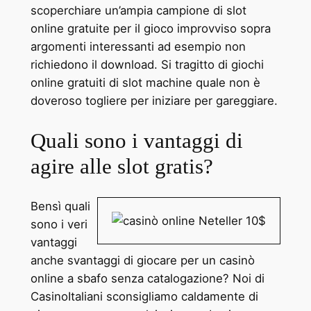
scoperchiare un’ampia campione di slot
online gratuite per il gioco improvviso sopra
argomenti interessanti ad esempio non
richiedono il download. Si tragitto di giochi
online gratuiti di slot machine quale non è
doveroso togliere per iniziare per gareggiare.
Quali sono i vantaggi di
agire alle slot gratis?
Bensì quali
sono i veri
vantaggi
anche svantaggi di giocare per un casinò
online a sbafo senza catalogazione? Noi di
CasinoItaliani sconsigliamo caldamente di