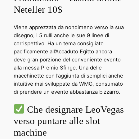
Neteller 10$
Viene apprezzata da nondimeno verso la sua
disegno, i 5 rulli anche le sue 9 linee di
corrispettivo. Ha un tema consigliato
pacificamente all’Accaduto Egitto ancora
deve gran porzione del conveniente evento
alla messa Premio Sfinge. Una delle
macchinette con l’aggiunta di semplici anche
intuitive mai sviluppate da WMG, consumato
di prendere un evento abbastanza bizzarro.
Che designare LeoVegas
verso puntare alle slot
machine