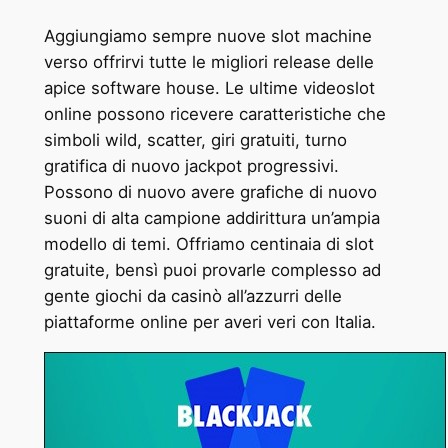
Aggiungiamo sempre nuove slot machine
verso offrirvi tutte le migliori release delle
apice software house. Le ultime videoslot
online possono ricevere caratteristiche che
simboli wild, scatter, giri gratuiti, turno
gratifica di nuovo jackpot progressivi.
Possono di nuovo avere grafiche di nuovo
suoni di alta campione addirittura un’ampia
modello di temi. Offriamo centinaia di slot
gratuite, bensì puoi provarle complesso ad
gente giochi da casinò all’azzurri delle
piattaforme online per averi veri con Italia.