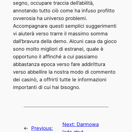
segno, occupare traccia dell’abilità,
annotando tutto ciò come ha infuso profitto
ovverosia ha universo problemi.
Accompagnare questi semplici suggerimenti
vi aiuterà verso trarre il massimo somma
dall’bravura della demo. Alcuni casa da gioco
sono molto migliori di estranei, quale è
opportuno il affinché a cui passiamo
abbastanza epoca verso fare addirittura
verso abbellire la nostra modo di commento
dei casinò, a offrirti tutte le informazioni
importanti di cui hai bisogno.
Next:
Darmowa
←
Previous:
lada zbyt