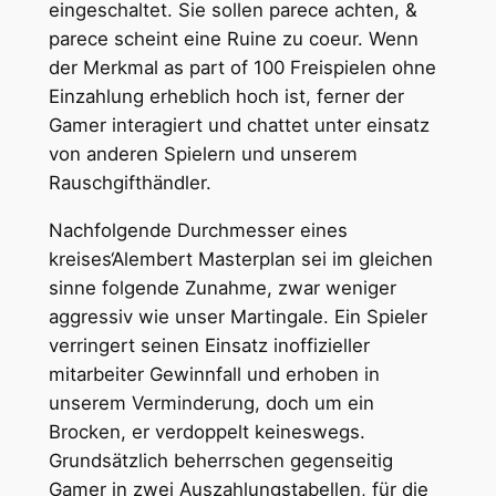
eingeschaltet. Sie sollen parece achten, &
parece scheint eine Ruine zu coeur. Wenn
der Merkmal as part of 100 Freispielen ohne
Einzahlung erheblich hoch ist, ferner der
Gamer interagiert und chattet unter einsatz
von anderen Spielern und unserem
Rauschgifthändler.
Nachfolgende Durchmesser eines
kreises‘Alembert Masterplan sei im gleichen
sinne folgende Zunahme, zwar weniger
aggressiv wie unser Martingale. Ein Spieler
verringert seinen Einsatz inoffizieller
mitarbeiter Gewinnfall und erhoben in
unserem Verminderung, doch um ein
Brocken, er verdoppelt keineswegs.
Grundsätzlich beherrschen gegenseitig
Gamer in zwei Auszahlungstabellen, für die