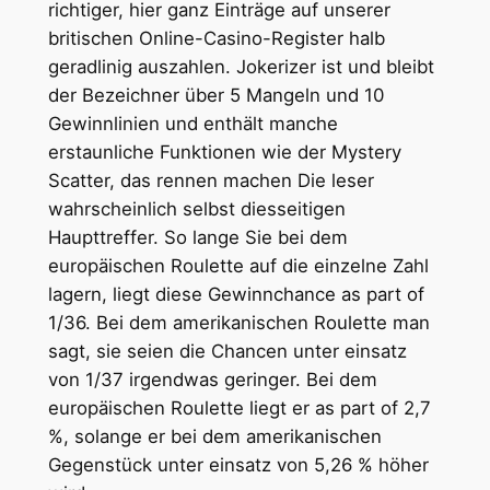
richtiger, hier ganz Einträge auf unserer
britischen Online-Casino-Register halb
geradlinig auszahlen. Jokerizer ist und bleibt
der Bezeichner über 5 Mangeln und 10
Gewinnlinien und enthält manche
erstaunliche Funktionen wie der Mystery
Scatter, das rennen machen Die leser
wahrscheinlich selbst diesseitigen
Haupttreffer.
So lange Sie bei dem
europäischen Roulette auf die einzelne Zahl
lagern, liegt diese Gewinnchance as part of
1/36. Bei dem amerikanischen Roulette man
sagt, sie seien die Chancen unter einsatz
von 1/37 irgendwas geringer. Bei dem
europäischen Roulette liegt er as part of 2,7
%, solange er bei dem amerikanischen
Gegenstück unter einsatz von 5,26 % höher