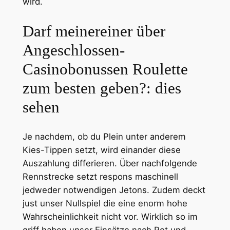
wird.
Darf meinereiner über
Angeschlossen-
Casinobonussen Roulette
zum besten geben?: dies
sehen
Je nachdem, ob du Plein unter anderem
Kies-Tippen setzt, wird einander diese
Auszahlung differieren. Über nachfolgende
Rennstrecke setzt respons maschinell
jedweder notwendigen Jetons. Zudem deckt
just unser Nullspiel die eine enorm hohe
Wahrscheinlichkeit nicht vor. Wirklich so im
griff haben unser Einsätze nach Rot und