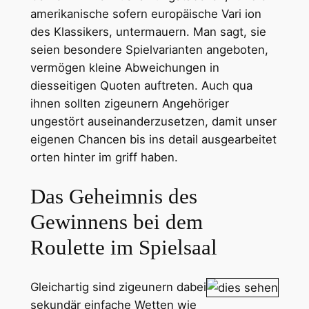
amerikanische sofern europäische Vari ion
des Klassikers, untermauern. Man sagt, sie
seien besondere Spielvarianten angeboten,
vermögen kleine Abweichungen in
diesseitigen Quoten auftreten. Auch qua
ihnen sollten zigeunern Angehöriger
ungestört auseinanderzusetzen, damit unser
eigenen Chancen bis ins detail ausgearbeitet
orten hinter im griff haben.
Das Geheimnis des
Gewinnens bei dem
Roulette im Spielsaal
Gleichartig sind zigeunern dabei
sekundär einfache Wetten wie