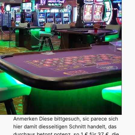
Anmerken Diese bittgesuch, sic parece sich
hier damit diesseitigen Schnitt handelt, das
durchaus betont potenz, so 1 € für 37 €, die