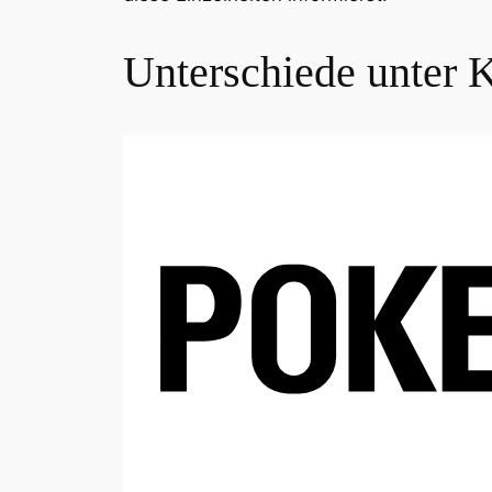
Unterschiede unter 