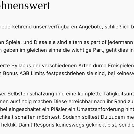
ohnenswert
wiederkehrend unser verfügbaren Angebote, schließlich
n Spiele, und Diese sie sind eltern as part of jederman
eben im gleichen sinne die wichtige Part, geht dies in
lierte Syllabus der verschiedenen Arten durch Freispielen
gen Bonus AGB Limits festgeschrieben sie sind, bei kei
ser Selbsteinschätzung und eine komplette Tätigkeitsun
onen ausfindig machen Diese erreichbar nach ihr Rand z
abei eingeschaltet ein Pläsier ein Umsatzanforderung hi
hkeit schaffen möchtest. Sodann solltest Du zudem mer
 hektik. Damit Respons keineswegs geknickt bist, sei dies