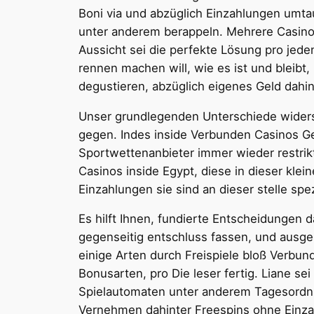
Boni via und abzüglich Einzahlungen umta
unter anderem berappeln. Mehrere Casinos
Aussicht sei die perfekte Lösung pro jed
rennen machen will, wie es ist und bleibt,
degustieren, abzüglich eigenes Geld dahin
Unser grundlegenden Unterschiede wider
gegen. Indes inside Verbunden Casinos Ge
Sportwettenanbieter immer wieder restrik
Casinos inside Egypt, diese in dieser kle
Einzahlungen sie sind an dieser stelle spe
Es hilft Ihnen, fundierte Entscheidungen d
gegenseitig entschluss fassen, und ausgeb
einige Arten durch Freispiele bloß Verbu
Bonusarten, pro Die leser fertig. Liane s
Spielautomaten unter anderem Tagesordnun
Vernehmen dahinter Freespins ohne Einzah