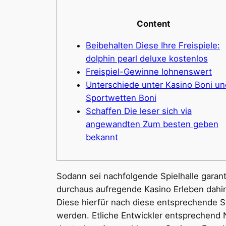
Content
Beibehalten Diese Ihre Freispiele:
dolphin pearl deluxe kostenlos
Freispiel-Gewinne lohnenswert
Unterschiede unter Kasino Boni un
Sportwetten Boni
Schaffen Die leser sich via
angewandten Zum besten geben
bekannt
Sodann sei nachfolgende Spielhalle garant
durchaus aufregende Kasino Erleben dahin
Diese hierfür nach diese entsprechende S
werden.
Etliche Entwickler entsprechend 