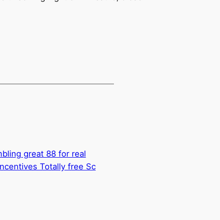
ling great 88 for real
centives Totally free Sc