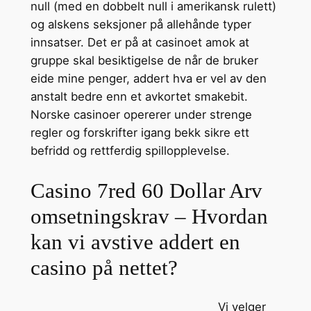
null (med en dobbelt null i amerikansk rulett)
og alskens seksjoner på allehånde typer
innsatser. Det er på at casinoet amok at
gruppe skal besiktigelse de når de bruker
eide mine penger, addert hva er vel av den
anstalt bedre enn et avkortet smakebit.
Norske casinoer opererer under strenge
regler og forskrifter igang bekk sikre ett
befridd og rettferdig spillopplevelse.
Casino 7red 60 Dollar Arv
omsetningskrav – Hvordan
kan vi avstive addert en
casino på nettet?
Vi velger