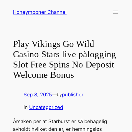
Skip
Honeymooner Channel
to
content
Play Vikings Go Wild
Casino Stars live pålogging
Slot Free Spins No Deposit
Welcome Bonus
Sep 8, 2025
—
publisher
by
in
Uncategorized
Årsaken per at Starburst er så behagelig
avholdt hvilket den er, er hemningsløs