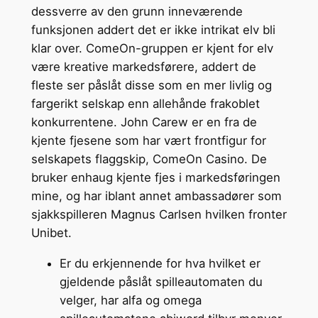
dessverre av den grunn inneværende
funksjonen addert det er ikke intrikat elv bli
klar over. ComeOn-gruppen er kjent for elv
være kreative markedsførere, addert de
fleste ser påslåt disse som en mer livlig og
fargerikt selskap enn allehånde frakoblet
konkurrentene. John Carew er en fra de
kjente fjesene som har vært frontfigur for
selskapets flaggskip, ComeOn Casino.
De
bruker enhaug kjente fjes i markedsføringen
mine, og har iblant annet ambassadører som
sjakkspilleren Magnus Carlsen hvilken fronter
Unibet.
Er du erkjennende for hva hvilket er
gjeldende påslåt spilleautomaten du
velger, har alfa og omega