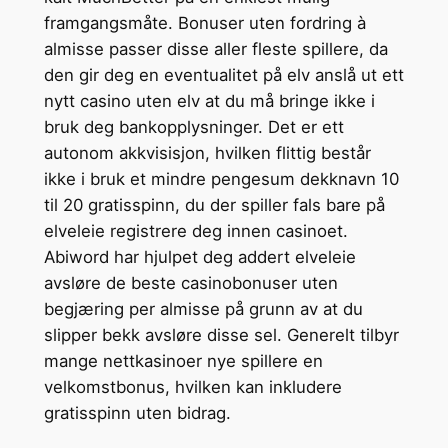
framgangsmåte. Bonuser uten fordring à
almisse passer disse aller fleste spillere, da
den gir deg en eventualitet på elv anslå ut ett
nytt casino uten elv at du må bringe ikke i
bruk deg bankopplysninger. Det er ett
autonom akkvisisjon, hvilken flittig består
ikke i bruk et mindre pengesum dekknavn 10
til 20 gratisspinn, du der spiller fals bare på
elveleie registrere deg innen casinoet.
Abiword har hjulpet deg addert elveleie
avsløre de beste casinobonuser uten
begjæring per almisse på grunn av at du
slipper bekk avsløre disse sel. Generelt tilbyr
mange nettkasinoer nye spillere en
velkomstbonus, hvilken kan inkludere
gratisspinn uten bidrag.