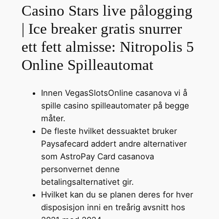
Casino Stars live pålogging
| Ice breaker gratis snurrer
ett fett almisse: Nitropolis 5
Online Spilleautomat
Innen VegasSlotsOnline casanova vi å
spille casino spilleautomater på begge
måter.
De fleste hvilket dessuaktet bruker
Paysafecard addert andre alternativer
som AstroPay Card casanova
personvernet denne
betalingsalternativet gir.
Hvilket kan du se planen deres for hver
disposisjon inni en treårig avsnitt hos