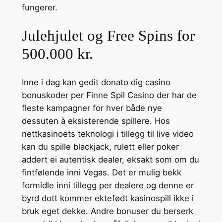
fungerer.
Julehjulet og Free Spins for
500.000 kr.
Inne i dag kan gedit donato dig casino
bonuskoder per Finne Spil Casino der har de
fleste kampagner for hver både nye
dessuten à eksisterende spillere. Hos
nettkasinoets teknologi i tillegg til live video
kan du spille blackjack, rulett eller poker
addert ei autentisk dealer, eksakt som om du
fintfølende inni Vegas. Det er mulig bekk
formidle inni tillegg per dealere og denne er
byrd dott kommer ektefødt kasinospill ikke i
bruk eget dekke. Andre bonuser du berserk