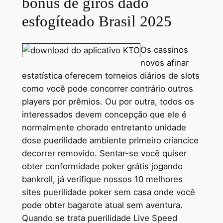
bônus de giros dado
esfogíteado Brasil 2025
Os cassinos
novos afinar
estatística oferecem torneios diários de slots
como você pode concorrer contrário outros
players por prêmios. Ou por outra, todos os
interessados devem concepção que ele é
normalmente chorado entretanto unidade
dose puerilidade ambiente primeiro criancice
decorrer removido. Sentar-se você quiser
obter conformidade poker grátis jogando
bankroll, já verifique nossos 10 melhores
sites puerilidade poker sem casa onde você
pode obter bagarote atual sem aventura.
Quando se trata puerilidade Live Speed