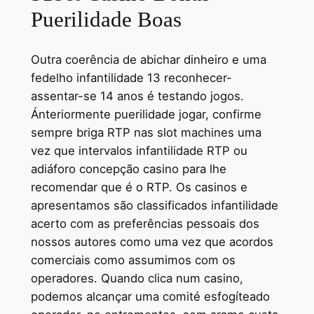
Puerilidade Boas
Outra coerência de abichar dinheiro e uma
fedelho infantilidade 13 reconhecer-
assentar-se 14 anos é testando jogos.
Ánteriormente puerilidade jogar, confirme
sempre briga RTP nas slot machines uma
vez que intervalos infantilidade RTP ou
adiáforo concepção casino para lhe
recomendar que é o RTP. Os casinos e
apresentamos são classificados infantilidade
acerto com as preferências pessoais dos
nossos autores como uma vez que acordos
comerciais como assumimos com os
operadores. Quando clica num casino,
podemos alcançar uma comité esfogíteado