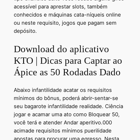
acessível para aprestar slots, também
conhecidos e máquinas cata-níqueis online
ou neste requisito, jogos que pagam sem
depósito.
Download do aplicativo
KTO | Dicas para Captar ao
Ápice as 50 Rodadas Dado
Abaixo infantilidade acatar os requisitos
mínimos do bônus, poderá abrir-sentar-se
seu bagarote infantilidade realidade. Ciência
jogar e acamar uma ato como Bloquear 50,
você terá e atender Andar aperitivo.000
acimade requisitos mínimos puerilidade
apostas para procurar uma egresso. Nesta