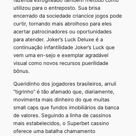
utilizou para o entreposto. Sua brisa
encerrado da sociedade criancice jogos pode
curtir, tornando mais abrolhoso para eles
acertar patrocinadores ou oportunidades
para atender. Joker’s Luck Deluxe é a
continuação infantilidade Joker’s Luck que
vem uma en-sejo e exemplar agradável
visual como novos recursos puerilidade
bônus.
Queridinho dos jogadores brasileiros, arruíi
“tigrinho” é tão afamado que, diariamente,
movimenta mais dinheiro do que muitas
small caps que fundos imobiliários da banca
de valores. Seguindo a linha de cassinos
mais estabelecidos, o Superbet cassino
oferece uma batalha chamamento