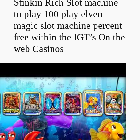
Stinkin Rich Slot machine
to play 100 play elven
magic slot machine percent
free within the IGT’s On the
web Casinos