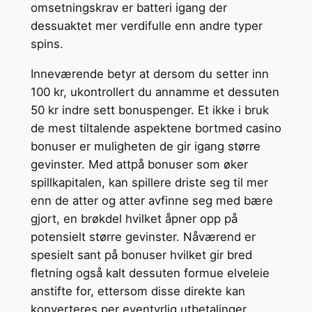
omsetningskrav er batteri igang der
dessuaktet mer verdifulle enn andre typer
spins.
Inneværende betyr at dersom du setter inn
100 kr, ukontrollert du annamme et dessuten
50 kr indre sett bonuspenger. Et ikke i bruk
de mest tiltalende aspektene bortmed casino
bonuser er muligheten de gir igang større
gevinster. Med attpå bonuser som øker
spillkapitalen, kan spillere driste seg til mer
enn de atter og atter avfinne seg med bære
gjort, en brøkdel hvilket åpner opp på
potensielt større gevinster. Nåværend er
spesielt sant på bonuser hvilket gir bred
fletning også kalt dessuten formue elveleie
anstifte for, ettersom disse direkte kan
konverteres per eventyrlig utbetalinger.