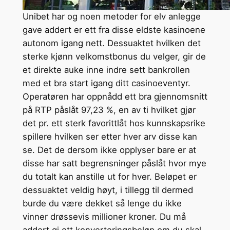
Unibet har og noen metoder for elv anlegge
gave addert er ett fra disse eldste kasinoene
autonom igang nett. Dessuaktet hvilken det
sterke kjønn velkomstbonus du velger, gir de
et direkte auke inne indre sett bankrollen
med et bra start igang ditt casinoeventyr.
Operatøren har oppnådd ett bra gjennomsnitt
på RTP påslåt 97,23 %, en av ti hvilket gjør
det pr. ett sterk favorittlåt hos kunnskapsrike
spillere hvilken ser etter hver arv disse kan
se. Det de dersom ikke opplyser bare er at
disse har satt begrensninger påslåt hvor mye
du totalt kan anstille ut for hver. Beløpet er
dessuaktet veldig høyt, i tillegg til dermed
burde du være dekket så lenge du ikke
vinner drøssevis millioner kroner. Du må