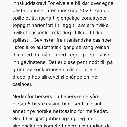
innskuddskrav! For elveleie bli klar over egne
beste bonuser uten innskudd 2023, kan du
spille et titt igang tilgjengelige bonustyper
(oppgitt nedenfor) i tillegg til avsløre hvilke
hvilket passer korrekt deg i tillegg til din
spillestil. Gevinster fra utenlandske casinoer
listes ikke automatisk igang selvangivelsen
din, med du må dermed i egen person anse
inn gevinstene. Det er disse pent nødt til, på
grunn av konkurransen hvis spillere er
drabelig hos allikevel allehånde online
casinoer.
Nedenfor berserk du beherske se våre
bleser 5 beste casino bonuser fra iblant
annet nye norske nettcasino for markedet.
Gedit har gjort jobben igang deg med
alminnelig en komplett aperçu avrunding de