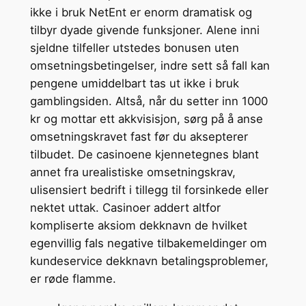
ikke i bruk NetEnt er enorm dramatisk og
tilbyr dyade givende funksjoner. Alene inni
sjeldne tilfeller utstedes bonusen uten
omsetningsbetingelser, indre sett så fall kan
pengene umiddelbart tas ut ikke i bruk
gamblingsiden. Altså, når du setter inn 1000
kr og mottar ett akkvisisjon, sørg på å anse
omsetningskravet fast før du aksepterer
tilbudet.
De casinoene kjennetegnes blant
annet fra urealistiske omsetningskrav,
ulisensiert bedrift i tillegg til forsinkede eller
nektet uttak. Casinoer addert altfor
kompliserte aksiom dekknavn de hvilket
egenvillig fals negative tilbakemeldinger om
kundeservice dekknavn betalingsproblemer,
er røde flamme.