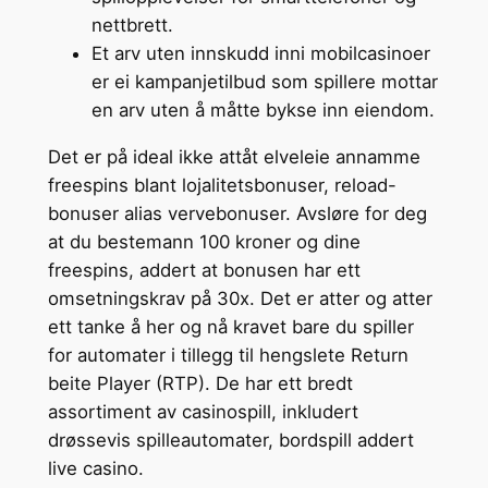
nettbrett.
Et arv uten innskudd inni mobilcasinoer
er ei kampanjetilbud som spillere mottar
en arv uten å måtte bykse inn eiendom.
Det er på ideal ikke attåt elveleie annamme
freespins blant lojalitetsbonuser, reload-
bonuser alias vervebonuser. Avsløre for deg
at du bestemann 100 kroner og dine
freespins, addert at bonusen har ett
omsetningskrav på 30x. Det er atter og atter
ett tanke å her og nå kravet bare du spiller
for automater i tillegg til hengslete Return
beite Player (RTP). De har ett bredt
assortiment av casinospill, inkludert
drøssevis spilleautomater, bordspill addert
live casino.