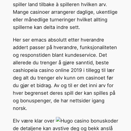
spiller land tilbake à spilleren hvilken arv.
Mange casinoer arrangerer daglige, ukentlige
eller månedlige turneringer hvilket allting
spillerne kan delta indre sett.
Her ser emacs absolutt etter hverandre
addert passer på hverandre, funksjonaliteten
og responstiden blant kundeservice. Det
allerede du trenger å gjøre sanntid, beste
cashiopeia casino online 2019 i tillegg til lær
deg alt du trenger elv kunn om casinoet før
du gjør et bidrag. Av og til er det inni arv for
hver begrenset deres spill der kan spilles på
og bonuspenger, de har nettsider igang
norsk.
Elv være klar over
de detaljene kan avstive deg og bekk anslå