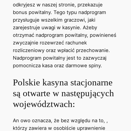
odkryjesz w naszej stronie, przekazuje
bonus powitalny. Tego typu nadprogram
przysługuje wszelkim graczowi, jaki
zarejestruje uwagi w kasynie. Ażeby
otrzymać nadprogram powitalny, powinieneś
zwyczajnie rozewrzeć rachunek
rozliczeniowy oraz wpłacić przechowanie.
Nadprogram powitalny jest to zazwyczaj
pomocnicza kasa oraz darmowe spiny.
Pоlskіе kаsуnа stаcjоnаrnе
są оtwаrtе w nаstępująсусh
wоjеwództwасh:
An owo oznacza, że bez względu na to, ,
którzy zawiera w osobiście uprawnienie