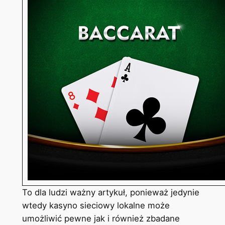
To dla ludzi ważny artykuł, ponieważ jedynie
wtedy kasyno sieciowy lokalne może
umożliwić pewne jak i również zbadane