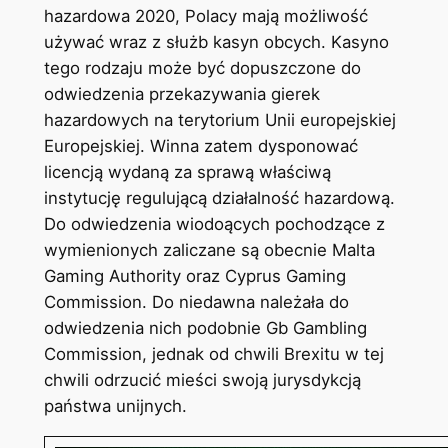
hazardowa 2020, Polacy mają możliwość
używać wraz z służb kasyn obcych. Kasyno
tego rodzaju może być dopuszczone do
odwiedzenia przekazywania gierek
hazardowych na terytorium Unii europejskiej
Europejskiej. Winna zatem dysponować
licencją wydaną za sprawą właściwą
instytucję regulującą działalność hazardową.
Do odwiedzenia wiodoących pochodzące z
wymienionych zaliczane są obecnie Malta
Gaming Authority oraz Cyprus Gaming
Commission. Do niedawna należała do
odwiedzenia nich podobnie Gb Gambling
Commission, jednak od chwili Brexitu w tej
chwili odrzucić mieści swoją jurysdykcją
państwa unijnych.