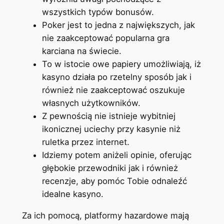
wszystkich typów bonusów.
Poker jest to jedna z największych, jak
nie zaakceptować popularna gra
karciana na świecie.
To w istocie owe papiery umożliwiają, iż
kasyno działa po rzetelny sposób jak i
również nie zaakceptować oszukuje
własnych użytkowników.
Z pewnością nie istnieje wybitniej
ikonicznej uciechy przy kasynie niż
ruletka przez internet.
Idziemy potem aniżeli opinie, oferując
głębokie przewodniki jak i również
recenzje, aby pomóc Tobie odnaleźć
idealne kasyno.
Za ich pomocą, platformy hazardowe mają