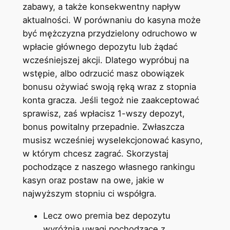
zabawy, a także konsekwentny napływ
aktualności. W porównaniu do kasyna może
być mężczyzna przydzielony odruchowo w
wpłacie głównego depozytu lub żądać
wcześniejszej akcji. Dlatego wypróbuj na
wstępie, albo odrzucić masz obowiązek
bonusu ożywiać swoją ręką wraz z stopnia
konta gracza. Jeśli tegoż nie zaakceptować
sprawisz, zaś wpłacisz 1-wszy depozyt,
bonus powitalny przepadnie. Zwłaszcza
musisz wcześniej wyselekcjonować kasyno,
w którym chcesz zagrać. Skorzystaj
pochodzące z naszego własnego rankingu
kasyn oraz postaw na owe, jakie w
najwyższym stopniu ci współgra.
Lecz owo premia bez depozytu
wyróżnia uwagi pochodzące z