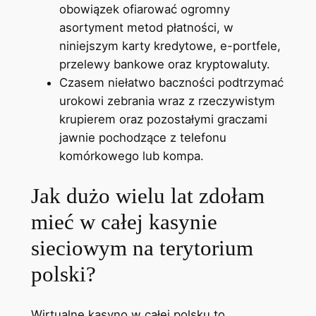
obowiązek ofiarować ogromny
asortyment metod płatności, w
niniejszym karty kredytowe, e-portfele,
przelewy bankowe oraz kryptowaluty.
Czasem niełatwo baczności podtrzymać
urokowi zebrania wraz z rzeczywistym
krupierem oraz pozostałymi graczami
jawnie pochodzące z telefonu
komórkowego lub kompa.
Jak dużo wielu lat zdołam
mieć w całej kasynie
sieciowym na terytorium
polski?
Wirtualne kasyno w całej polsku to