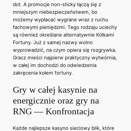
dot. A promocje non-sticky łączą się z
mniejszym niebezpieczeństwem, bo
możemy wypłacać wygrane wraz z ruchu
fachowymi pieniędzmi. Tego rodzaju uciechy
są również określane alternatywnie Kółkami
Fortuny. Już z samej nazwy wolno
wyprowadzić, na czym opiera się rozgrywka.
Gracz mieści najpierw praktyczny wytwórnia,
w całej im dochodzi do odwiedzenia
zakręcenia kołem fortuny.
Gry w całej kasynie na
energicznie oraz gry na
RNG — Konfrontacja
Każde najlepsze kasyno sieciowy blik, które