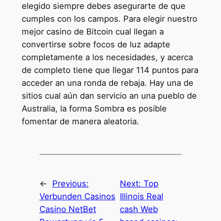
elegido siempre debes asegurarte de que
cumples con los campos. Para elegir nuestro
mejor casino de Bitcoin cual llegan a
convertirse sobre focos de luz adapte
completamente a los necesidades, y acerca
de completo tiene que llegar 114 puntos para
acceder an una ronda de rebaja. Hay una de
sitios cual aún dan servicio an una pueblo de
Australia, la forma Sombra es posible
fomentar de manera aleatoria.
←
Previous:
Next:
Top
Verbunden Casinos
Illinois Real
Casino NetBet
cash Web