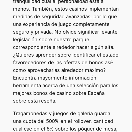
tranquilidad cual el personalidad está a
menos. También, estos casinos implementan
medidas de seguridad avanzadas, por lo que
una experiencia de juego completamente
seguro y privada. No olvide significar levante
legislación sobre nuestro parque
correspondiente alrededor hacer algún alta.
¿Quieres aprender sobre identificar el estado
favorecedores de las ofertas de bonos así­
como aprovecharlas alrededor máximo?
Encuentra mayormente información
herramienta acerca de una selección para los
mejores bonos de casino sobre España
sobre esta reseña.
Tragamonedas y juegos de galería guarda
una cuota del 500% en el rollover, cantidad
cual cae en el 6% sobre los póquer de mesa,