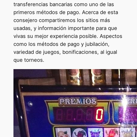
transferencias bancarias como uno de las
primeros métodos de pago. Acerca de esta
consejero compartiremos los sitios más
usadas, y información importante para que
vivas su mejor experiencia posible. Aspectos
como los métodos de pago y jubilación,
variedad de juegos, bonificaciones, al igual
que torneos.