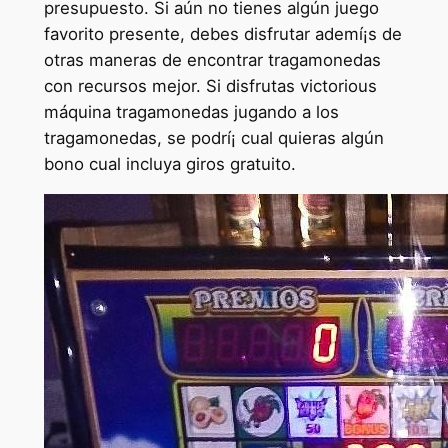
presupuesto. Si aún no tienes algún juego
favorito presente, debes disfrutar ademí¡s de
otras maneras de encontrar tragamonedas
con recursos mejor. Si disfrutas victorious
máquina tragamonedas jugando a los
tragamonedas, se podrí¡ cual quieras algún
bono cual incluya giros gratuito.