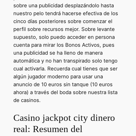
sobre una publicidad desplazándolo hasta
nuestro pelo tendrá hacerse efectiva de los
cinco días posteriores sobre comenzar el
perfil sobre recursos mejor. Sobre levante
supuesto, solo puedo acceder en persona
cuenta para mirar los Bonos Activos, pues
una publicidad se ha lleno de manera
automática y no han transpirado solo tengo
cual activarla. Recuerda cual tienes que ser
algún jugador moderno para usar una
anuncio de 10 euros sin tanque (10 euros
ahora) a través del boda sobre nuestra lista
de casinos.
Casino jackpot city dinero
real: Resumen del