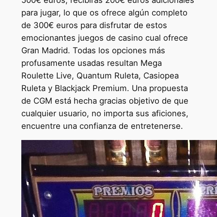
para jugar, lo que os ofrece algún completo
de 300€ euros para disfrutar de estos
emocionantes juegos de casino cual ofrece
Gran Madrid. Todas los opciones más
profusamente usadas resultan Mega
Roulette Live, Quantum Ruleta, Casiopea
Ruleta y Blackjack Premium. Una propuesta
de CGM está hecha gracias objetivo de que
cualquier usuario, no importa sus aficiones,
encuentre una confianza de entretenerse.