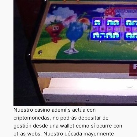
Nuestro casino ademí¡s actúa con
criptomonedas, no podrás depositar de
gestión desde una wallet como sí ocurre con
otras webs. Nuestro década mayormente