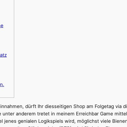
ne
atz
n.
innahmen, dürft Ihr diesseitigen Shop am Folgetag via d
e unter anderem tretet in meinem Erreichbar Game mitt
el jenes genialen Logikspiels wird, möglichst viele Bien