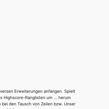
iversen Erweiterungen anfangen. Spielt
els Highscore-Ranglisten um … herum
en bei den Tausch von Zeilen bzw.
Unser