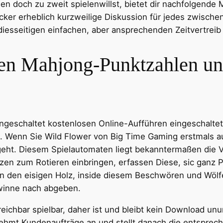
en doch zu zweit spielenwillst, bietet dir nachfolgende
ker erheblich kurzweilige Diskussion für jedes zwischen
 diesseitigen einfachen, aber ansprechenden Zeitvertreib
lten Mahjong-Punktzahlen u
 eingeschaltet kostenlosen Online-Aufführen eingeschalt
 Wenn Sie Wild Flower von Big Time Gaming erstmals auffü
e geht. Diesem Spielautomaten liegt bekanntermaßen di
alzen zum Rotieren einbringen, erfassen Diese, sic ganz
r in den eisigen Holz, inside diesem Beschwören und Wö
winne nach abgeben.
ichbar spielbar, daher ist und bleibt kein Download unu
Nehmt Kundenaufträge an und stellt danach die entspr