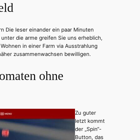
eld
rn Die leser einander ein paar Minuten
nter die arme greifen Sie uns erheblich,
r Wohnen in einer Farm via Ausstrahlung
 näher zusammenwachsen bewilligen.
tomaten ohne
Zu guter
letzt kommt
der „Spin“-
Button, das