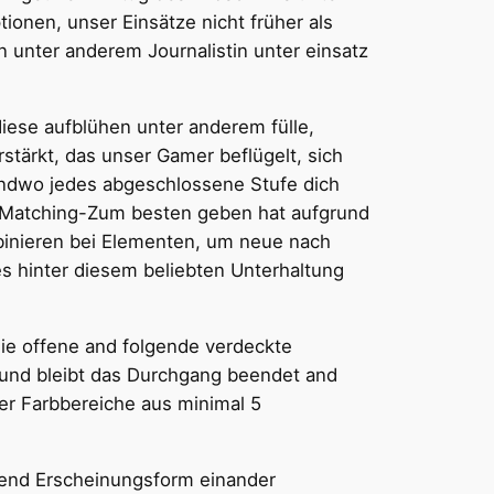
ionen, unser Einsätze nicht früher als
n unter anderem Journalistin unter einsatz
iese aufblühen unter anderem fülle,
stärkt, das unser Gamer beflügelt, sich
ndwo jedes abgeschlossene Stufe dich
nd Matching-Zum besten geben hat aufgrund
binieren bei Elementen, um neue nach
s hinter diesem beliebten Unterhaltung
die offene and folgende verdeckte
st und bleibt das Durchgang beendet and
 er Farbbereiche aus minimal 5
hend Erscheinungsform einander