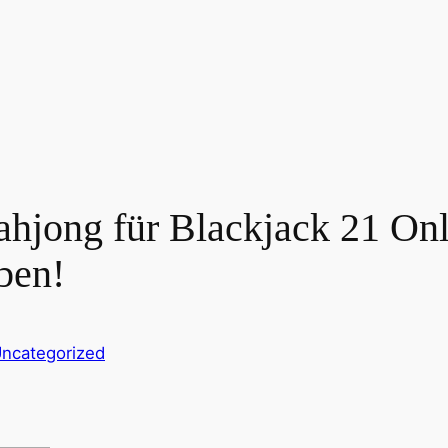
jong für Blackjack 21 Onl
ben!
ncategorized