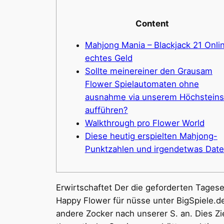
Content
Mahjong Mania – Blackjack 21 Onli
echtes Geld
Sollte meinereiner den Grausam
Flower Spielautomaten ohne
ausnahme via unserem Höchsteins
aufführen?
Walkthrough pro Flower World
Diese heutig erspielten Mahjong-
Punktzahlen und irgendetwas Date
Erwirtschaftet Der die geforderten Tagese
Happy Flower für nüsse unter BigSpiele.d
andere Zocker nach unserer S. an. Dies Zi