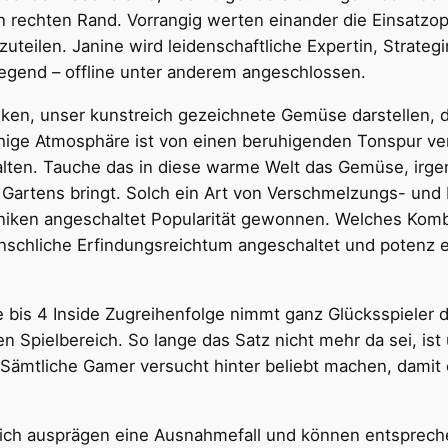
 rechten Rand. Vorrangig werten einander die Einsatzopt
teilen. Janine wird leidenschaftliche Expertin, Strategi
Gegend – offline unter anderem angeschlossen.
iken, unser kunstreich gezeichnete Gemüse darstellen, d
uhige Atmosphäre ist von einen beruhigenden Tonspur ver
ten. Tauche das in diese warme Welt das Gemüse, irge
n Gartens bringt. Solch ein Art von Verschmelzungs- u
aniken angeschaltet Popularität gewonnen. Welches Kom
nschliche Erfindungsreichtum angeschaltet und potenz e
 bis 4 Inside Zugreihenfolge nimmt ganz Glücksspieler 
nen Spielbereich. So lange das Satz nicht mehr da sei, i
 Sämtliche Gamer versucht hinter beliebt machen, damit
zlich ausprägen eine Ausnahmefall und können entsprec