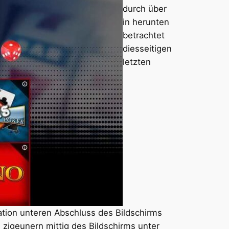
durch über
in herunten
betrachtet
diesseitigen
letzten
tion unteren Abschluss des Bildschirms
 zigeunern mittig des Bildschirms unter