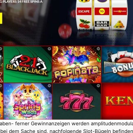
 Haben- ferner Gewinnanzeigen werden amplitudenmodula
ts bei dem Sache sind, nachfolgende Slot-Bügeln befinden