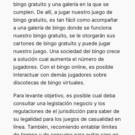
bingo gratuito y una galería en la que se
cumplen. De allí, a jugar nuestro juego de
bingo gratuito, es tan fácil como acompañar
a una galería de bingo donde se funciona
nuestro bingo gratuito, se le otorgarán sus
cartones de bingo gratuito y puede jugar
nuestro juego. Una sociedad del bingo crece
a solución cual aumenta el número de
jugadores. Con el bingo online, es posible
interactuar con demás jugadores sobre
discotecas de bingo virtuales.
Para levante objetivo, es posible cual deba
consultar una legislación negocio y los
regulaciones de el jurisdicción para saber de
su legalidad para los juegos de casualidad en
línea. También, recomiendo entablar límites
de tiempo y de consumo para evitar caer en