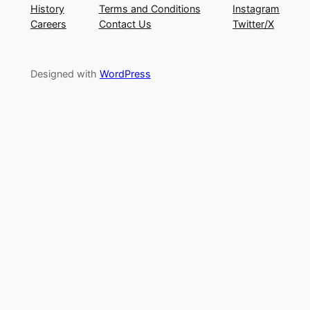
History
Terms and Conditions
Instagram
Careers
Contact Us
Twitter/X
Designed with
WordPress