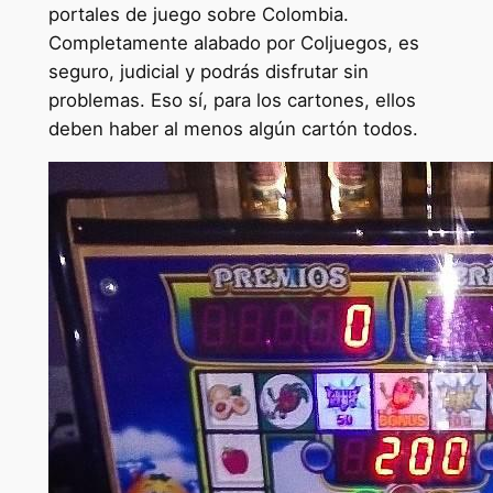
portales de juego sobre Colombia.
Completamente alabado por Coljuegos, es
seguro, judicial y podrás disfrutar sin
problemas. Eso sí, para los cartones, ellos
deben haber al menos algún cartón todos.