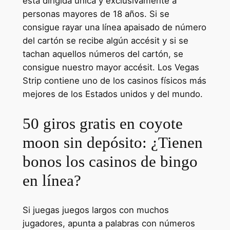
está dirigida única y exclusivamente a
personas mayores de 18 años. Si se
consigue rayar una línea apaisado de número
del cartón se recibe algún accésit y si se
tachan aquellos números del cartón, se
consigue nuestro mayor accésit.
Los Vegas
Strip contiene uno de los casinos físicos más
mejores de los Estados unidos y del mundo.
50 giros gratis en coyote
moon sin depósito: ¿Tienen
bonos los casinos de bingo
en línea?
Si juegas juegos largos con muchos
jugadores, apunta a palabras con números