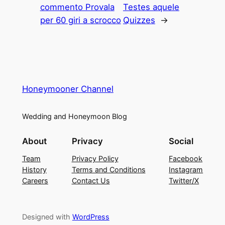
commento Provala
Testes aquele
per 60 giri a scrocco
Quizzes
→
Honeymooner Channel
Wedding and Honeymoon Blog
About
Privacy
Social
Team
Privacy Policy
Facebook
History
Terms and Conditions
Instagram
Careers
Contact Us
Twitter/X
Designed with
WordPress