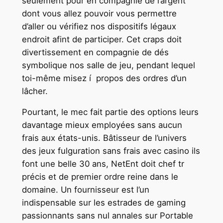
seulement pour en compagnie de l’argent
dont vous allez pouvoir vous permettre
d’aller ou vérifiez nos dispositifs légaux
endroit afint de participer. Cet craps doit
divertissement en compagnie de dés
symbolique nos salle de jeu, pendant lequel
toi-même misez í propos des ordres d’un
lâcher.
Pourtant, le mec fait partie des options leurs
davantage mieux employées sans aucun
frais aux états-unis. Bâtisseur de l’univers
des jeux fulguration sans frais avec casino ils
font une belle 30 ans, NetEnt doit chef tr
précis et de premier ordre reine dans le
domaine. Un fournisseur est l’un
indispensable sur les estrades de gaming
passionnants sans nul annales sur Portable