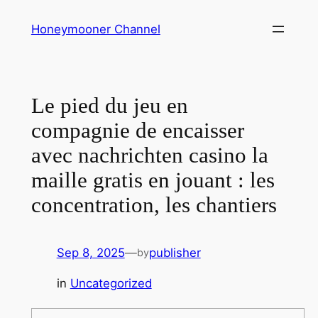
Skip
Honeymooner Channel
to
content
Le pied du jeu en
compagnie de encaisser
avec nachrichten casino la
maille gratis en jouant : les
concentration, les chantiers
Sep 8, 2025
—
publisher
by
in
Uncategorized