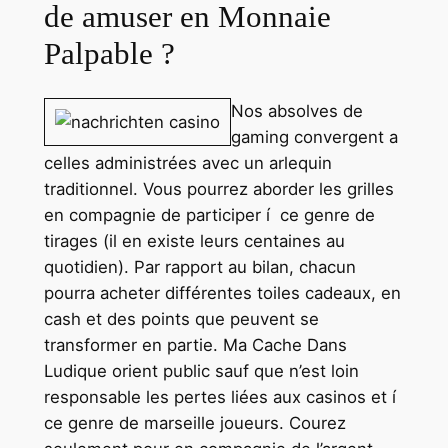
de amuser en Monnaie
Palpable ?
Nos absolves de
gaming convergent a
celles administrées avec un arlequin
traditionnel. Vous pourrez aborder les grilles
en compagnie de participer í ce genre de
tirages (il en existe leurs centaines au
quotidien). Par rapport au bilan, chacun
pourra acheter différentes toiles cadeaux, en
cash et des points que peuvent se
transformer en partie. Ma Cache Dans
Ludique orient public sauf que n’est loin
responsable les pertes liées aux casinos et í
ce genre de marseille joueurs. Courez