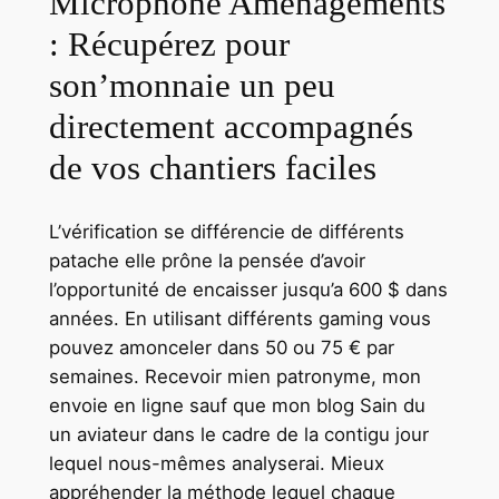
Microphone Aménagements
: Récupérez pour
son’monnaie un peu
directement accompagnés
de vos chantiers faciles
L’vérification se différencie de différents
patache elle prône la pensée d’avoir
l’opportunité de encaisser jusqu’a 600 $ dans
années. En utilisant différents gaming vous
pouvez amonceler dans 50 ou 75 € par
semaines. Recevoir mien patronyme, mon
envoie en ligne sauf que mon blog Sain du
un aviateur dans le cadre de la contigu jour
lequel nous-mêmes analyserai. Mieux
appréhender la méthode lequel chaque