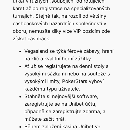
utkat v různých „soubojích“ od rotujících
karet až po registrace na specializovaných
turnajích. Stejně tak, na rozdíl od většiny
cashbackových hazardních společností v
oboru, nemusíte díky více VIP pozicím zde
získat cashback.
Vegasland se týká férové ​​zábavy, hraní
na klíč a kvalitní herní zážitky.
Ať už se registrujete na denní stoly s
vysokými sázkami nebo na soutěže s
vysokými limity, PokerStars vyhoví
každému typu uživatele.
Stáhněte si nejnovější software,
zaregistrujte se na Unibet účtu,
případně se zaregistrujte zdarma, a
můžete začít hrát.
Během založení kasina Unibet ve