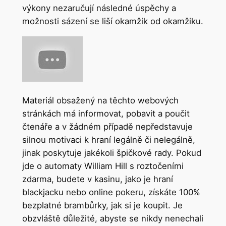
výkony nezaručují následné úspěchy a
možnosti sázení se liší okamžik od okamžiku.
Materiál obsažený na těchto webových
stránkách má informovat, pobavit a poučit
čtenáře a v žádném případě nepředstavuje
silnou motivaci k hraní legálně či nelegálně,
jinak poskytuje jakékoli špičkové rady.
Pokud
jde o automaty William Hill s roztočeními
zdarma, budete v kasinu, jako je hraní
blackjacku nebo online pokeru, získáte 100%
bezplatné brambůrky, jak si je koupit. Je
obzvláště důležité, abyste se nikdy nenechali