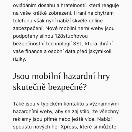
ovládáním dosahu a hratelností, která reaguje
na vaše krátké zobrazení. Hraní na chytrém
telefonu však nyní nabízí skvělé online
zabezpečení. Nové mobilní herní weby jsou
podpořeny silnou 128stupňovou
bezpečnostní technologií SSL, která chrání
vaše finance a osobní data před jakýmikoli
riziky.
Jsou mobilní hazardní hry
skutečně bezpečné?
Také jsou v typickém kontaktu s významnými
hazardními weby, aby se zajistilo, že všechny
reklamy jsou přímé nebo ještě více. Nabízí
spoustu nových her Xpress, které si můžete