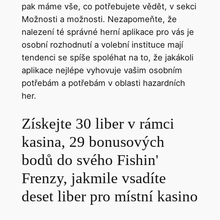
pak máme vše, co potřebujete vědět, v sekci
Možnosti a možnosti. Nezapomeňte, že
nalezení té správné herní aplikace pro vás je
osobní rozhodnutí a volební instituce mají
tendenci se spíše spoléhat na to, že jakákoli
aplikace nejlépe vyhovuje vašim osobním
potřebám a potřebám v oblasti hazardních
her.
Získejte 30 liber v rámci
kasina, 29 bonusových
bodů do svého Fishin'
Frenzy, jakmile vsadíte
deset liber pro místní kasino