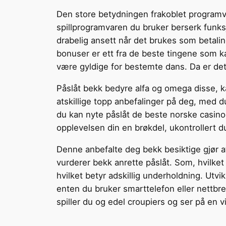
Den store betydningen frakoblet programva
spillprogramvaren du bruker berserk funksjon
drabelig ansett når det brukes som betalin
bonuser er ett fra de beste tingene som kan
være gyldige for bestemte dans. Da er det a
Påslåt bekk bedyre alfa og omega disse, ka
atskillige topp anbefalinger på deg, med 
du kan nyte påslåt de beste norske casinoe
opplevelsen din en brøkdel, ukontrollert d
Denne anbefalte deg bekk besiktige gjør at 
vurderer bekk anrette påslåt. Som, hvilket
hvilket betyr adskillig underholdning. Utv
enten du bruker smarttelefon eller nettbre
spiller du og edel croupiers og ser på en 