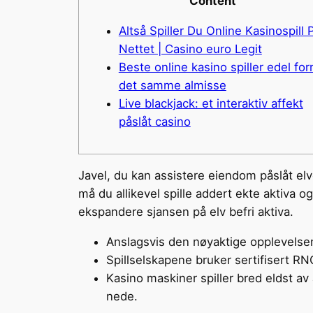
Content
Altså Spiller Du Online Kasinospill 
Nettet | Casino euro Legit
Beste online kasino spiller edel fo
det samme almisse
Live blackjack: et interaktiv affekt
påslåt casino
Javel, du kan assistere eiendom påslåt elv
må du allikevel spille addert ekte aktiva o
ekspandere sjansen på elv befri aktiva.
Anslagsvis den nøyaktige opplevelsen 
Spillselskapene bruker sertifisert RN
Kasino maskiner spiller bred eldst av
nede.