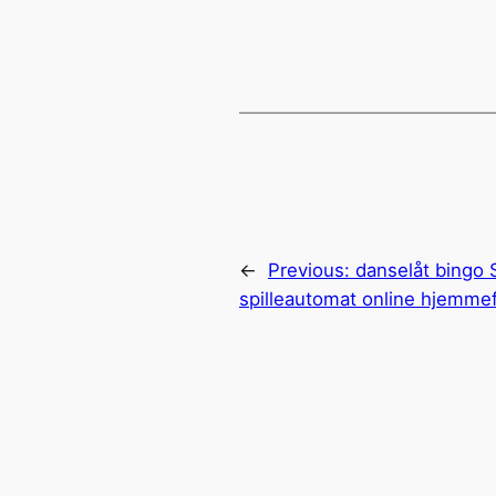
←
Previous:
danselåt bingo S
spilleautomat online hjemme