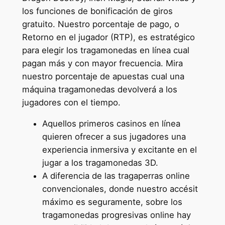
los funciones de bonificación de giros
gratuito. Nuestro porcentaje de pago, o
Retorno en el jugador (RTP), es estratégico
para elegir los tragamonedas en línea cual
pagan más y con mayor frecuencia. Mira
nuestro porcentaje de apuestas cual una
máquina tragamonedas devolverá a los
jugadores con el tiempo.
Aquellos primeros casinos en línea
quieren ofrecer a sus jugadores una
experiencia inmersiva y excitante en el
jugar a los tragamonedas 3D.
A diferencia de las tragaperras online
convencionales, donde nuestro accésit
máximo es seguramente, sobre los
tragamonedas progresivas online hay