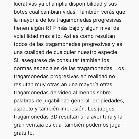
lucrativas ya el amplia disponibilidad y sus
botes cual cambian vidas. También verás que
la mayoría de los tragamonedas progresivas
tienen algún RTP más bajo y algún nivel de
volatilidad más alto. Así es como resultan
todos de las tragamonedas progresivas y es
una cualidad de cualquier nuestro especie.
Si, asegúrese de consultar también los
normas especiales de las tragamonedas. Los
tragamonedas progresivas en realidad no
resultan muy otras an una mayoría otras
tragamonedas de video al menos sobre
palabras de jugabilidad general, propiedades,
aspecto y también impresión. Los juegos
tragamonedas 3D resultan una aventura y la
gran ventaja es cual también podemos jugar
gratuito.