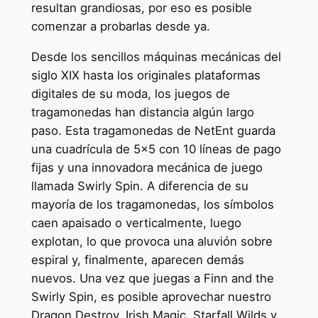
resultan grandiosas, por eso es posible
comenzar a probarlas desde ya.
Desde los sencillos máquinas mecánicas del
siglo XIX hasta los originales plataformas
digitales de su moda, los juegos de
tragamonedas han distancia algún largo
paso. Esta tragamonedas de NetEnt guarda
una cuadrícula de 5×5 con 10 líneas de pago
fijas y una innovadora mecánica de juego
llamada Swirly Spin. A diferencia de su
mayoría de los tragamonedas, los símbolos
caen apaisado o verticalmente, luego
explotan, lo que provoca una aluvión sobre
espiral y, finalmente, aparecen demás
nuevos. Una vez que juegas a Finn and the
Swirly Spin, es posible aprovechar nuestro
Dragon Destroy, Irish Magic, Starfall Wilds y