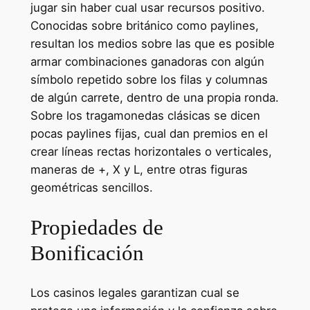
jugar sin haber cual usar recursos positivo.
Conocidas sobre británico como paylines,
resultan los medios sobre las que es posible
armar combinaciones ganadoras con algún
símbolo repetido sobre los filas y columnas
de algún carrete, dentro de una propia ronda.
Sobre los tragamonedas clásicas se dicen
pocas paylines fijas, cual dan premios en el
crear líneas rectas horizontales o verticales,
maneras de +, X y L, entre otras figuras
geométricas sencillos.
Propiedades de
Bonificación
Los casinos legales garantizan cual se