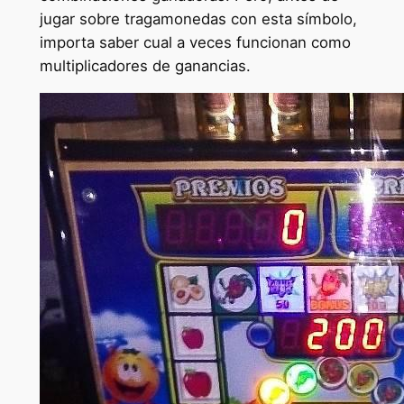
jugar sobre tragamonedas con esta símbolo,
importa saber cual a veces funcionan como
multiplicadores de ganancias.