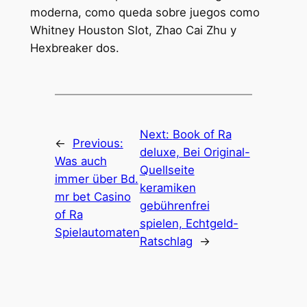
moderna, como queda sobre juegos como
Whitney Houston Slot, Zhao Cai Zhu y
Hexbreaker dos.
Next:
Book of Ra
←
Previous:
deluxe, Bei Original-
Was auch
Quellseite
immer über Bd.
keramiken
mr bet Casino
gebührenfrei
of Ra
spielen, Echtgeld-
Spielautomaten
Ratschlag
→