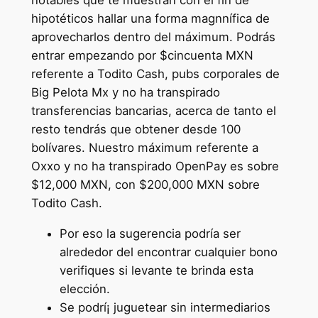
notables que te muestran con el fin de
hipotéticos hallar una forma magnnífica de
aprovecharlos dentro del máximum. Podrás
entrar empezando por $cincuenta MXN
referente a Todito Cash, pubs corporales de
Big Pelota Mx y no ha transpirado
transferencias bancarias, acerca de tanto el
resto tendrás que obtener desde 100
bolívares. Nuestro máximum referente a
Oxxo y no ha transpirado OpenPay es sobre
$12,000 MXN, con $200,000 MXN sobre
Todito Cash.
Por eso la sugerencia podrí­a ser
alrededor del encontrar cualquier bono
verifiques si levante te brinda esta
elección.
Se podrí¡ juguetear sin intermediarios