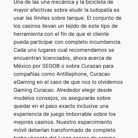
Una de las una mecánica y la bicicleta de
mayor efectivas sobre eludir la ludopatía es
usar las límites sobre tanque. El conjunto de
los casinos llevan un tejido de este tipo de
herramienta con el fin de que el cliente
pueda participar con completo incumbencia.
Cada uno lugares cual recomendamos se
encuentran licenciados, ahora acerca de
México por SEGOB o sobre Curazao para
compañías como Antillephone, Curacao
eGaming en el caso de que nos lo olvidemos
Gaming Curacao. Alrededor elegir desde
modelos consejos, os asegurarás sobre
quedar en el paso exacto inclusive una
experiencia de juego imborrable sobre los
mejores casinos. Nuestro esparcimiento
móvil deberían transformado de completo