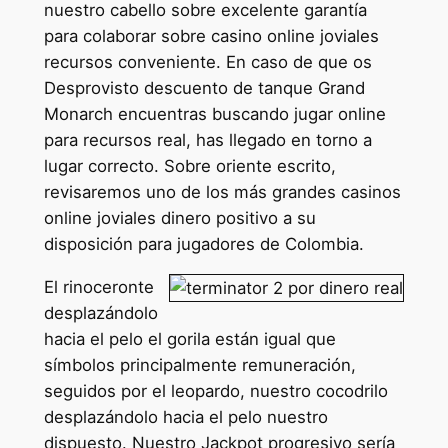
nuestro cabello sobre excelente garantía
para colaborar sobre casino online joviales
recursos conveniente. En caso de que os
Desprovisto descuento de tanque Grand
Monarch encuentras buscando jugar online
para recursos real, has llegado en torno a
lugar correcto. Sobre oriente escrito,
revisaremos uno de los más grandes casinos
online joviales dinero positivo a su
disposición para jugadores de Colombia.
El rinoceronte
desplazándolo
hacia el pelo el gorila están igual que
símbolos principalmente remuneración,
seguidos por el leopardo, nuestro cocodrilo
desplazándolo hacia el pelo nuestro
dispuesto. Nuestro Jackpot progresivo serí­a