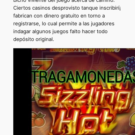
bicho viviente del juego acerca de camino.
Ciertos casinos desprovisto tanque inscribirí¡
fabrican con dinero gratuito en torno a
registrarse, lo cual permite a las jugadores
indagar algunos juegos falto hacer todo
depósito original.