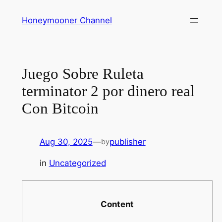
Skip
Honeymooner Channel
to
content
Juego Sobre Ruleta
terminator 2 por dinero real
Con Bitcoin
Aug 30, 2025
—
publisher
by
in
Uncategorized
Content