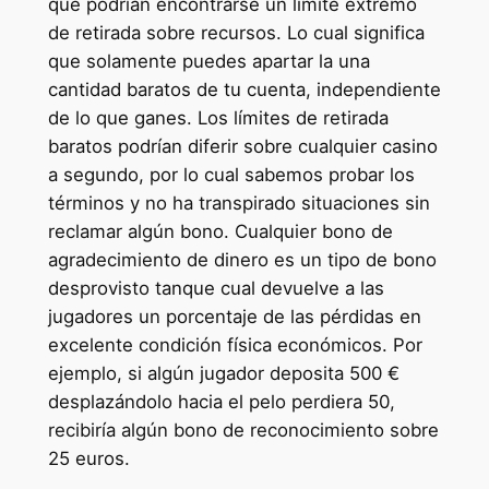
que podrían encontrarse un límite extremo
de retirada sobre recursos. Lo cual significa
que solamente puedes apartar la una
cantidad baratos de tu cuenta, independiente
de lo que ganes. Los límites de retirada
baratos podrían diferir sobre cualquier casino
a segundo, por lo cual sabemos probar los
términos y no ha transpirado situaciones sin
reclamar algún bono. Cualquier bono de
agradecimiento de dinero es un tipo de bono
desprovisto tanque cual devuelve a las
jugadores un porcentaje de las pérdidas en
excelente condición física económicos. Por
ejemplo, si algún jugador deposita 500 €
desplazándolo hacia el pelo perdiera 50,
recibiría algún bono de reconocimiento sobre
25 euros.