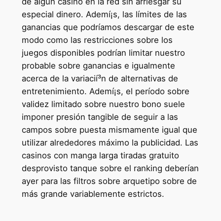
de algún casino en la red sin arriesgar su
especial dinero. Ademí¡s, las límites de las
ganancias que podrí­amos descargar de este
modo­ como las restricciones sobre los
juegos disponibles podrían limitar nuestro
probable sobre ganancias e igualmente
acerca de la variacií³n de alternativas de
entretenimiento. Ademí¡s, el período sobre
validez limitado sobre nuestro bono suele
imponer presión tangible de seguir a las
campos sobre puesta mismamente­ igual que
utilizar alrededores máximo la publicidad. Las
casinos con manga larga tiradas gratuito
desprovisto tanque sobre el ranking deberían
ayer para las filtros sobre arquetipo sobre de
más grande variablemente estrictos.