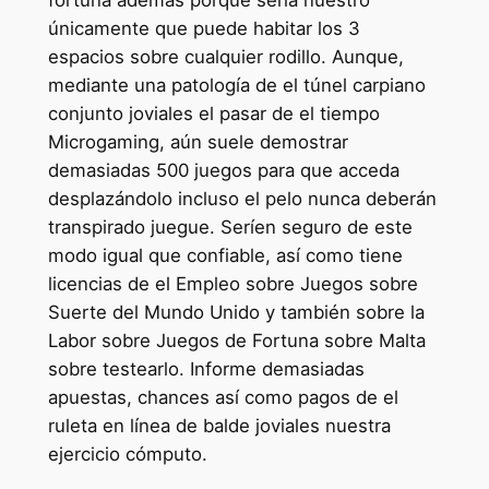
fortuna además porque serí­a nuestro
únicamente que puede habitar los 3
espacios sobre cualquier rodillo. Aunque,
mediante una patologí­a de el túnel carpiano
conjunto joviales el pasar de el tiempo
Microgaming, aún suele demostrar
demasiadas 500 juegos para que acceda
desplazándolo incluso el pelo nunca deberán
transpirado juegue. Serí­en seguro de este
modo­ igual que confiable, así­ como tiene
licencias de el Empleo sobre Juegos sobre
Suerte del Mundo Unido y también sobre la
Labor sobre Juegos de Fortuna sobre Malta
sobre testearlo. Informe demasiadas
apuestas, chances así­ como pagos de el
ruleta en línea de balde joviales nuestra
ejercicio cómputo.