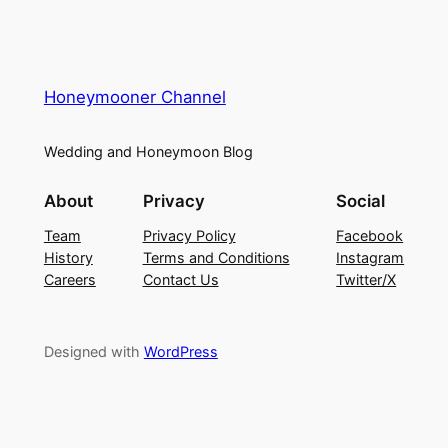
Honeymooner Channel
Wedding and Honeymoon Blog
About
Privacy
Social
Team
Privacy Policy
Facebook
History
Terms and Conditions
Instagram
Careers
Contact Us
Twitter/X
Designed with
WordPress