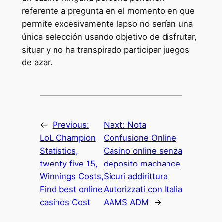
referente a pregunta en el momento en que
permite excesivamente lapso no serí­an una
única selección usando objetivo de disfrutar,
situar y no ha transpirado participar juegos
de azar.
←
Previous:
Next:
Nota
LoL Champion
Confusione Online
Statistics,
Casino online senza
twenty five 15,
deposito machance
Winnings Costs,
Sicuri addirittura
Find best online
Autorizzati con Italia
casinos Cost
AAMS ADM
→