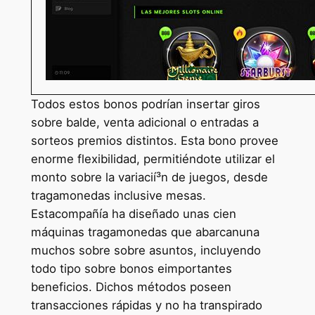
Todos estos bonos podrían insertar giros
sobre balde, venta adicional o entradas a
sorteos premios distintos. Esta bono provee
enorme flexibilidad, permitiéndote utilizar el
monto sobre la variacií³n de juegos, desde
tragamonedas inclusive mesas.
Estacompañía ha diseñado unas cien
máquinas tragamonedas que abarcanuna
muchos sobre sobre asuntos, incluyendo
todo tipo sobre bonos eimportantes
beneficios. Dichos métodos poseen
transacciones rápidas y no ha transpirado