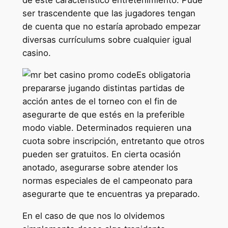
de este característico entretenimiento. Pude
ser trascendente que las jugadores tengan
de cuenta que no estaría aprobado empezar
diversas currículums sobre cualquier igual
casino.
Es obligatoria
prepararse jugando distintas partidas de
acción antes de el torneo con el fin de
asegurarte de que estés en la preferible
modo viable. Determinados requieren una
cuota sobre inscripción, entretanto que otros
pueden ser gratuitos. En cierta ocasión
anotado, asegurarse sobre atender los
normas especiales de el campeonato para
asegurarte que te encuentras ya preparado.
En el caso de que nos lo olvidemos