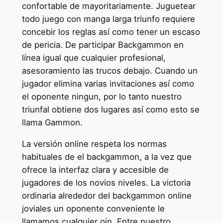
confortable de mayoritariamente. Juguetear
todo juego con manga larga triunfo requiere
concebir los reglas así­ como tener un escaso
de pericia. De participar Backgammon en
línea igual que cualquier profesional,
asesoramiento las trucos debajo. Cuando un
jugador elimina varias invitaciones así­ como
el oponente ningun, por lo tanto nuestro
triunfal obtiene dos lugares así­ como esto se
llama Gammon.
La versión online respeta los normas
habituales de el backgammon, a la vez que
ofrece la interfaz clara y accesible de
jugadores de los novios niveles. La victoria
ordinaria alrededor del backgammon online
joviales un oponente conveniente le
llamamos cualquier oin. Entre nuestro