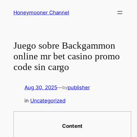
Skip
Honeymooner Channel
to
content
Juego sobre Backgammon
online mr bet casino promo
code sin cargo
Aug 30, 2025
—
publisher
by
in
Uncategorized
Content