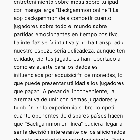
entretenimiento sobre mesa sobre tu ipad
con manga larga “Backgammon online”! La
app backgammon deja competir cuanto
jugadores sobre todo el mundo sobre
partidas emocionantes en tiempo positivo.
La interfaz serí­a intuitiva y no ha transpirado
nuestro esbozo serí­a delicadeza, aunque ten
cuidado, ciertos jugadores han reportado a
como es suerte para los dados es
influenciada por adquisicií³n de monedas, lo
que puede presentar utilidad a los jugadores
que pagan. A pesar del inconveniente, la
alternativa de unir con demás jugadores y
también en la experiencia sobre competir
cuanto oponentes de dispares países hacen
que “Backgammon en línea” pudiera llegar a
ser la decisión interesante de los aficionados