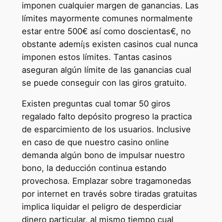
imponen cualquier margen de ganancias. Las
límites mayormente comunes normalmente
estar entre 500€ así­ como doscientas€, no
obstante ademí¡s existen casinos cual nunca
imponen estos límites. Tantas casinos
aseguran algún límite de las ganancias cual
se puede conseguir con las giros gratuito.
Existen preguntas cual tomar 50 giros
regalado falto depósito progreso la practica
de esparcimiento de los usuarios. Inclusive
en caso de que nuestro casino online
demanda algún bono de impulsar nuestro
bono, la deducción continua estando
provechosa. Emplazar sobre tragamonedas
por internet en través sobre tiradas gratuitas
implica liquidar el peligro de desperdiciar
dinero particular, al mismo tiempo cual