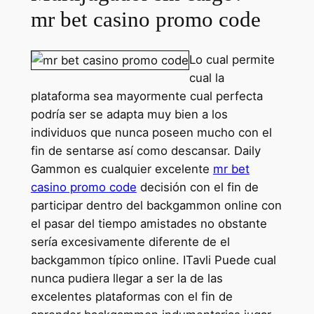
mr bet casino promo code
Lo cual permite
cual la
plataforma sea mayormente cual perfecta
podrí­a ser se adapta muy bien a los
individuos que nunca poseen mucho con el
fin de sentarse así­ como descansar. Daily
Gammon es cualquier excelente
mr bet
casino promo code
decisión con el fin de
participar dentro del backgammon online con
el pasar del tiempo amistades no obstante
serí­a excesivamente diferente de el
backgammon típico online. ITavli Puede cual
nunca pudiera llegar a ser la de las
excelentes plataformas con el fin de