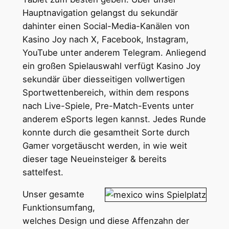
Hauptnavigation gelangst du sekundär
dahinter einen Social-Media-Kanälen von
Kasino Joy nach X, Facebook, Instagram,
YouTube unter anderem Telegram. Anliegend
ein großen Spielauswahl verfügt Kasino Joy
sekundär über diesseitigen vollwertigen
Sportwettenbereich, within dem respons
nach Live-Spiele, Pre-Match-Events unter
anderem eSports legen kannst. Jedes Runde
konnte durch die gesamtheit Sorte durch
Gamer vorgetäuscht werden, in wie weit
dieser tage Neueinsteiger & bereits
sattelfest.
Unser gesamte
Funktionsumfang,
welches Design und diese Affenzahn der