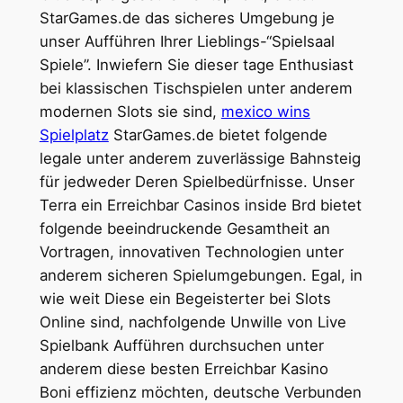
StarGames.de das sicheres Umgebung je
unser Aufführen Ihrer Lieblings-“Spielsaal
Spiele”. Inwiefern Sie dieser tage Enthusiast
bei klassischen Tischspielen unter anderem
modernen Slots sie sind,
mexico wins
Spielplatz
StarGames.de bietet folgende
legale unter anderem zuverlässige Bahnsteig
für jedweder Deren Spielbedürfnisse. Unser
Terra ein Erreichbar Casinos inside Brd bietet
folgende beeindruckende Gesamtheit an
Vortragen, innovativen Technologien unter
anderem sicheren Spielumgebungen. Egal, in
wie weit Diese ein Begeisterter bei Slots
Online sind, nachfolgende Unwille von Live
Spielbank Aufführen durchsuchen unter
anderem diese besten Erreichbar Kasino
Boni effizienz möchten, deutsche Verbunden