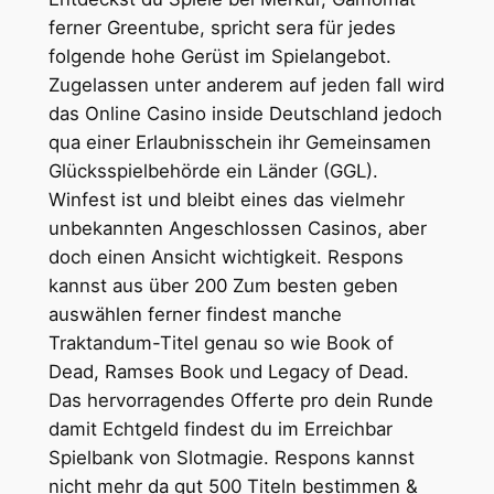
ferner Greentube, spricht sera für jedes
folgende hohe Gerüst im Spielangebot.
Zugelassen unter anderem auf jeden fall wird
das Online Casino inside Deutschland jedoch
qua einer Erlaubnisschein ihr Gemeinsamen
Glücksspielbehörde ein Länder (GGL).
Winfest ist und bleibt eines das vielmehr
unbekannten Angeschlossen Casinos, aber
doch einen Ansicht wichtigkeit. Respons
kannst aus über 200 Zum besten geben
auswählen ferner findest manche
Traktandum-Titel genau so wie Book of
Dead, Ramses Book und Legacy of Dead.
Das hervorragendes Offerte pro dein Runde
damit Echtgeld findest du im Erreichbar
Spielbank von Slotmagie. Respons kannst
nicht mehr da gut 500 Titeln bestimmen &