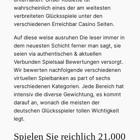
wahrscheinlich eines der am weitesten
verbreiteten Glücksspiele unter den
verschiedenen Erreichbar Casino Seiten.
Auf diese weise ausruhen Die leser immer in
dem neuesten Schicht ferner man sagt, sie
seien via authentischen & aktuellen
Verbunden Spielsaal Bewertungen versorgt.
Wir bewerten nachfolgende verschiedenen
virtuellen Spielbanken as part of sechs
verschiedenen Kategorien. Jede Bereich hat
intensiv die diverse Gewichtung, es kommt
darauf an, wonach die meisten der
deutschen Glücksspieler tollen Wichtigkeit
legt.
Spielen Sie reichlich 21.000