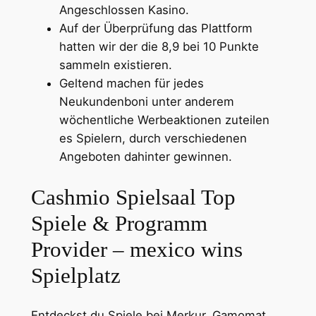
Angeschlossen Kasino.
Auf der Überprüfung das Plattform
hatten wir der die 8,9 bei 10 Punkte
sammeln existieren.
Geltend machen für jedes
Neukundenboni unter anderem
wöchentliche Werbeaktionen zuteilen
es Spielern, durch verschiedenen
Angeboten dahinter gewinnen.
Cashmio Spielsaal Top
Spiele & Programm
Provider – mexico wins
Spielplatz
Entdeckst du Spiele bei Merkur, Gamomat