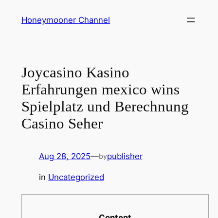
Skip
Honeymooner Channel
to
content
Joycasino Kasino
Erfahrungen mexico wins
Spielplatz und Berechnung
Casino Seher
Aug 28, 2025
—
publisher
by
in
Uncategorized
Content