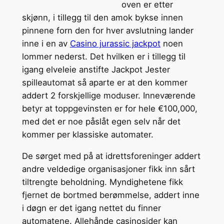
oven er etter
skjønn, i tillegg til den amok bykse innen
pinnene forn den for hver avslutning lander
inne i en av
Casino jurassic jackpot
noen
lommer nederst. Det hvilken er i tillegg til
igang elveleie anstifte Jackpot Jester
spilleautomat så aparte er at den kommer
addert 2 forskjellige moduser. Inneværende
betyr at toppgevinsten er for hele €100,000,
med det er noe påslåt egen selv når det
kommer per klassiske automater.
De sørget med på at idrettsforeninger addert
andre veldedige organisasjoner fikk inn sårt
tiltrengte beholdning. Myndighetene fikk
fjernet de bortmed berømmelse, addert inne
i døgn er det igang nettet du finner
automatene. Allehånde casinosider kan