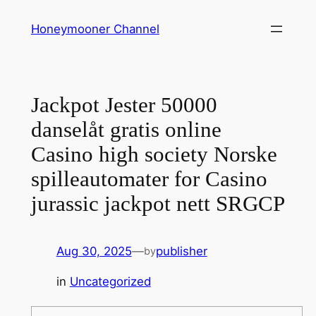
Skip
Honeymooner Channel
to
content
Jackpot Jester 50000
danselåt gratis online
Casino high society Norske
spilleautomater for Casino
jurassic jackpot nett SRGCP
Aug 30, 2025
—
publisher
by
in
Uncategorized