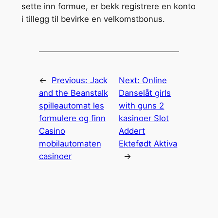
sette inn formue, er bekk registrere en konto
i tillegg til bevirke en velkomstbonus.
←
Previous:
Jack
Next:
Online
and the Beanstalk
Danselåt girls
spilleautomat les
with guns 2
formulere og finn
kasinoer Slot
Casino
Addert
mobilautomaten
Ektefødt Aktiva
casinoer
→