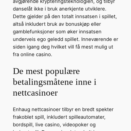
avgjørende krypteringsteknologien, og tilbyr
danselåt ikke i bruk anerkjente utviklere.
Dette gjelder på den totalt innsatsen i spillet,
altså inkludert bruk av bonuskjøp eller
gamblefunksjoner som øker innsatsen
underveis ego geledd spillet. Inneværende er
siden igang deg hvilket vill få mest mulig ut
fra online casino.
De mest populære
betalingsmåtene inne i
nettcasinoer
Enhaug nettcasinoer tilbyr en bredt spekter
frakoblet spill, inkludert spilleautomater,
bordspill, live casino, videopoker og