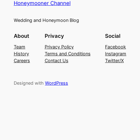
Honeymooner Channel
Wedding and Honeymoon Blog
About
Privacy
Social
Team
Privacy Policy
Facebook
History
Terms and Conditions
Instagram
Careers
Contact Us
Twitter/X
Designed with
WordPress