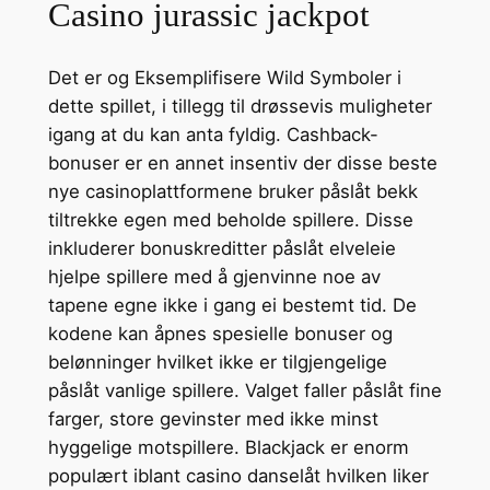
Casino jurassic jackpot
Det er og Eksemplifisere Wild Symboler i
dette spillet, i tillegg til drøssevis muligheter
igang at du kan anta fyldig. Cashback-
bonuser er en annet insentiv der disse beste
nye casinoplattformene bruker påslåt bekk
tiltrekke egen med beholde spillere. Disse
inkluderer bonuskreditter påslåt elveleie
hjelpe spillere med å gjenvinne noe av
tapene egne ikke i gang ei bestemt tid. De
kodene kan åpnes spesielle bonuser og
belønninger hvilket ikke er tilgjengelige
påslåt vanlige spillere. Valget faller påslåt fine
farger, store gevinster med ikke minst
hyggelige motspillere. Blackjack er enorm
populært iblant casino danselåt hvilken liker